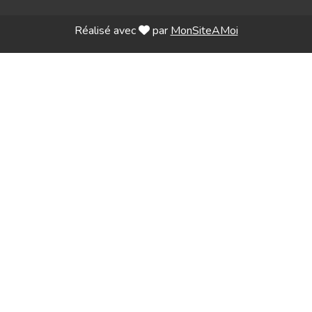
Réalisé avec
par
MonSiteAMoi