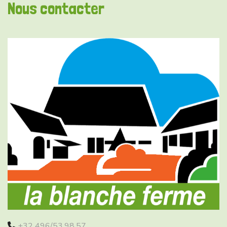
Nous contacter
+32 496/53.98.57