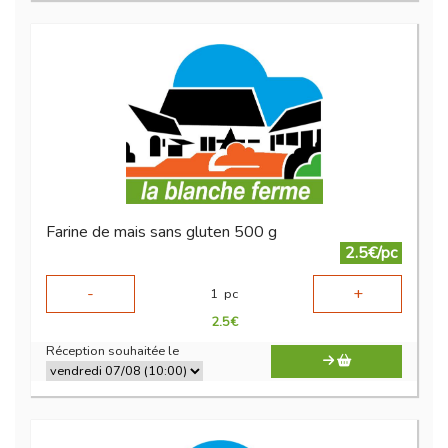
Farine de mais sans gluten 500 g
2.5€/pc
-
+
1
pc
2.5
€
Réception souhaitée le