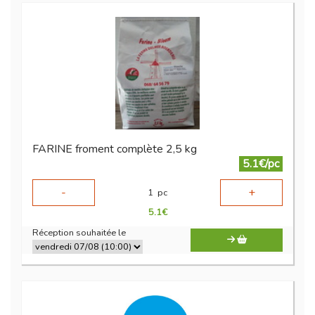
FARINE froment complète 2,5 kg
5.1€/pc
-
+
1
pc
5.1
€
Réception souhaitée le