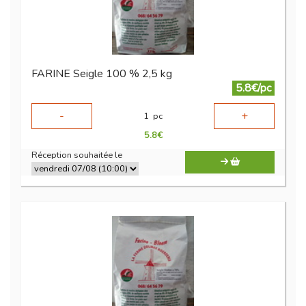
FARINE Seigle 100 % 2,5 kg
5.8€/pc
-
+
1
pc
5.8
€
Réception souhaitée le