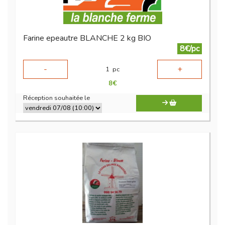
Farine epeautre BLANCHE 2 kg BIO
8€/pc
-
+
1
pc
8
€
Réception souhaitée le