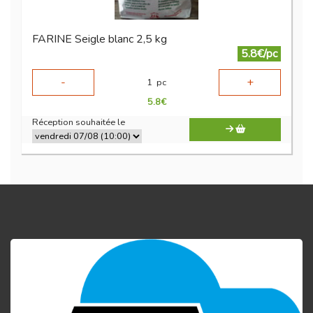
FARINE Seigle blanc 2,5 kg
5.8€/pc
-
+
1
pc
5.8
€
Réception souhaitée le