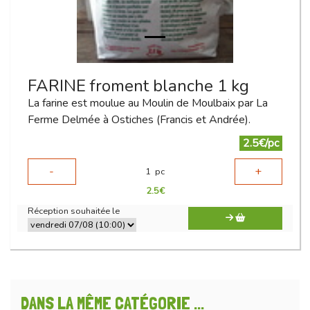
FARINE froment blanche 1 kg
La farine est moulue au Moulin de Moulbaix par La
Ferme Delmée à Ostiches (Francis et Andrée).
2.5€/pc
-
+
1
pc
2.5
€
Réception souhaitée le
DANS LA MÊME CATÉGORIE ...