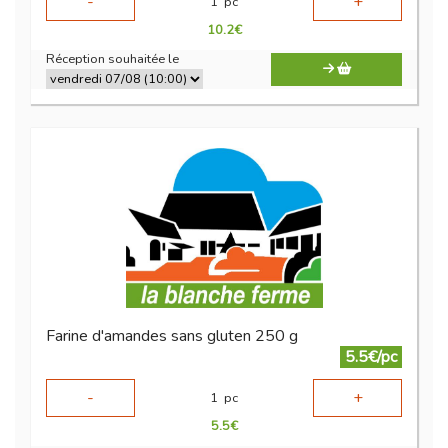
-
+
1
pc
10.2
€
Réception souhaitée le
Farine d'amandes sans gluten 250 g
5.5€/pc
-
+
1
pc
5.5
€