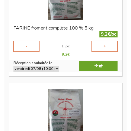
FARINE froment complète 100 % 5 kg
9.2€/pc
-
+
1
pc
9.2
€
Réception souhaitée le