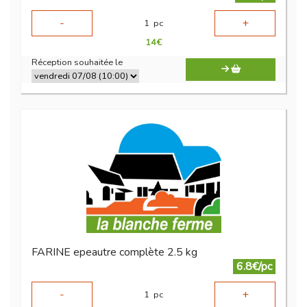
-
+
1
pc
14
€
Réception souhaitée le
FARINE epeautre complète 2.5 kg
6.8€/pc
-
+
1
pc