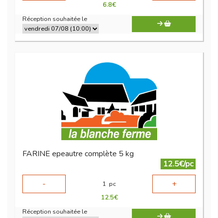
6.8
€
Réception souhaitée le
FARINE epeautre complète 5 kg
12.5€/pc
-
+
1
pc
12.5
€
Réception souhaitée le