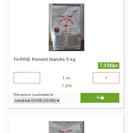
FARINE froment blanche 5 kg
7.35€/pc
-
+
1
pc
7.35
€
Réception souhaitée le