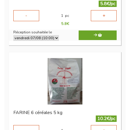
5.8€/pc
-
+
1
pc
5.8
€
Réception souhaitée le
FARINE 6 céréales 5 kg
10.2€/pc