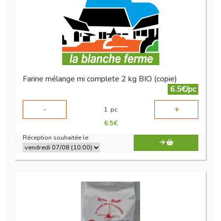
Farine mélange mi complete 2 kg BIO (copie)
6.5€/pc
-
+
1
pc
6.5
€
Réception souhaitée le