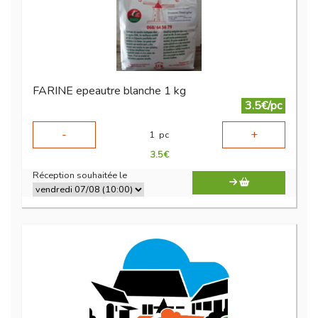
FARINE epeautre blanche 1 kg
3.5€/pc
-
+
1
pc
3.5
€
Réception souhaitée le