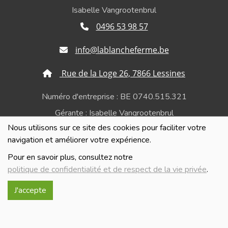
Isabelle Vangrootenbrul
0496 53 98 57
info@lablancheferme.be
Rue de la Loge 26, 7866 Lessines
Numéro d'entreprise : BE 0740.515.321
Gérante : Isabelle Vangrootenbrul
Nous utilisons sur ce site des cookies pour faciliter votre
Politique de confidentialité et de respect de la vie
navigation et améliorer votre expérience.
privée
Pour en savoir plus, consultez notre
politique de confidentialité et de respect de la vie privée
.
J'accepte
Réalisé avec
par
MonSiteAMoi