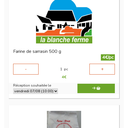
Farine de sarrasin 500 g
4€/pc
-
+
1
pc
4
€
Réception souhaitée le