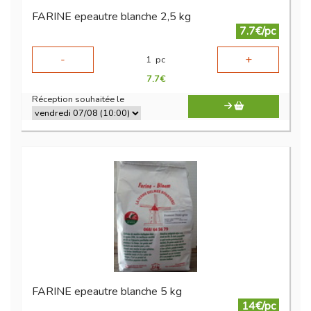
FARINE epeautre blanche 2,5 kg
7.7€/pc
-
+
1
pc
7.7
€
Réception souhaitée le
FARINE epeautre blanche 5 kg
14€/pc