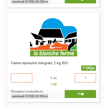
Farine epeautre integrale 2 kg BIO
7.5€/pc
-
+
1
pc
7.5
€
Réception souhaitée le