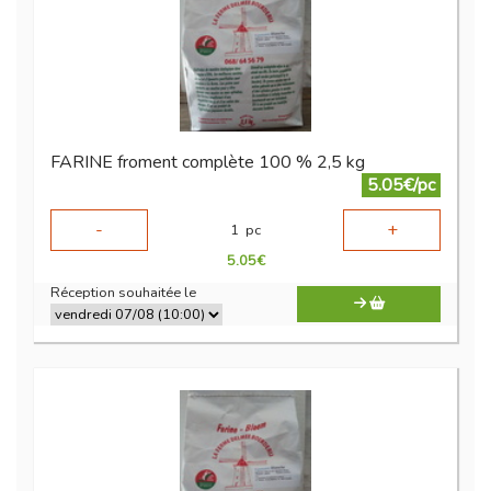
FARINE froment complète 100 % 2,5 kg
5.05€/pc
-
+
1
pc
5.05
€
Réception souhaitée le