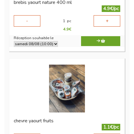
brebis yaourt nature 400 ml
4.9€/pc
-
+
1
pc
4.9
€
Réception souhaitée le
chevre yaourt fruits
1.1€/pc