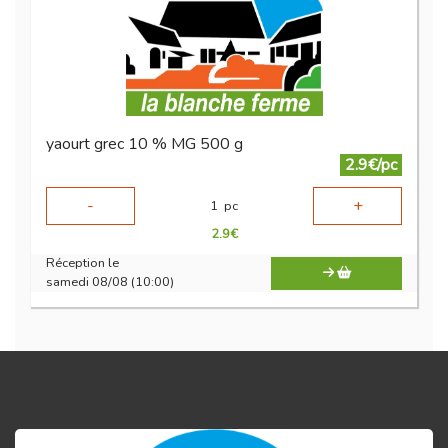
yaourt grec 10 % MG 500 g
2.9€/pc
-
+
1
pc
2.9
€
Réception le
samedi 08/08 (10:00)