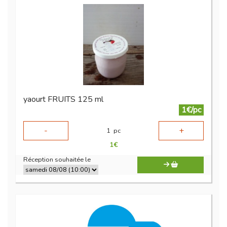
yaourt FRUITS 125 ml
1€/pc
-
+
1
pc
1
€
Réception souhaitée le