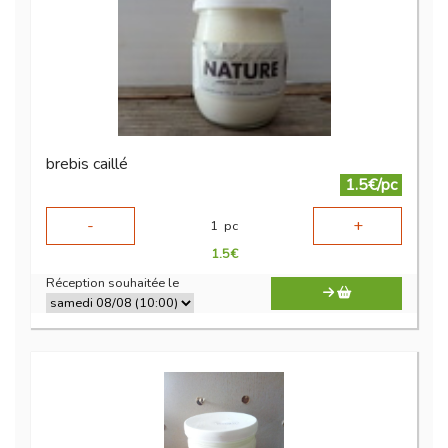
brebis caillé
1.5€/pc
-
+
1
pc
1.5
€
Réception souhaitée le