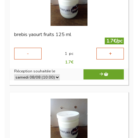
brebis yaourt fruits 125 ml
1.7€/pc
-
+
1
pc
1.7
€
Réception souhaitée le