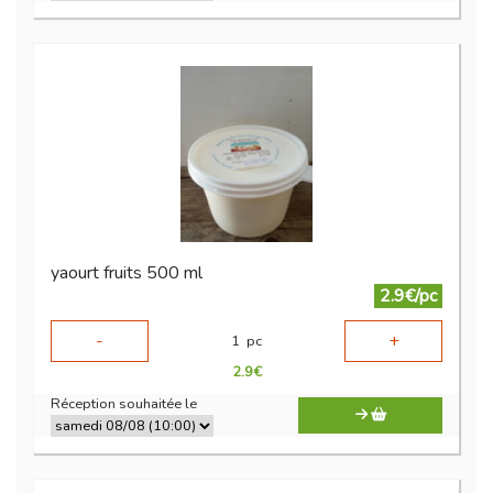
yaourt fruits 500 ml
2.9€/pc
-
+
1
pc
2.9
€
Réception souhaitée le