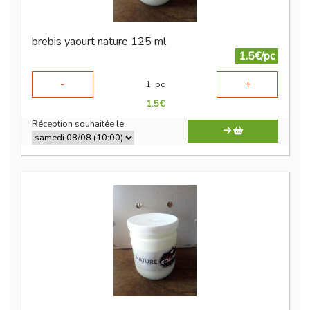
brebis yaourt nature 125 ml
1.5€/pc
-
+
1
pc
1.5
€
Réception souhaitée le