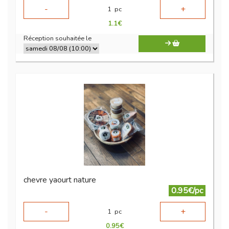
-
+
1
pc
1.1
€
Réception souhaitée le
chevre yaourt nature
0.95€/pc
-
+
1
pc
0.95
€