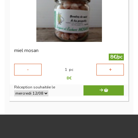
miel mosan
8€/pc
-
+
1
pc
8
€
Réception souhaitée le