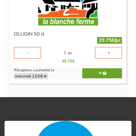
OLLIGIN 50 cl
39.75€/pc
-
+
1
pc
39.75
€
Réception souhaitée le