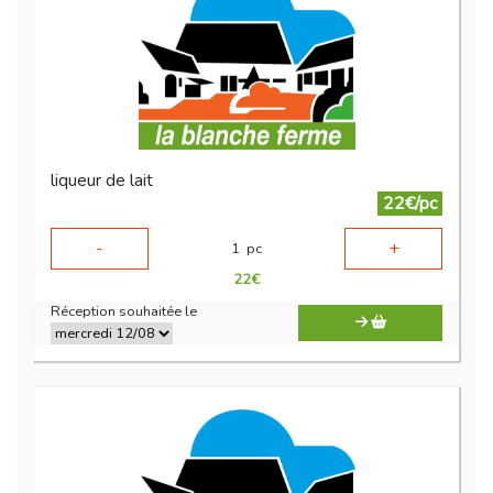
liqueur de lait
22€/pc
-
+
1
pc
22
€
Réception souhaitée le