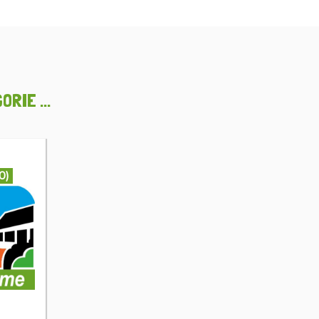
RIE ...
0)