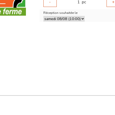
-
1
pc
+
Réception souhaitée le