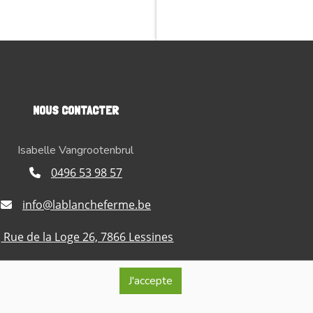
NOUS CONTACTER
Isabelle Vangrootenbrul
0496 53 98 57
info@lablancheferme.be
Rue de la Loge 26, 7866 Lessines
ro d'entreprise : BE 0740.515.321
J'accepte
érante : Isabelle Vangrootenbrul