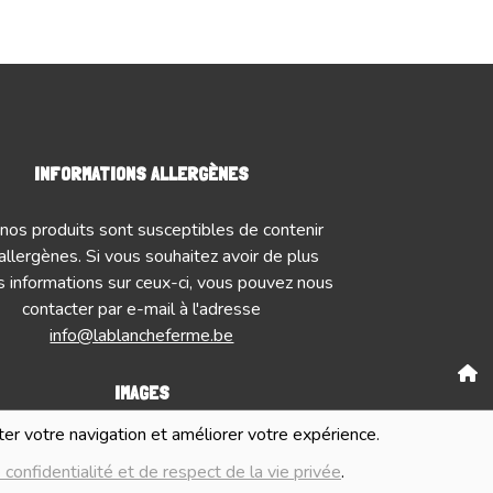
INFORMATIONS ALLERGÈNES
nos produits sont susceptibles de contenir
allergènes. Si vous souhaitez avoir de plus
 informations sur ceux-ci, vous pouvez nous
contacter par e-mail à l'adresse
info@lablancheferme.be
IMAGES
Numé
iter votre navigation et améliorer votre expérience.
mages présentées pour illuster les produits
G
 confidentialité et de respect de la vie privée
.
nte sur ce site ne sont pas contractuelles.