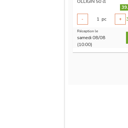
OLLIGIN 50 cl
39
-
1
pc
+
Réception le
samedi 08/08
(10:00)