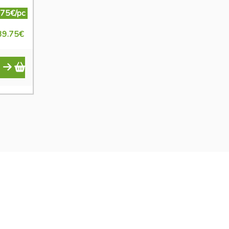
.75€/pc
39.75
€