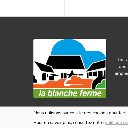
Tous 
des 
amples
HEURES D'OUVERTURE
Nous utilisons sur ce site des cookies pour facil
Les i
Pour en savoir plus, consultez notre
politique de
en ve
Lundi
Fermé