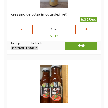
dressing de colza (moutarde/miel)
5.31€/pc
-
+
1
pc
5.31
€
Réception souhaitée le