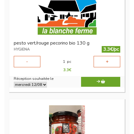
pesto vert/rouge pecorino bio 130 g
3.3€/pc
HYGIENA
-
+
1
pc
3.3
€
Réception souhaitée le