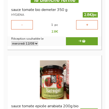
sauce tomate bio demeter 350 g
2.8€/pc
HYGIENA
-
+
1
pc
2.8
€
Réception souhaitée le
sauce tomate epicée arrabiata 200g bio