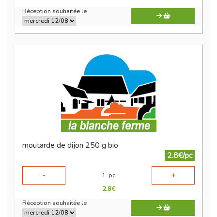
Réception souhaitée le
moutarde de dijon 250 g bio
2.8€/pc
-
+
1
pc
2.8
€
Réception souhaitée le