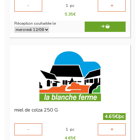
-
+
1
pc
5.35
€
Réception souhaitée le
miel de colza 250 G
4.65€/pc
-
+
1
pc
4.65
€