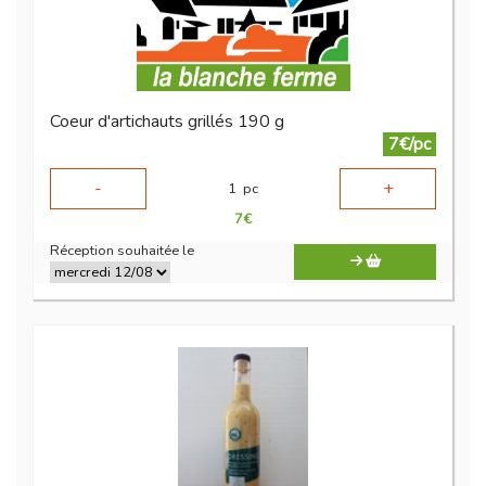
Coeur d'artichauts grillés 190 g
7€/pc
-
+
1
pc
7
€
Réception souhaitée le