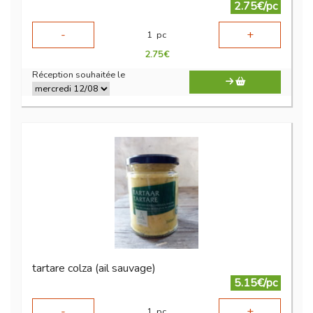
2.75€/pc
-
+
1
pc
2.75
€
Réception souhaitée le
tartare colza (ail sauvage)
5.15€/pc
-
+
1
pc