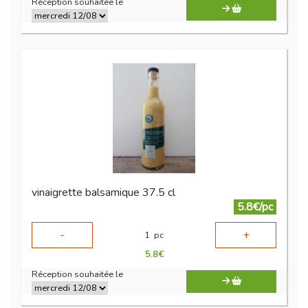
Réception souhaitée le
vinaigrette balsamique 37.5 cl
5.8€/pc
-
+
1
pc
5.8
€
Réception souhaitée le