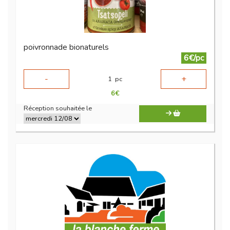
poivronnade bionaturels
6€/pc
-
+
1
pc
6
€
Réception souhaitée le