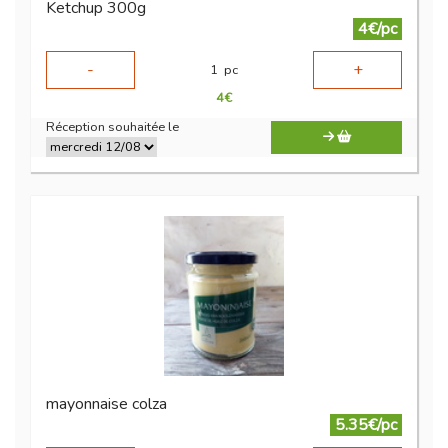
Ketchup 300g
4€/pc
-
+
1
pc
4
€
Réception souhaitée le
mayonnaise colza
5.35€/pc