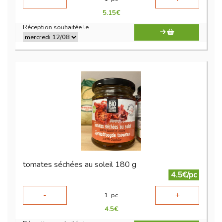
5.15
€
Réception souhaitée le
tomates séchées au soleil 180 g
4.5€/pc
-
+
1
pc
4.5
€