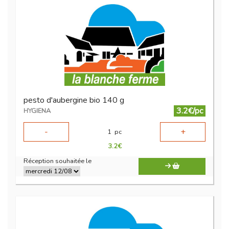
pesto d'aubergine bio 140 g
3.2€/pc
HYGIENA
-
+
1
pc
3.2
€
Réception souhaitée le