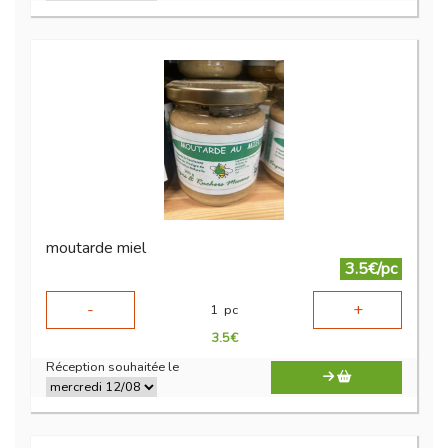
moutarde miel
3.5€/pc
-
+
1
pc
3.5
€
Réception souhaitée le