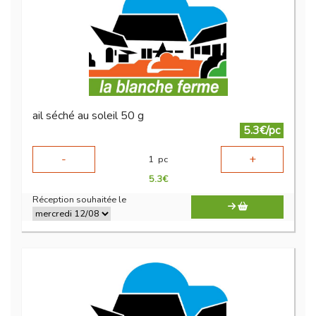
ail séché au soleil 50 g
5.3€/pc
-
+
1
pc
5.3
€
Réception souhaitée le