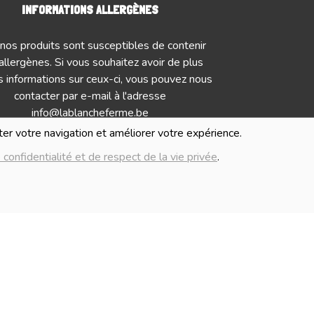
INFORMATIONS ALLERGÈNES
nos produits sont susceptibles de contenir
allergènes. Si vous souhaitez avoir de plus
 informations sur ceux-ci, vous pouvez nous
contacter par e-mail à l'adresse
info@lablancheferme.be
iter votre navigation et améliorer votre expérience.
IMAGES
 confidentialité et de respect de la vie privée
.
Numé
mages présentées pour illuster les produits
G
nte sur ce site ne sont pas contractuelles.
Politique de c