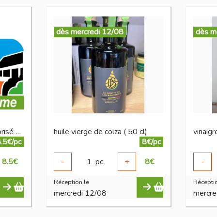
dès mercredi 12/08
dès m
huile de tournesol désodorisé BIO 750 ml
huile vierge de colza ( 50 cl)
vinaigr
.5€/pc
8€/pc
8.5
€
-
1
pc
+
8
€
-
Réception le
Réceptio
mercredi 12/08
mercre