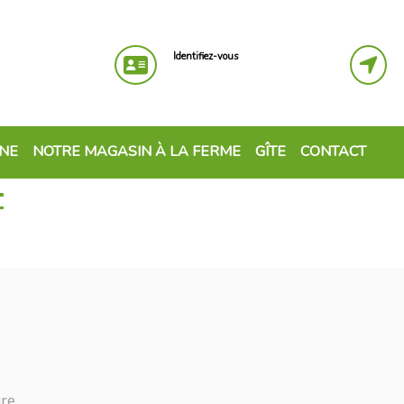
Identifiez-vous
GNE
NOTRE MAGASIN À LA FERME
GÎTE
CONTACT
E
gre