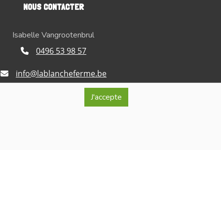
NOUS CONTACTER
Isabelle Vangrootenbrul
0496 53 98 57
info@lablancheferme.be
Rue de la Loge 26, 7866 Lessines
J'accepte
ro d'entreprise : BE 0740.515.321
érante : Isabelle Vangrootenbrul
onfidentialité et de respect de la vie privée