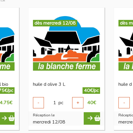
dès mercredi 12/08
dès m
 bio
huile d olive 3 L
huile 
75€/pc
40€/pc
4.75
€
-
1
pc
+
40
€
-
Réception le
Réceptio
mercredi 12/08
mercre