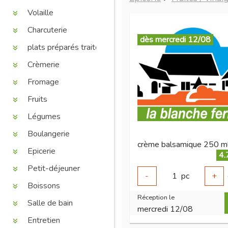
Volaille
Charcuterie
dès mercredi 12/08
plats préparés traiteur
Crèmerie
Fromage
Fruits
Légumes
Boulangerie
crème balsamique 250 ml
Epicerie
4.
Petit-déjeuner
-
1
pc
+
Boissons
Réception le
Salle de bain
mercredi 12/08
Entretien