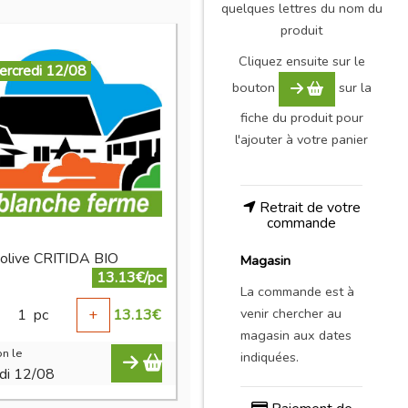
quelques lettres du nom du
produit
Cliquez ensuite sur le
ercredi 12/08
bouton
sur la
fiche du produit pour
l'ajouter à votre panier
Retrait de votre
commande
d olive CRITIDA BIO
Magasin
13.13€/pc
La commande est à
venir chercher au
1
pc
+
13.13
€
magasin aux dates
n le
indiquées.
di 12/08