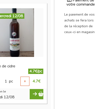
Paiement de
votre commande
Le paiement de vos
ercredi 12/08
achats se fera lors
de la réception de
ceux-ci en magasin
e de cidre
4.7€/pc
1
pc
+
4.7
€
n le
di 12/08