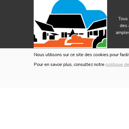
Tous 
des 
amples
Nous utilisons sur ce site des cookies pour facil
Pour en savoir plus, consultez notre
politique de
HEURES D'OUVERTURE
Les i
en ve
Lundi
Fermé
Mardi
Fermé
Mercredi
10:00 - 18:30
Jeudi
10:00 - 18:30
Vendredi
10:00 - 18:30
Samedi
10:00 - 18:30
Dimanche
Fermé