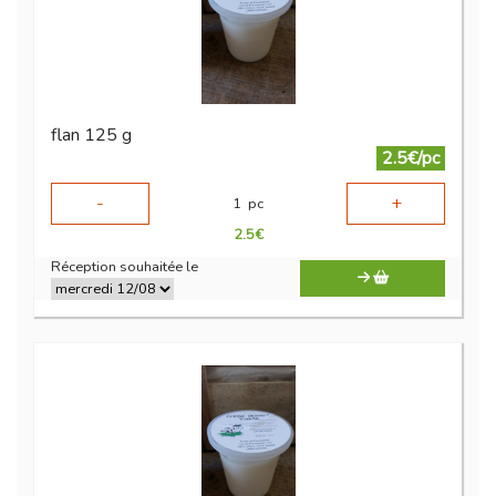
flan 125 g
2.5€/pc
-
+
1
pc
2.5
€
Réception souhaitée le