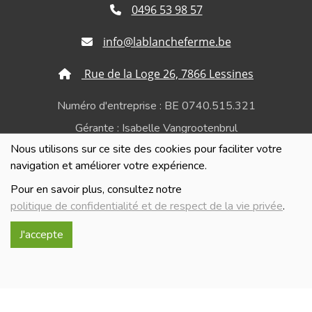
0496 53 98 57
info@lablancheferme.be
Rue de la Loge 26, 7866 Lessines
Numéro d'entreprise : BE 0740.515.321
Gérante : Isabelle Vangrootenbrul
Nous utilisons sur ce site des cookies pour faciliter votre
Politique de confidentialité et de respect de la vie
navigation et améliorer votre expérience.
privée
Pour en savoir plus, consultez notre
politique de confidentialité et de respect de la vie privée
.
J'accepte
Réalisé avec
par
MonSiteAMoi