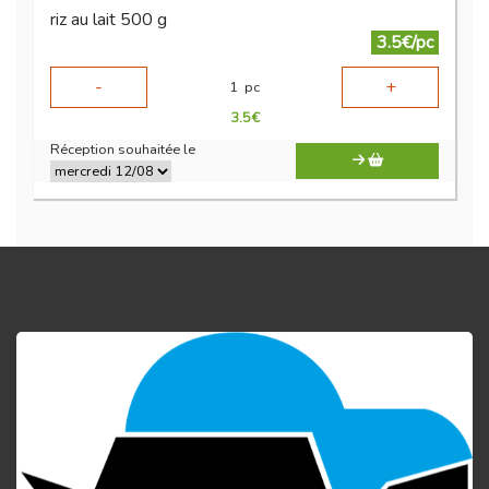
riz au lait 500 g
3.5€/pc
-
+
1
pc
3.5
€
Réception souhaitée le