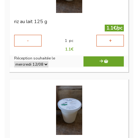
riz au lait 125 g
1.1€/pc
-
+
1
pc
1.1
€
Réception souhaitée le