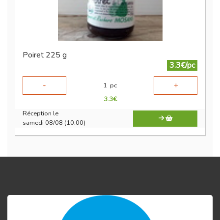
Poiret 225 g
3.3€/pc
-
+
1
pc
3.3
€
Réception le
samedi 08/08 (10:00)