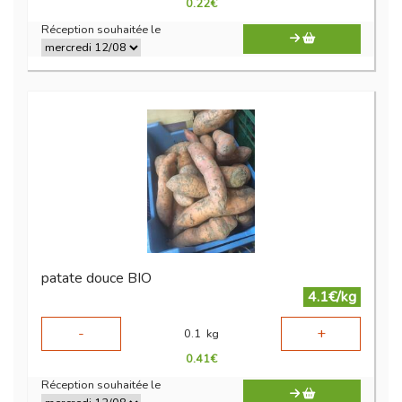
0.22
€
Réception souhaitée le
patate douce BIO
4.1€/kg
-
+
0.1
kg
0.41
€
Réception souhaitée le