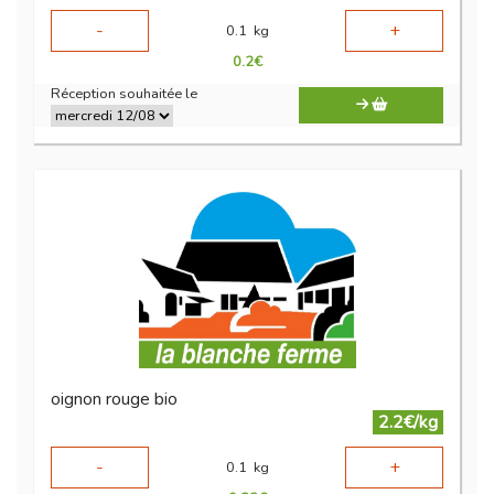
-
+
0.1
kg
0.2
€
Réception souhaitée le
oignon rouge bio
2.2€/kg
-
+
0.1
kg