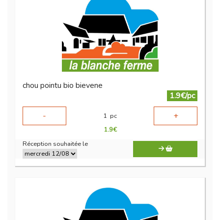
chou pointu bio bievene
1.9€/pc
-
+
1
pc
1.9
€
Réception souhaitée le