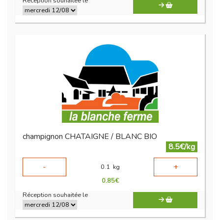
Réception souhaitée le
champignon CHATAIGNE / BLANC BIO
8.5€/kg
-
+
0.1
kg
0.85
€
Réception souhaitée le