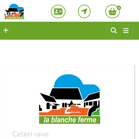
0
Celeri rave