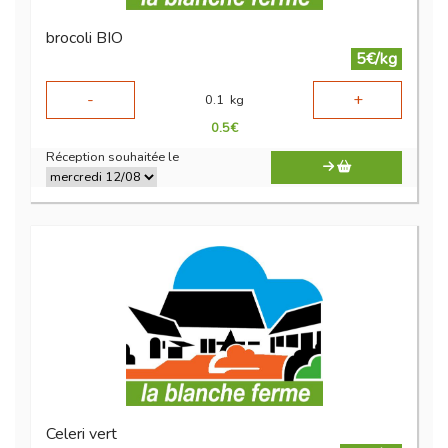
brocoli BIO
5€/kg
-
+
0.1
kg
0.5
€
Réception souhaitée le
Celeri vert