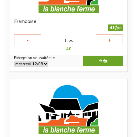
Framboise
4€/pc
-
+
1
pc
4
€
Réception souhaitée le