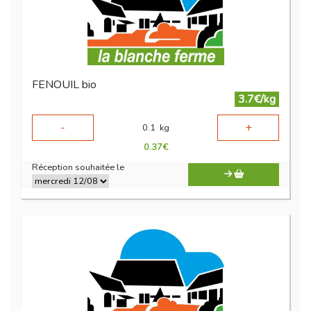
FENOUIL bio
3.7€/kg
-
+
0.1
kg
0.37
€
Réception souhaitée le