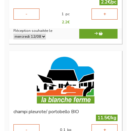
2.2€/pc
-
+
1
pc
2.2
€
Réception souhaitée le
champi pleurote/ portobello BIO
11.5€/kg
-
+
0.1
kg