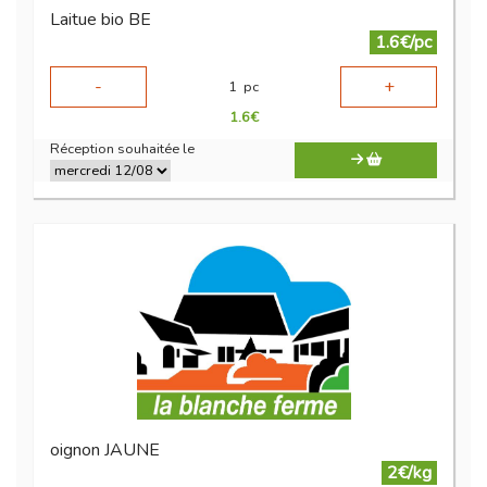
Laitue bio BE
1.6€/pc
-
+
1
pc
1.6
€
Réception souhaitée le
oignon JAUNE
2€/kg