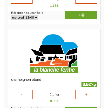
1.15
€
Réception souhaitée le
champignon blond
8.5€/kg
-
+
0.1
kg
0.85
€