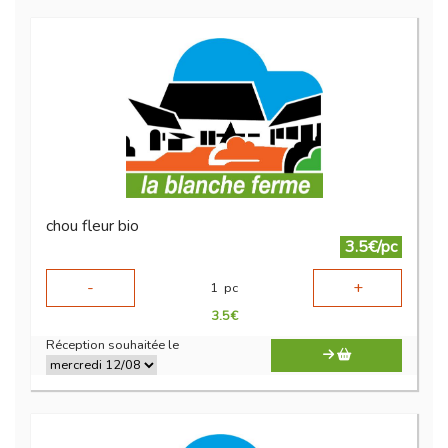
chou fleur bio
3.5€/pc
-
+
1
pc
3.5
€
Réception souhaitée le