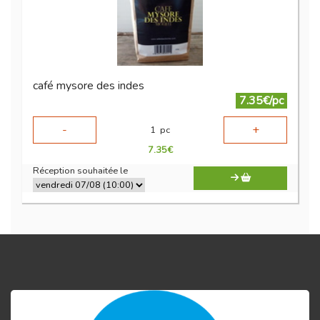
café mysore des indes
7.35€/pc
-
+
1
pc
7.35
€
Réception souhaitée le