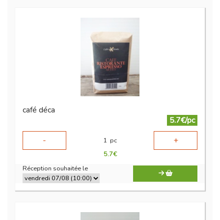
café déca
5.7€/pc
-
+
1
pc
5.7
€
Réception souhaitée le