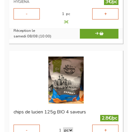
3€/pc
HYGIENA
-
+
1
pc
3
€
Réception le
samedi 08/08 (10:00)
chips de lucien 125g BIO 4 saveurs
2.8€/pc
-
+
1