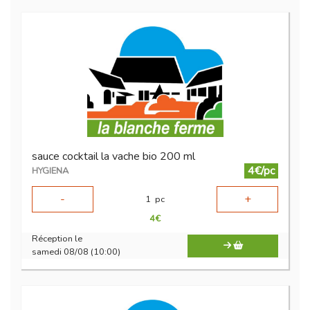
sauce cocktail la vache bio 200 ml
4€/pc
HYGIENA
-
+
1
pc
4
€
Réception le
samedi 08/08 (10:00)