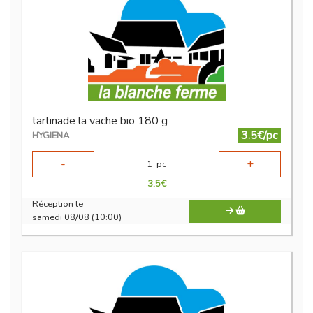
tartinade la vache bio 180 g
3.5€/pc
HYGIENA
-
+
1
pc
3.5
€
Réception le
samedi 08/08 (10:00)