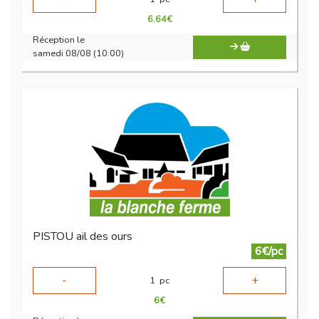
6.64
€
Réception le
samedi 08/08 (10:00)
PISTOU ail des ours
6€/pc
-
+
1
pc
6
€