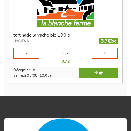
tartinade la vache bio 190 g
3.7€/pc
HYGIENA
-
+
1
pc
3.7
€
Réception le
samedi 08/08 (10:00)