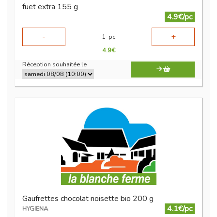
fuet extra 155 g
4.9€/pc
-
+
1
pc
4.9
€
Réception souhaitée le
Gaufrettes chocolat noisette bio 200 g
4.1€/pc
HYGIENA