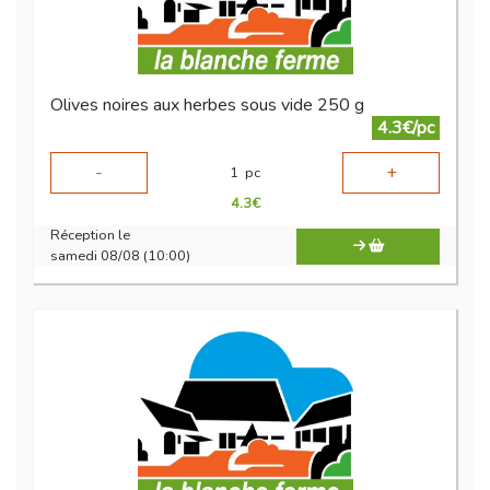
Olives noires aux herbes sous vide 250 g
4.3€/pc
-
+
1
pc
4.3
€
Réception le
samedi 08/08 (10:00)