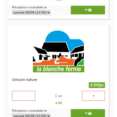
Réception souhaitée le
Grissini nature
4.9€/pc
-
+
1
pc
4.9
€
Réception souhaitée le