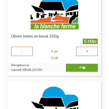
Olives noires en bocal 350g
5.1€/pc
-
+
1
pc
5.1
€
Réception le
samedi 08/08 (10:00)