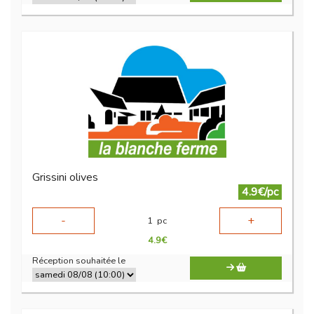
Grissini olives
4.9€/pc
-
+
1
pc
4.9
€
Réception souhaitée le