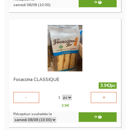
samedi 08/08 (10:00)
Focaccina CLASSIQUE
3.9€/pc
-
+
1
3.9
€
Réception souhaitée le