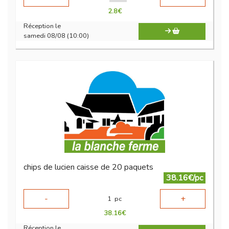
2.8
€
Réception le
samedi 08/08 (10:00)
chips de lucien caisse de 20 paquets
38.16€/pc
-
+
1
pc
38.16
€
Réception le