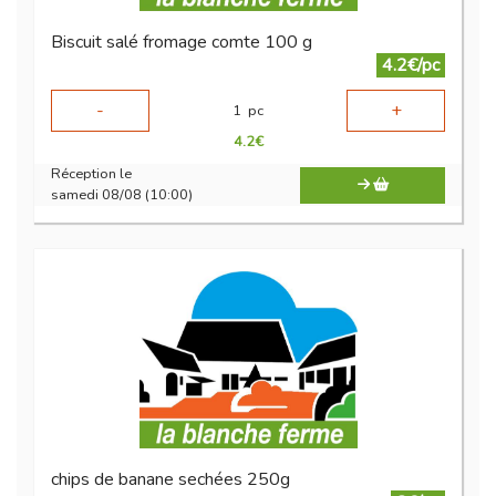
Biscuit salé fromage comte 100 g
4.2€/pc
-
+
1
pc
4.2
€
Réception le
samedi 08/08 (10:00)
chips de banane sechées 250g