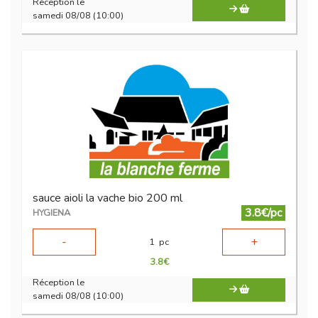
Réception le
samedi 08/08 (10:00)
sauce aioli la vache bio 200 ml
3.8€/pc
HYGIENA
-
+
1
pc
3.8
€
Réception le
samedi 08/08 (10:00)