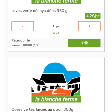
olives verte dénoyautées 350 g
4.2€/pc
-
+
1
pc
4.2
€
Réception le
samedi 08/08 (10:00)
Olives vertes farcies au citron 350g