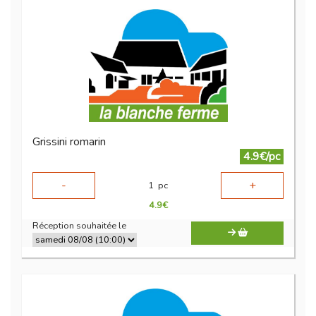
Grissini romarin
4.9€/pc
-
+
1
pc
4.9
€
Réception souhaitée le