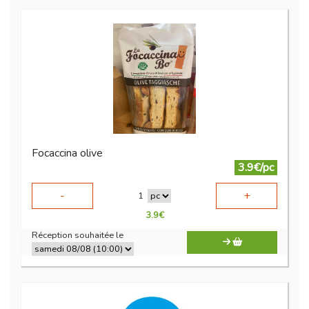
Focaccina olive
3.9€/pc
-
+
1
3.9
€
Réception souhaitée le