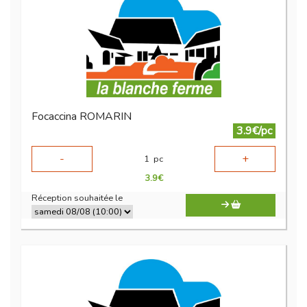
Focaccina ROMARIN
3.9€/pc
-
+
1
pc
3.9
€
Réception souhaitée le