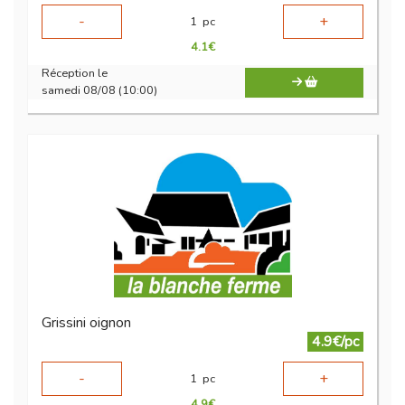
-
+
1
pc
4.1
€
Réception le
samedi 08/08 (10:00)
Grissini oignon
4.9€/pc
-
+
1
pc
4.9
€