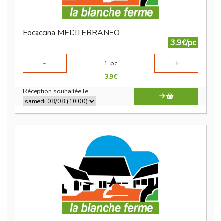
Focaccina MEDITERRANEO
3.9€/pc
-
+
1
pc
3.9
€
Réception souhaitée le