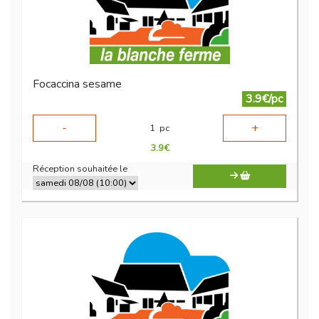
Focaccina sesame
3.9€/pc
-
+
1
pc
3.9
€
Réception souhaitée le