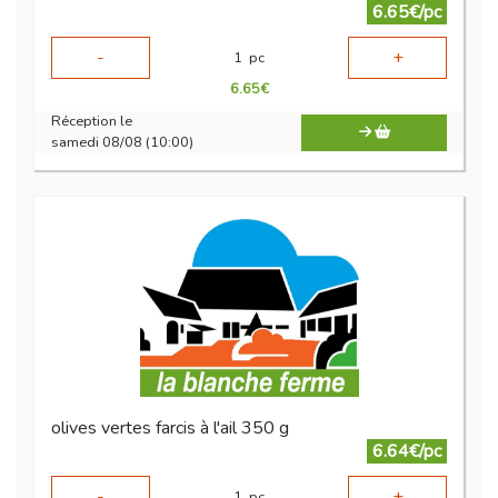
6.65€/pc
-
+
1
pc
6.65
€
Réception le
samedi 08/08 (10:00)
olives vertes farcis à l'ail 350 g
6.64€/pc
-
+
1
pc