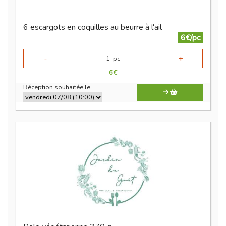
6 escargots en coquilles au beurre à l'ail
6€/pc
-
+
1
pc
6
€
Réception souhaitée le