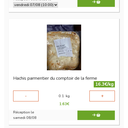
Hachis parmentier du comptoir de la ferme
16.3€/kg
-
+
0.1
kg
1.63
€
Réception le
samedi 08/08