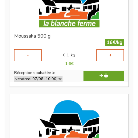
Moussaka 500 g
16€/kg
-
+
0.1
kg
1.6
€
Réception souhaitée le