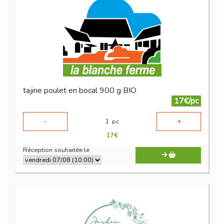
tajine poulet en bocal 900 g BIO
17€/pc
-
+
1
pc
17
€
Réception souhaitée le