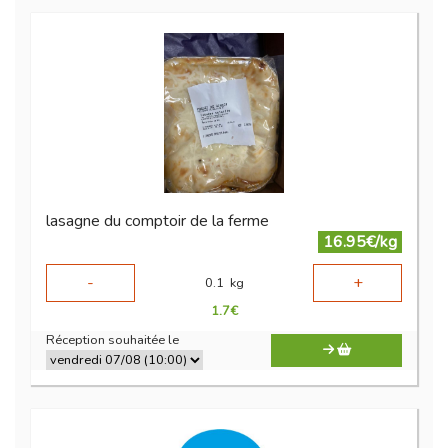
lasagne du comptoir de la ferme
16.95€/kg
-
+
0.1
kg
1.7
€
Réception souhaitée le