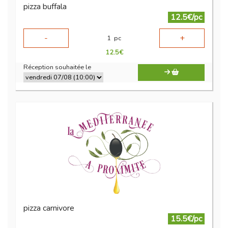
pizza buffala
12.5€/pc
-
+
1
pc
12.5
€
Réception souhaitée le
pizza carnivore
15.5€/pc