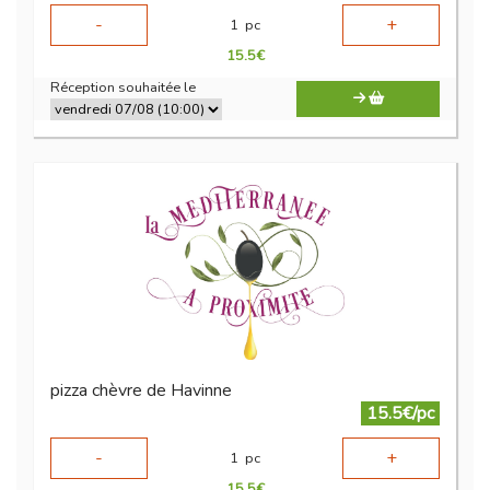
-
+
1
pc
15.5
€
Réception souhaitée le
pizza chèvre de Havinne
15.5€/pc
-
+
1
pc
15.5
€