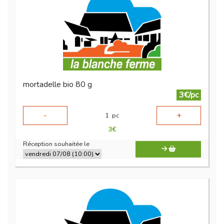
mortadelle bio 80 g
3€/pc
-
+
1
pc
3
€
Réception souhaitée le