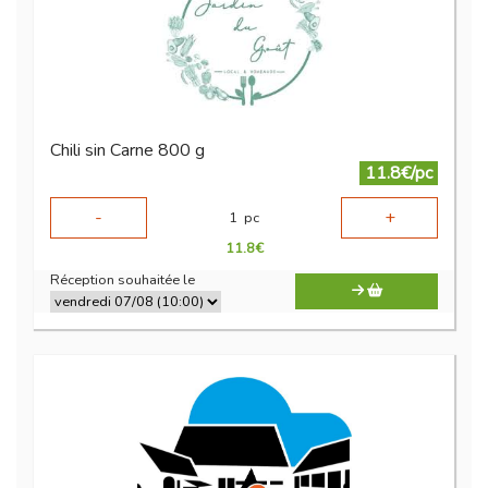
Chili sin Carne 800 g
11.8€/pc
-
+
1
pc
11.8
€
Réception souhaitée le