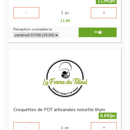
11.8€/pc
-
+
1
pc
11.8
€
Réception souhaitée le
Croquettes de PDT artisanales noisette thym
6.6€/pc
-
+
1
pc