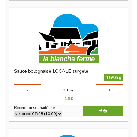
Sauce bolognaise LOCALE surgelé
15€/kg
-
+
0.1
kg
1.5
€
Réception souhaitée le