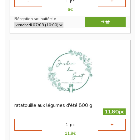
-
+
1
pc
6
€
Réception souhaitée le
ratatouille aux légumes d'été 800 g
11.8€/pc
-
+
1
pc
11.8
€