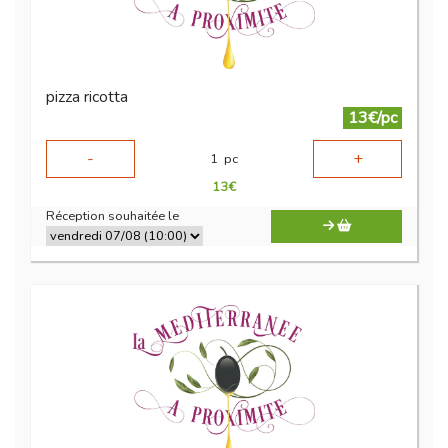
pizza ricotta
13€/pc
-
+
1
pc
13
€
Réception souhaitée le