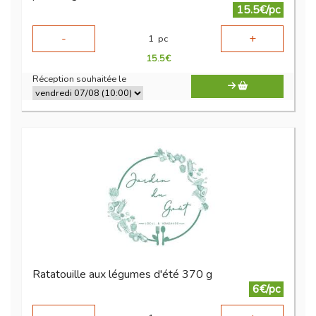
15.5€/pc
-
+
1
pc
15.5
€
Réception souhaitée le
Ratatouille aux légumes d'été 370 g
6€/pc