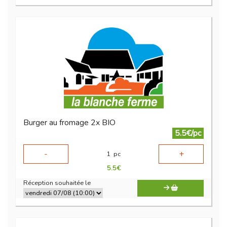
Burger au fromage 2x BIO
5.5€/pc
-
+
1
pc
5.5
€
Réception souhaitée le