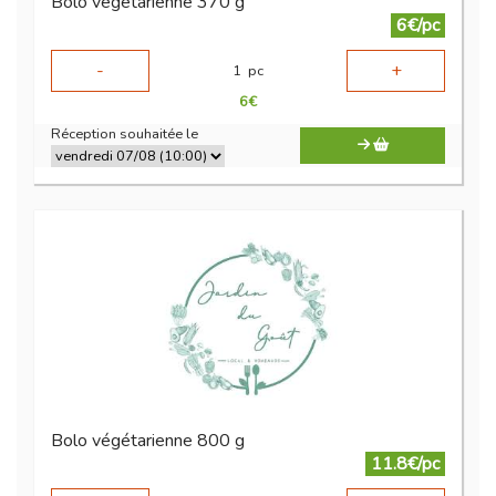
Bolo végétarienne 370 g
6€/pc
-
+
1
pc
6
€
Réception souhaitée le
Bolo végétarienne 800 g
11.8€/pc