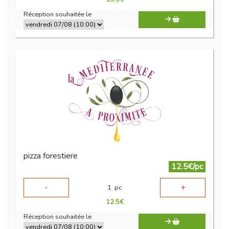
Réception souhaitée le
pizza forestiere
12.5€/pc
-
+
1
pc
12.5
€
Réception souhaitée le