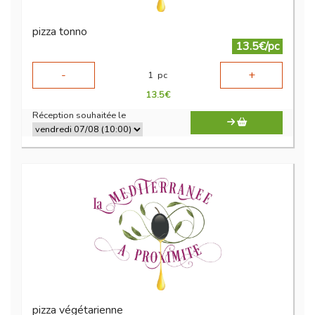
pizza tonno
13.5€/pc
-
+
1
pc
13.5
€
Réception souhaitée le
pizza végétarienne