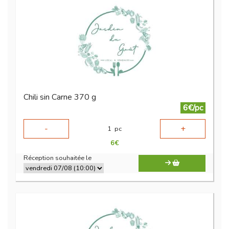
Chili sin Carne 370 g
6€/pc
-
+
1
pc
6
€
Réception souhaitée le