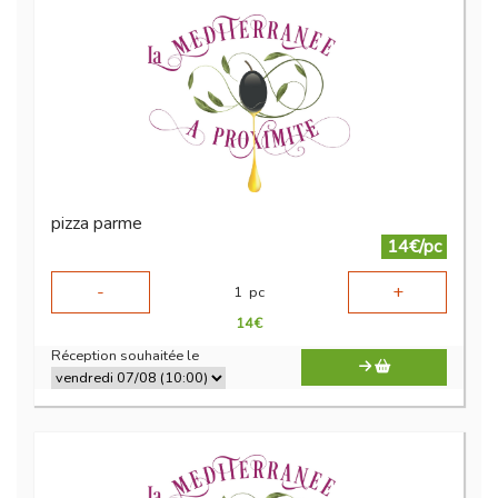
pizza parme
14€/pc
-
+
1
pc
14
€
Réception souhaitée le