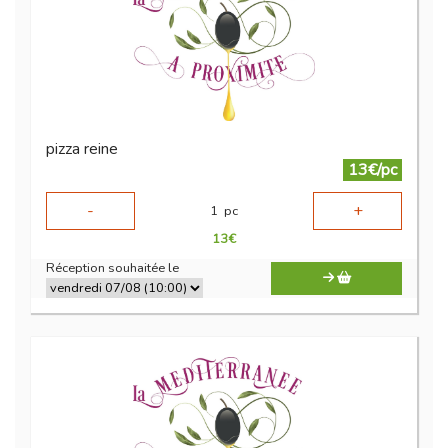
pizza reine
13€/pc
-
+
1
pc
13
€
Réception souhaitée le