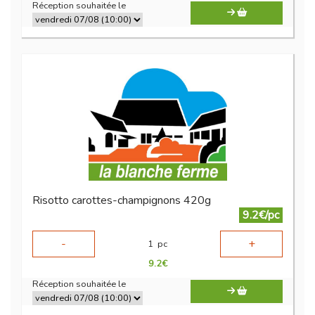
Réception souhaitée le
Risotto carottes-champignons 420g
9.2€/pc
-
+
1
pc
9.2
€
Réception souhaitée le