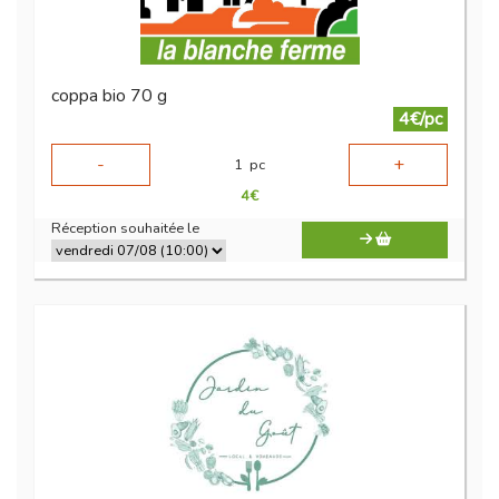
coppa bio 70 g
4€/pc
-
+
1
pc
4
€
Réception souhaitée le