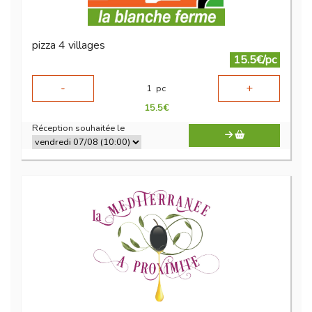
pizza 4 villages
15.5€/pc
-
+
1
pc
15.5
€
Réception souhaitée le