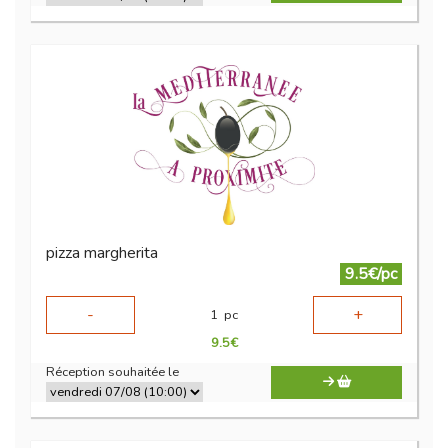
pizza margherita
9.5€/pc
-
+
1
pc
9.5
€
Réception souhaitée le