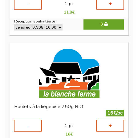
-
+
1
pc
11.8
€
Réception souhaitée le
Boulets à la liègeoise 750g BIO
16€/pc
-
+
1
pc
16
€