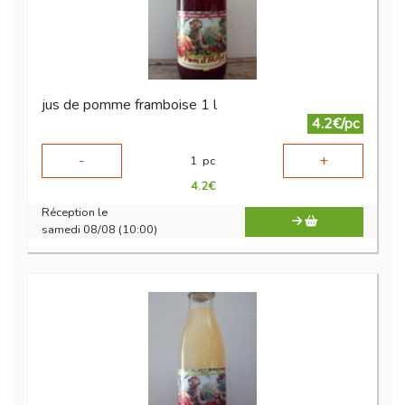
jus de pomme framboise 1 l
4.2€/pc
-
+
1
pc
4.2
€
Réception le
samedi 08/08 (10:00)