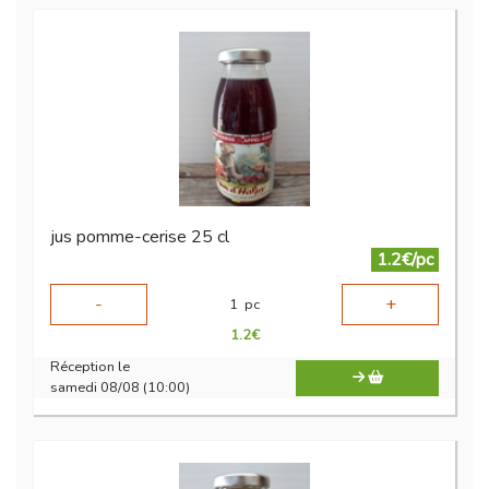
jus pomme-cerise 25 cl
1.2€/pc
-
+
1
pc
1.2
€
Réception le
samedi 08/08 (10:00)