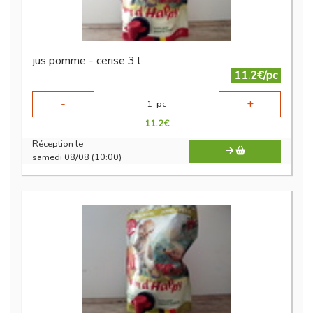
jus pomme - cerise 3 l
11.2€/pc
-
+
1
pc
11.2
€
Réception le
samedi 08/08 (10:00)