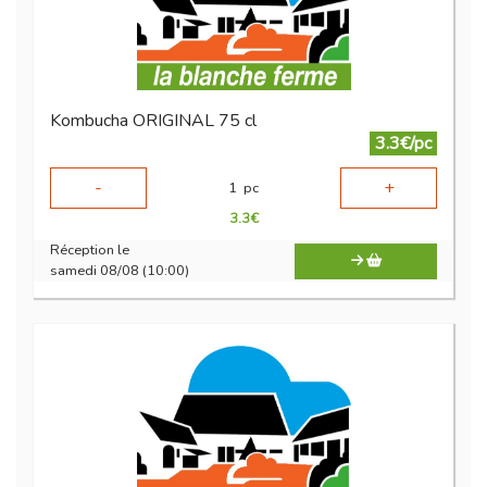
Kombucha ORIGINAL 75 cl
3.3€/pc
-
+
1
pc
3.3
€
Réception le
samedi 08/08 (10:00)