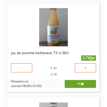
jus de pomme betterave 75 cl BIO
2.7€/pc
-
+
1
pc
2.7
€
Réception le
samedi 08/08 (10:00)