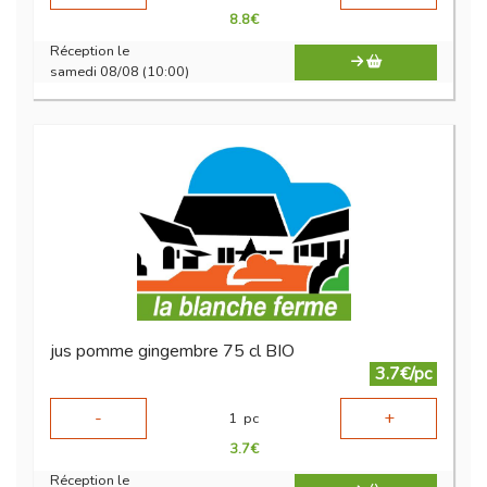
8.8
€
Réception le
samedi 08/08 (10:00)
jus pomme gingembre 75 cl BIO
3.7€/pc
-
+
1
pc
3.7
€
Réception le