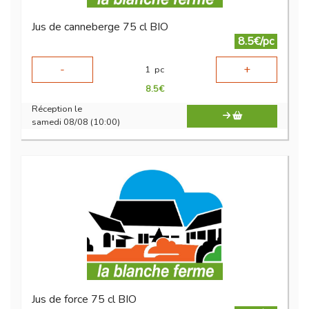
Jus de canneberge 75 cl BIO
8.5€/pc
-
+
1
pc
8.5
€
Réception le
samedi 08/08 (10:00)
Jus de force 75 cl BIO