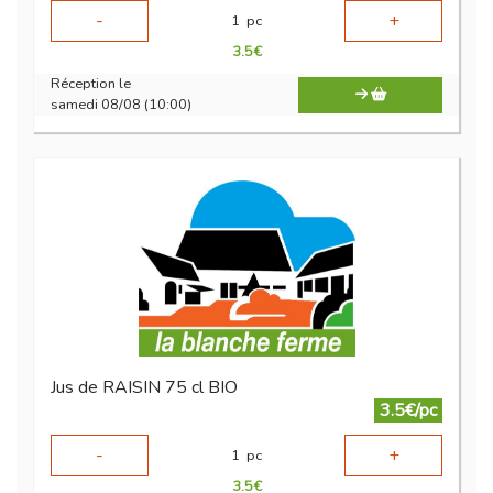
-
+
1
pc
3.5
€
Réception le
samedi 08/08 (10:00)
Jus de RAISIN 75 cl BIO
3.5€/pc
-
+
1
pc
3.5
€