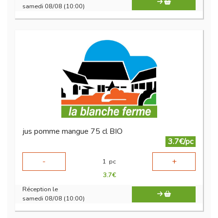
samedi 08/08 (10:00)
jus pomme mangue 75 cl BIO
3.7€/pc
-
+
1
pc
3.7
€
Réception le
samedi 08/08 (10:00)