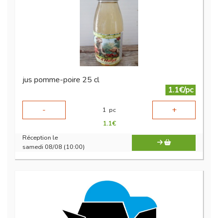
jus pomme-poire 25 cl
1.1€/pc
-
+
1
pc
1.1
€
Réception le
samedi 08/08 (10:00)