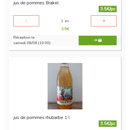
jus de pommes Brakel
3.5€/pc
-
+
1
pc
3.5
€
Réception le
samedi 08/08 (10:00)
jus de pommes rhubarbe 1 l
3.5€/pc