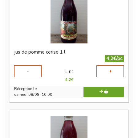
jus de pomme cerise 1 l
4.2€/pc
-
+
1
pc
4.2
€
Réception le
samedi 08/08 (10:00)