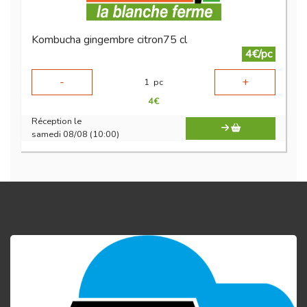
Kombucha gingembre citron75 cl
4€/pc
-
+
1
pc
4
€
Réception le
samedi 08/08 (10:00)