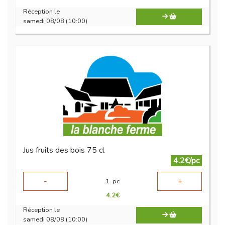
Réception le
samedi 08/08 (10:00)
Jus fruits des bois 75 cl
4.2€/pc
-
+
1
pc
4.2
€
Réception le
samedi 08/08 (10:00)