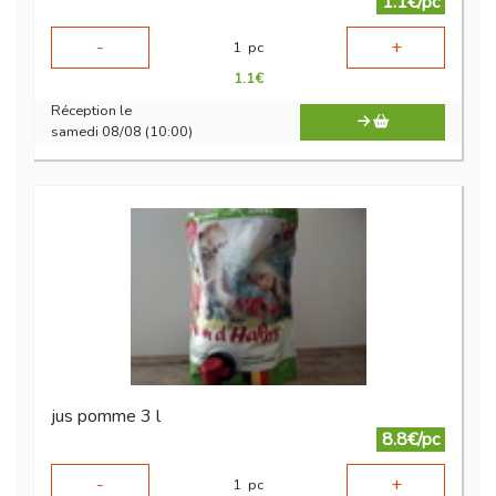
1.1€/pc
-
+
1
pc
1.1
€
Réception le
samedi 08/08 (10:00)
jus pomme 3 l
8.8€/pc
-
+
1
pc