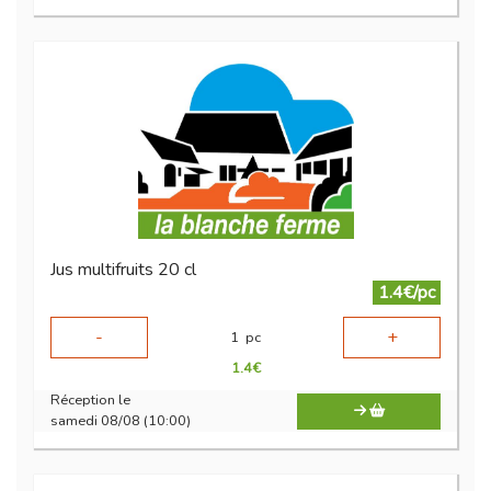
Jus multifruits 20 cl
1.4€/pc
-
+
1
pc
1.4
€
Réception le
samedi 08/08 (10:00)