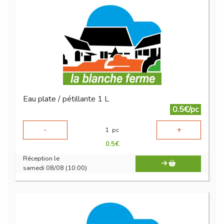
Eau plate / pétillante 1 L
0.5€/pc
-
+
1
pc
0.5
€
Réception le
samedi 08/08 (10:00)