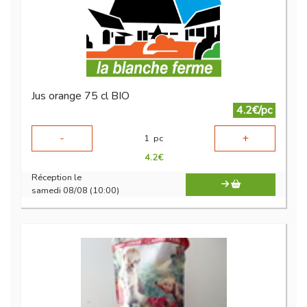
Jus orange 75 cl BIO
4.2€/pc
-
+
1
pc
4.2
€
Réception le
samedi 08/08 (10:00)