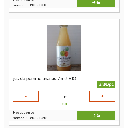
samedi 08/08 (10:00)
jus de pomme ananas 75 cl BIO
3.8€/pc
-
+
1
pc
3.8
€
Réception le
samedi 08/08 (10:00)