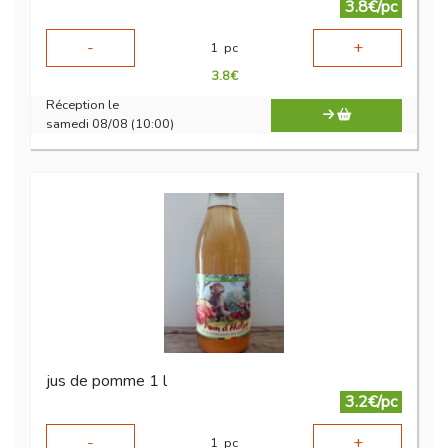
3.8€/pc
-
+
1
pc
3.8
€
Réception le
samedi 08/08 (10:00)
jus de pomme 1 l
3.2€/pc
-
+
1
pc