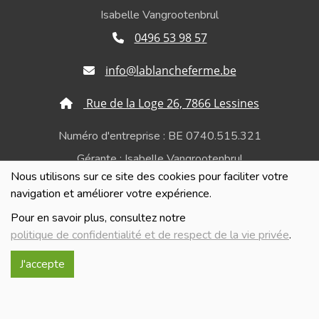
Isabelle Vangrootenbrul
0496 53 98 57
info@lablancheferme.be
Rue de la Loge 26, 7866 Lessines
Numéro d'entreprise : BE 0740.515.321
Gérante : Isabelle Vangrootenbrul
Nous utilisons sur ce site des cookies pour faciliter votre
Politique de confidentialité et de respect de la vie
navigation et améliorer votre expérience.
privée
Pour en savoir plus, consultez notre
politique de confidentialité et de respect de la vie privée
.
J'accepte
Réalisé avec
par
MonSiteAMoi