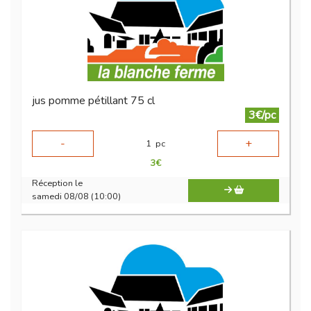
jus pomme pétillant 75 cl
3€/pc
-
+
1
pc
3
€
Réception le
samedi 08/08 (10:00)