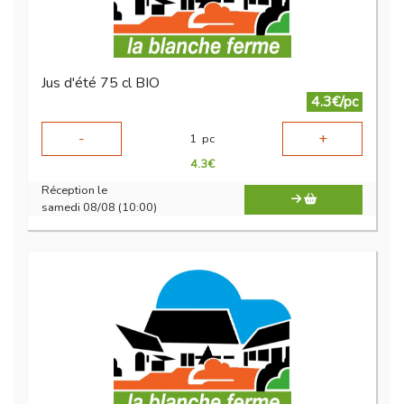
Jus d'été 75 cl BIO
4.3€/pc
-
+
1
pc
4.3
€
Réception le
samedi 08/08 (10:00)