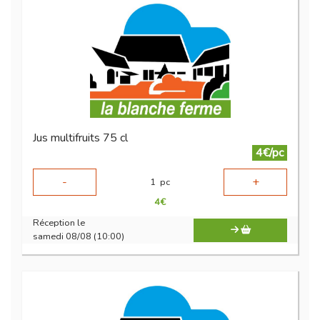
Jus multifruits 75 cl
4€/pc
-
+
1
pc
4
€
Réception le
samedi 08/08 (10:00)