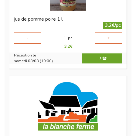
jus de pomme poire 1 l
3.2€/pc
-
+
1
pc
3.2
€
Réception le
samedi 08/08 (10:00)