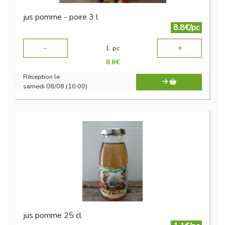
jus pomme - poire 3 l
8.8€/pc
-
+
1
pc
8.8
€
Réception le
samedi 08/08 (10:00)
jus pomme 25 cl