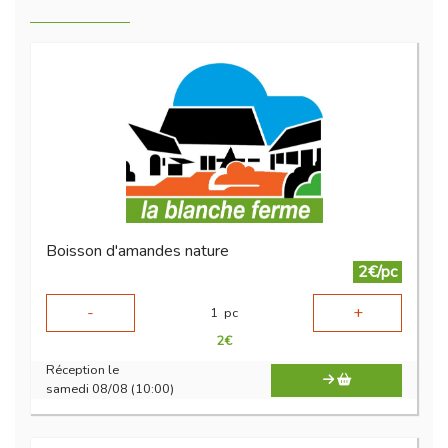
Boisson d'amandes nature
2€/pc
-
+
1
pc
2
€
Réception le
samedi 08/08 (10:00)