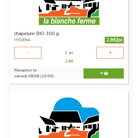
chapelure BIO 300 g
2.8€/pc
HYGIENA
-
+
1
pc
2.8
€
Réception le
samedi 08/08 (10:00)