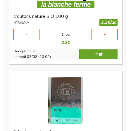
croutons nature BIO 100 g
2.3€/pc
HYGIENA
-
+
1
pc
2.3
€
Réception le
samedi 08/08 (10:00)