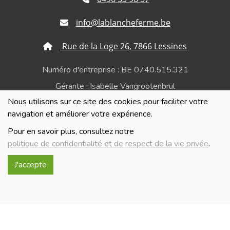
info@lablancheferme.be
Rue de la Loge 26, 7866 Lessines
Numéro d'entreprise : BE 0740.515.321
Gérante : Isabelle Vangrootenbrul
Nous utilisons sur ce site des cookies pour faciliter votre
Politique de confidentialité et de respect de la vie
navigation et améliorer votre expérience.
privée
Pour en savoir plus, consultez notre
politique de confidentialité et de respect de la vie privée
.
J'accepte
Réalisé avec
par
MonSiteAMoi