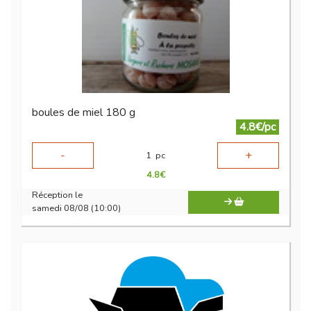
boules de miel 180 g
4.8€/pc
-
+
1
pc
4.8
€
Réception le
samedi 08/08 (10:00)