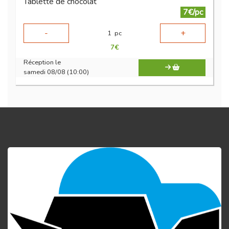
Tablette de chocolat
7€/pc
-
+
1
pc
7
€
Réception le
samedi 08/08 (10:00)