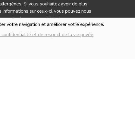
allergènes. Si vous souhaitez avoir de plus
 informations sur ceux-ci, vous pouvez nous
contacter par e-mail à l'adresse
iter votre navigation et améliorer votre expérience.
info@lablancheferme.be
 confidentialité et de respect de la vie privée
.
IMAGES
Numé
mages présentées pour illuster les produits
G
nte sur ce site ne sont pas contractuelles.
Politique de c