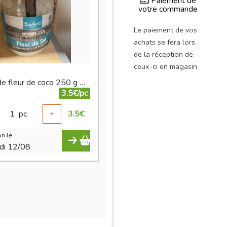
Paiement de
votre commande
Le paiement de vos
achats se fera lors
de la réception de
ceux-ci en magasin
Sucre de fleur de coco 250 g BIO
3.5€/pc
1
pc
+
3.5
€
n le
di 12/08