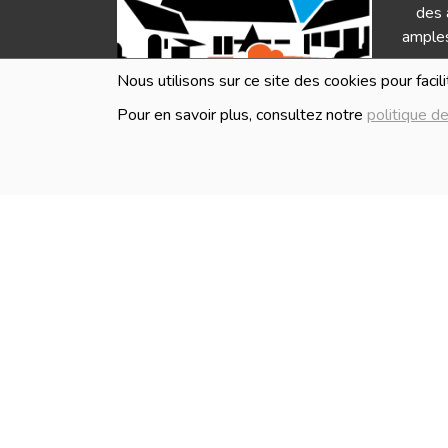
des 
amples
Nous utilisons sur ce site des cookies pour facil
Pour en savoir plus, consultez notre
politique de
HEURES D'OUVERTURE
Les i
en ve
Lundi
Fermé
Mardi
Fermé
Mercredi
10:00 - 18:30
Jeudi
10:00 - 18:30
Vendredi
10:00 - 18:30
Samedi
10:00 - 18:30
Dimanche
Fermé