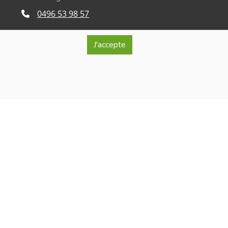
0496 53 98 57
info@lablancheferme.be
J'accepte
Rue de la Loge 26, 7866 Lessines
ro d'entreprise : BE 0740.515.321
érante : Isabelle Vangrootenbrul
onfidentialité et de respect de la vie privée