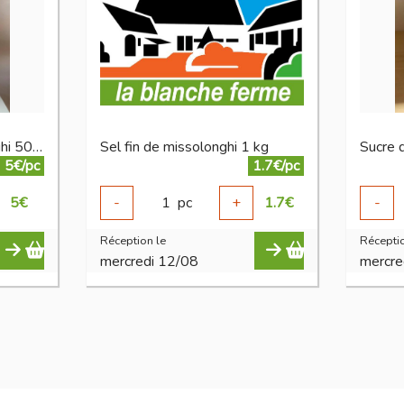
Fleur de sel de missolonghi 500 g
Sel fin de missolonghi 1 kg
5€/pc
1.7€/pc
5
€
-
1
pc
+
1.7
€
-
Réception le
Réceptio
mercredi 12/08
mercre