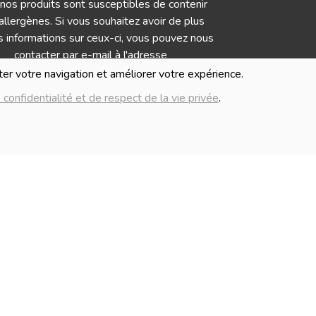
nos produits sont susceptibles de contenir
allergènes. Si vous souhaitez avoir de plus
 informations sur ceux-ci, vous pouvez nous
contacter par e-mail à l'adresse
info@lablancheferme.be
iter votre navigation et améliorer votre expérience.
 confidentialité et de respect de la vie privée
.
IMAGES
Numé
mages présentées pour illuster les produits
G
nte sur ce site ne sont pas contractuelles.
Politique de c