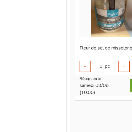
-
1
pc
+
Réception le
samedi 08/08
(10:00)