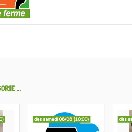
RIE ...
0)
dès samedi 08/08 (10:00)
dès s