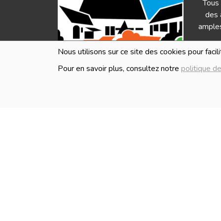
Tous 
des 
amples
Nous utilisons sur ce site des cookies pour facil
Pour en savoir plus, consultez notre
politique de
HEURES D'OUVERTURE
Les i
en ve
Lundi
Fermé
Mardi
Fermé
Mercredi
10:00 - 18:30
Jeudi
10:00 - 18:30
Vendredi
10:00 - 18:30
Samedi
10:00 - 18:30
Dimanche
Fermé