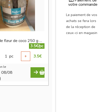
Paiement de
votre commande
Le paiement de vos
achats se fera lors
de la réception de
ceux-ci en magasin
Sucre de fleur de coco 250 g BIO
3.5€/pc
1
pc
+
3.5
€
n le
i 08/08
)