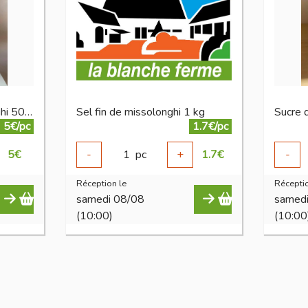
Fleur de sel de missolonghi 500 g
Sel fin de missolonghi 1 kg
5€/pc
1.7€/pc
5
€
-
1
pc
+
1.7
€
-
Réception le
Réceptio
samedi 08/08
samed
(10:00)
(10:00