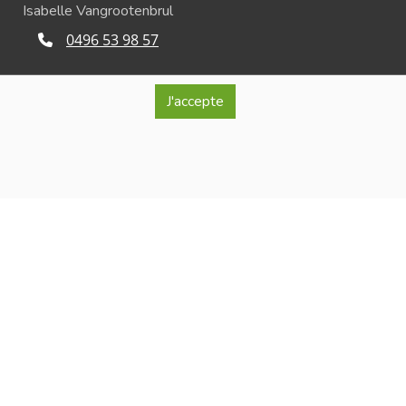
Isabelle Vangrootenbrul
0496 53 98 57
info@lablancheferme.be
J'accepte
Rue de la Loge 26, 7866 Lessines
ro d'entreprise : BE 0740.515.321
érante : Isabelle Vangrootenbrul
onfidentialité et de respect de la vie privée