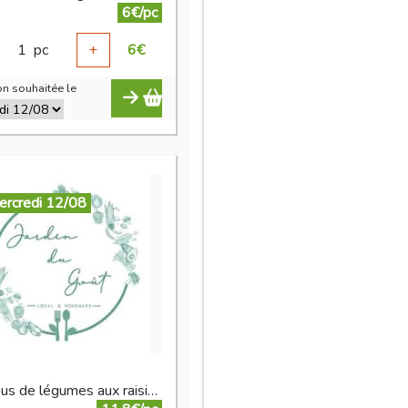
6€/pc
1
pc
+
6
€
n souhaitée le
ercredi 12/08
Couscous de légumes aux raisins sec 800 g