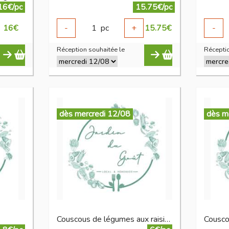
16€/pc
15.75€/pc
16
€
-
1
pc
+
15.75
€
-
Réception souhaitée le
Réceptio
dès mercredi 12/08
dès m
Couscous de légumes aux raisins sec 370 g