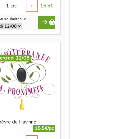
1
pc
+
15.5
€
n souhaitée le
ercredi 12/08
chèvre de Havinne
15.5€/pc