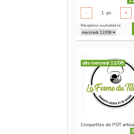
11
-
1
pc
+
Réception souhaitée le
dès mercredi 12/08
6