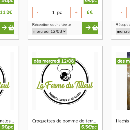
.8€/pc
6€/pc
11.8
€
-
1
pc
+
6
€
-
Réception souhaitée le
Réceptio
dès mercredi 12/08
dès m
Croquettes de PDT artisanales noisette thym
Croquettes de pomme de terre artisanales
.6€/pc
6.5€/pc