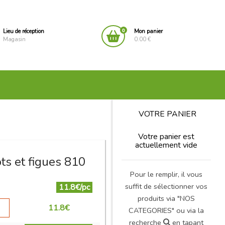
0
Lieu de réception
Mon panier
Magasin
0.00 €
VOTRE PANIER
Votre panier est
actuellement vide
ts et figues 810
Pour le remplir, il vous
suffit de sélectionner vos
11.8€/pc
produits via "NOS
11.8
€
CATEGORIES" ou via la
recherche
en tapant