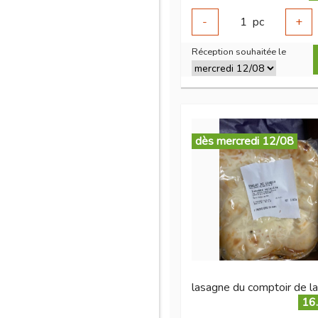
-
1
pc
+
Réception souhaitée le
dès mercredi 12/08
lasagne du comptoir de l
16