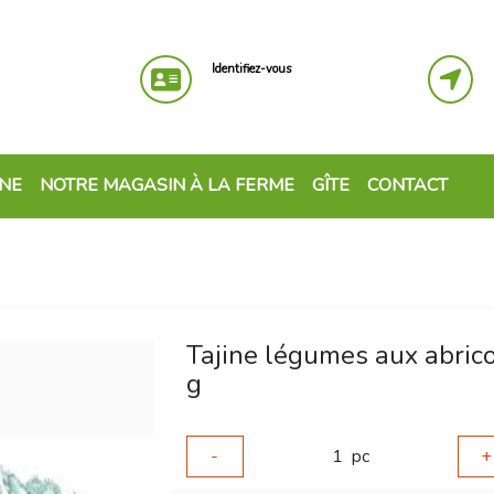
Identifiez-vous
GNE
NOTRE MAGASIN À LA FERME
GÎTE
CONTACT
Tajine légumes aux abrico
g
-
1
pc
+