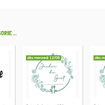
RIE ...
dès mercredi 12/08
dès m