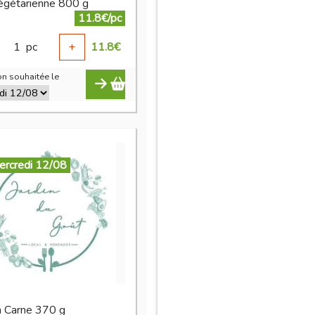
égétarienne 800 g
11.8€/pc
1
pc
+
11.8
€
n souhaitée le
ercredi 12/08
in Carne 370 g