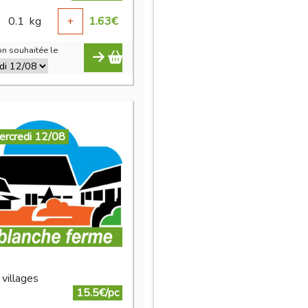
0.1
kg
+
1.63
€
n souhaitée le
ercredi 12/08
 villages
15.5€/pc