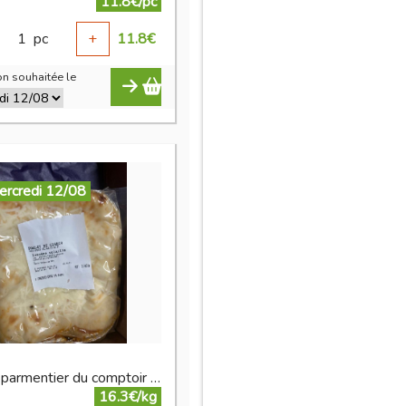
11.8€/pc
1
pc
+
11.8
€
n souhaitée le
ercredi 12/08
Hachis parmentier du comptoir de la ferme
16.3€/kg