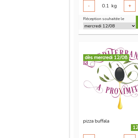
-
0.1
kg
+
Réception souhaitée le
dès mercredi 12/08
pizza buffala
12