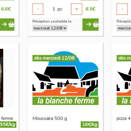
6.6
€
-
1
pc
+
6.5
€
-
Réception souhaitée le
Réceptio
dès mercredi 12/08
dès m
a ferme
Moussaka 500 g
pizza 4
.95€/kg
16€/kg