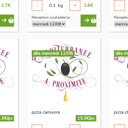
1.7
€
-
0.1
kg
+
1.6
€
-
Réception souhaitée le
Réceptio
dès mercredi 12/08
dès m
pizza carnivore
pizza 
.5€/pc
15.5€/pc