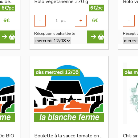
6 escargots en coquilles au beurre à l'ail
Bolo végétarienne 370 g
Bolo v
6€/pc
6€/pc
6
€
-
1
pc
+
6
€
-
Réception souhaitée le
Réceptio
dès mercredi 12/08
dès m
50g BIO
Boulette à la sauce tomate en bocal 750 g BIO
Chili s