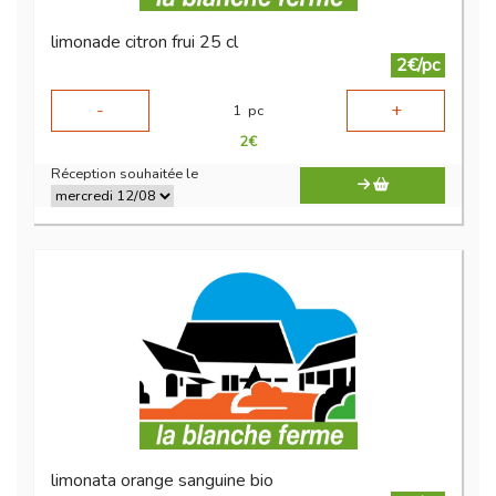
limonade citron frui 25 cl
2€/pc
-
+
1
pc
2
€
Réception souhaitée le
limonata orange sanguine bio