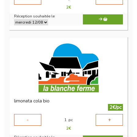
2
€
Réception souhaitée le
limonata cola bio
2€/pc
-
+
1
pc
2
€