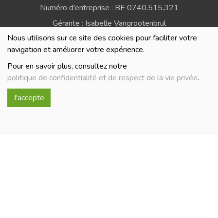
Numéro d'entreprise : BE 0740.515.321
Gérante : Isabelle Vangrootenbrul
Nous utilisons sur ce site des cookies pour faciliter votre
Politique de confidentialité et de respect de la vie
navigation et améliorer votre expérience.
privée
Pour en savoir plus, consultez notre
politique de confidentialité et de respect de la vie privée
.
J'accepte
Réalisé avec
par
MonSiteAMoi