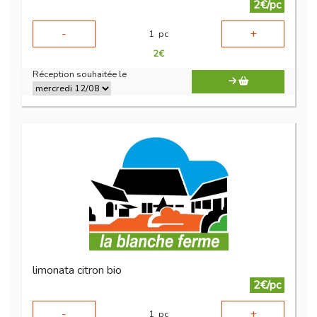
2€/pc
-
+
1
pc
2
€
Réception souhaitée le
limonata citron bio
2€/pc
-
+
1
pc