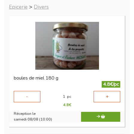
Epicerie
>
Divers
boules de miel 180 g
4.8€/pc
-
+
1
pc
4.8
€
Réception le
samedi 08/08 (10:00)