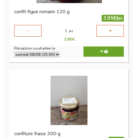
confit figue romarin 120 g
3.95€/pc
-
+
1
pc
3.95
€
Réception souhaitée le
confiture fraise 300 g