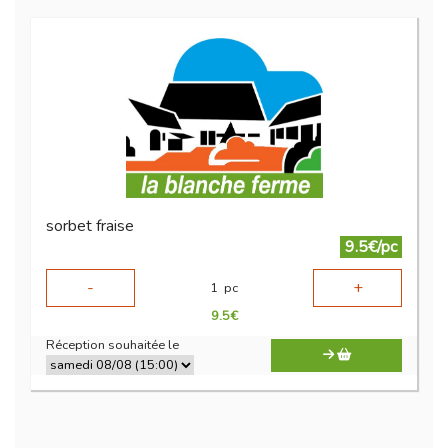
sorbet fraise
9.5€/pc
-
+
1
pc
9.5
€
Réception souhaitée le