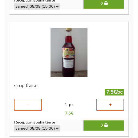
Réception souhaitée le
sirop fraise
7.5€/pc
-
+
1
pc
7.5
€
Réception souhaitée le