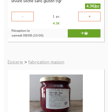
levure sèche sans gluten 9gr
4.3€/pc
-
+
1
pc
4.3
€
Réception le
samedi 08/08 (10:00)
Epicerie
>
fabrication maison