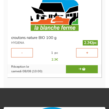
croutons nature BIO 100 g
2.3€/pc
HYGIENA
-
+
1
pc
2.3
€
Réception le
samedi 08/08 (10:00)