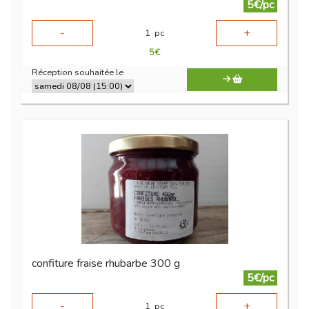
5€/pc
-
+
1
pc
5
€
Réception souhaitée le
confiture fraise rhubarbe 300 g
5€/pc
-
+
1
pc