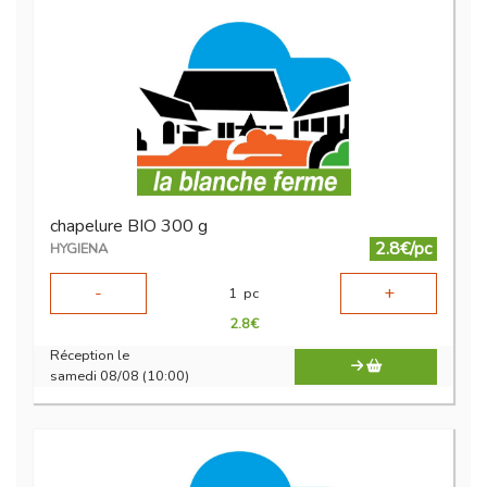
chapelure BIO 300 g
2.8€/pc
HYGIENA
-
+
1
pc
2.8
€
Réception le
samedi 08/08 (10:00)