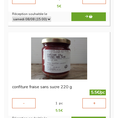
5
€
Réception souhaitée le
confiture fraise sans sucre 220 g
5.5€/pc
-
+
1
pc
5.5
€