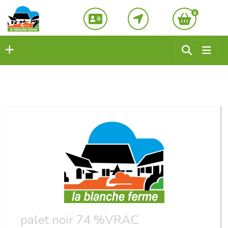
0
palet noir 74 %VRAC