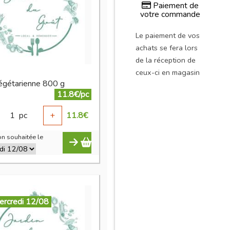
Paiement de
votre commande
Le paiement de vos
achats se fera lors
de la réception de
ceux-ci en magasin
égétarienne 800 g
11.8€/pc
1
pc
+
11.8
€
n souhaitée le
ercredi 12/08