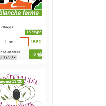
 villages
15.5€/pc
1
pc
+
15.5
€
n souhaitée le
ercredi 12/08