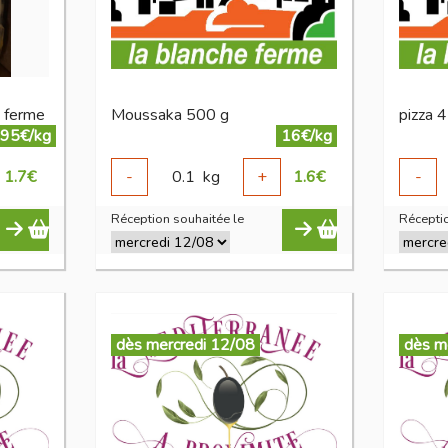
a ferme
Moussaka 500 g
pizza 4
.95€/kg
16€/kg
1.7
€
-
0.1
kg
+
1.6
€
-
Réception souhaitée le
Réceptio
dès mercredi 12/08
dès m