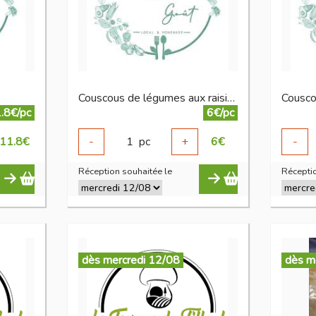
Couscous de légumes aux raisins sec 370 g
.8€/pc
6€/pc
11.8
€
-
1
pc
+
6
€
-
Réception souhaitée le
Réceptio
dès mercredi 12/08
dès m