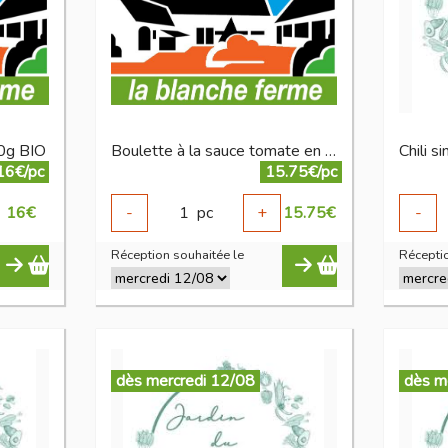
50g BIO
Boulette à la sauce tomate en bocal 750 g BIO
Chili s
16€/pc
15.75€/pc
16
€
-
1
pc
+
15.75
€
-
Réception souhaitée le
Réceptio
dès mercredi 12/08
dès m