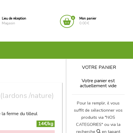
0
Lieu de réception
Mon panier
Magasin
0.00 €
VOTRE PANIER
Votre panier est
actuellement vide
(lardons /nature)
Pour le remplir, il vous
suffit de sélectionner vos
la ferme du tilleul
produits via "NOS
14€/kg
CATEGORIES" ou via la
recherche
en tapant