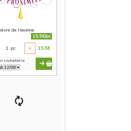
chèvre de Havinne
15.5€/pc
1
pc
+
15.5
€
n souhaitée le