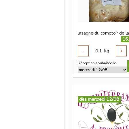
lasagne du comptoir de l
16
-
0.1
kg
+
Réception souhaitée le
dès mercredi 12/08