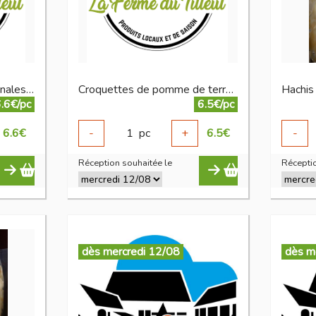
Croquettes de PDT artisanales noisette thym
Croquettes de pomme de terre artisanales
.6€/pc
6.5€/pc
6.6
€
-
1
pc
+
6.5
€
-
Réception souhaitée le
Réceptio
dès mercredi 12/08
dès m