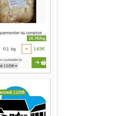
Hachis parmentier du comptoir de la ferme
16.3€/kg
0.1
kg
+
1.63
€
n souhaitée le
ercredi 12/08