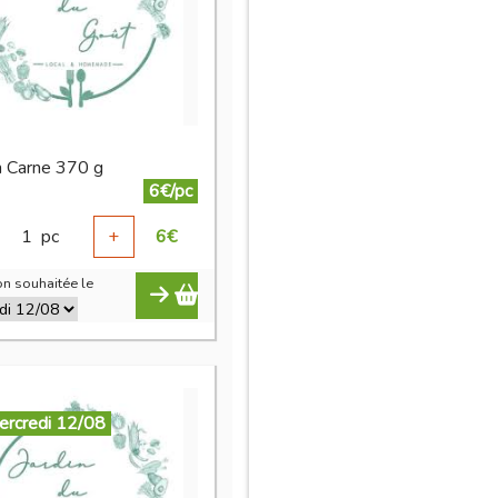
in Carne 370 g
6€/pc
1
pc
+
6
€
n souhaitée le
ercredi 12/08