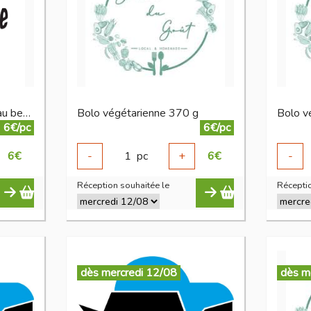
6 escargots en coquilles au beurre à l'ail
Bolo végétarienne 370 g
Bolo v
6€/pc
6€/pc
6
€
-
1
pc
+
6
€
-
Réception souhaitée le
Réceptio
dès mercredi 12/08
dès m