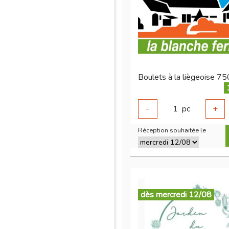
Boulets à la liègeoise 7
-
1
pc
+
Réception souhaitée le
dès mercredi 12/08