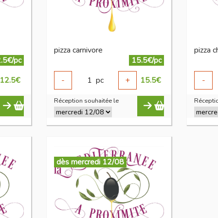
pizza carnivore
pizza 
.5€/pc
15.5€/pc
12.5
€
-
1
pc
+
15.5
€
-
Réception souhaitée le
Réceptio
dès mercredi 12/08