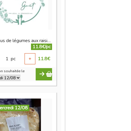
Couscous de légumes aux raisins sec 800 g
11.8€/pc
1
pc
+
11.8
€
n souhaitée le
ercredi 12/08