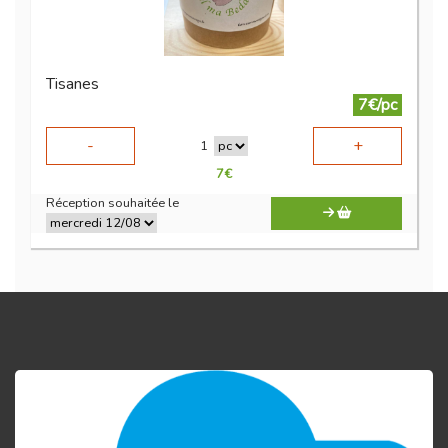
Tisanes
7€/pc
-
+
1
7
€
Réception souhaitée le