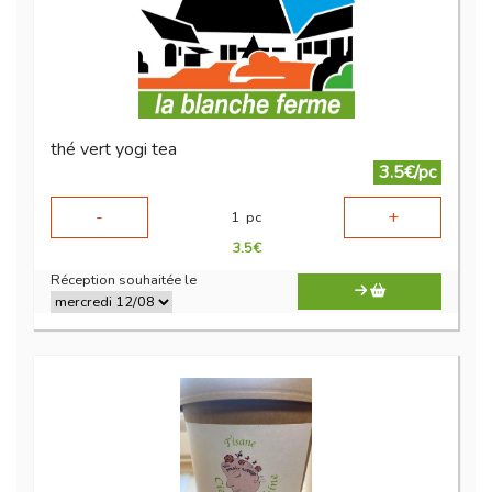
thé vert yogi tea
3.5€/pc
-
+
1
pc
3.5
€
Réception souhaitée le