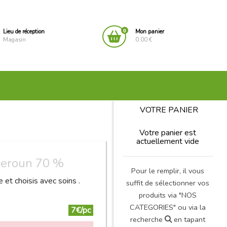
0
Lieu de réception
Mon panier
Magasin
0.00 €
VOTRE PANIER
Votre panier est
actuellement vide
ameroun 70 %
Pour le remplir, il vous
 et choisis avec soins .
suffit de sélectionner vos
produits via "NOS
CATEGORIES" ou via la
7€/pc
recherche
en tapant