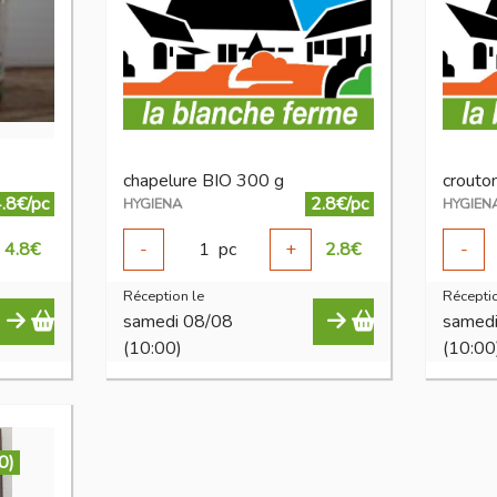
chapelure BIO 300 g
crouto
.8€/pc
2.8€/pc
HYGIENA
HYGIEN
4.8
€
-
1
pc
+
2.8
€
-
Réception le
Réceptio
samedi 08/08
samed
(10:00)
(10:00
0)