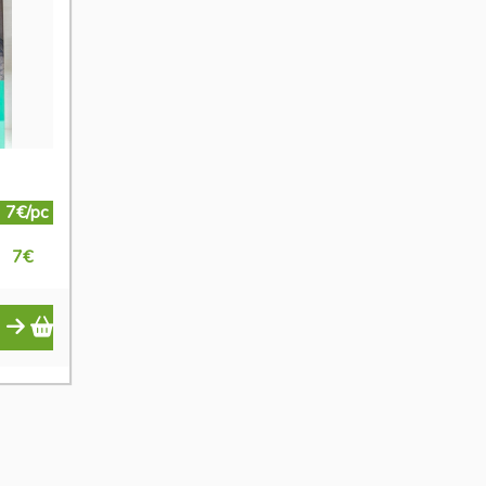
7€/pc
7
€