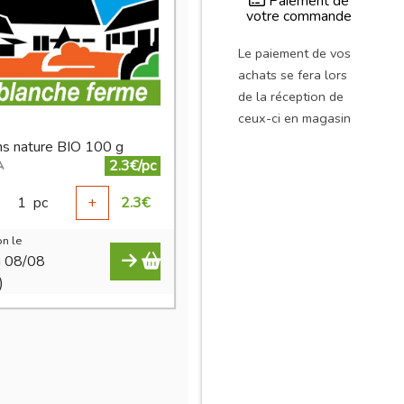
Paiement de
votre commande
Le paiement de vos
achats se fera lors
de la réception de
ceux-ci en magasin
ns nature BIO 100 g
2.3€/pc
A
1
pc
+
2.3
€
n le
i 08/08
)