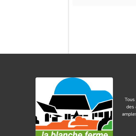
Tous 
des 
amples