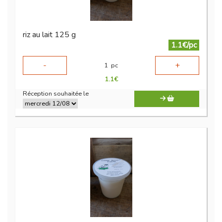
riz au lait 125 g
1.1€/pc
-
+
1
pc
1.1
€
Réception souhaitée le