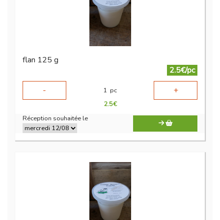
flan 125 g
2.5€/pc
-
+
1
pc
2.5
€
Réception souhaitée le