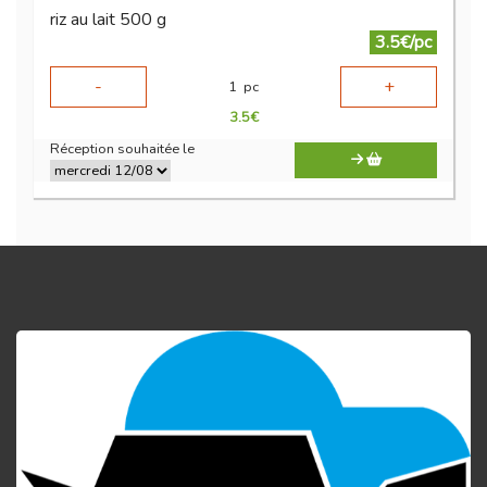
riz au lait 500 g
3.5€/pc
-
+
1
pc
3.5
€
Réception souhaitée le