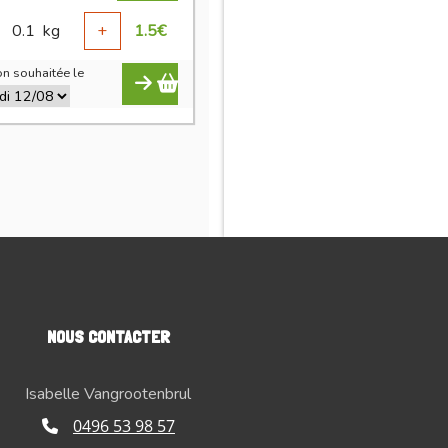
0.1
kg
+
1.5
€
n souhaitée le
NOUS CONTACTER
Isabelle Vangrootenbrul
0496 53 98 57