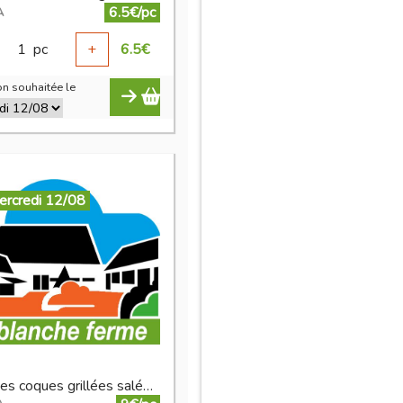
6.5€/pc
A
1
pc
+
6.5
€
n souhaitée le
ercredi 12/08
pistaches coques grillées salées 250 g