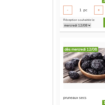
3
-
1
pc
+
Réception souhaitée le
dès mercredi 12/08
pruneaux secs