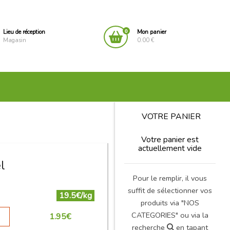
0
Lieu de réception
Mon panier
Magasin
0.00 €
VOTRE PANIER
Votre panier est
actuellement vide
l
Pour le remplir, il vous
suffit de sélectionner vos
19.5€/kg
produits via "NOS
CATEGORIES" ou via la
1.95
€
recherche
en tapant