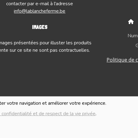
contacter par e-mail à l'adresse
info@lablancheferme.be
IMAGES
Numé
mages présentées pour illuster les produits
G
nte sur ce site ne sont pas contractuelles.
Politique de c
iter votre navigation et améliorer votre expérience.
 confidentialité et de respect de la vie privée
.
Réalisé avec
par
MonSiteAMoi