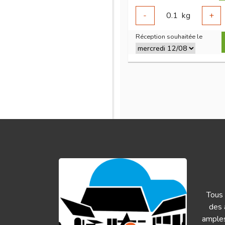
-
0.1
kg
+
Réception souhaitée le
Tous 
des 
amples