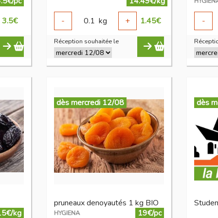
.5€/pc
14.49€/kg
HYGIEN
3.5
€
-
0.1
kg
+
1.45
€
-
Réception souhaitée le
Réceptio
dès mercredi 12/08
dès m
pruneaux denoyautés 1 kg BIO
Studen
15€/kg
19€/pc
HYGIENA