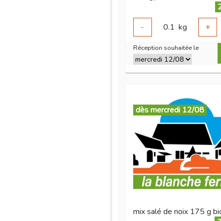
-
0.1
kg
+
Réception souhaitée le
dès mercredi 12/08
mix salé de noix 175 g bi