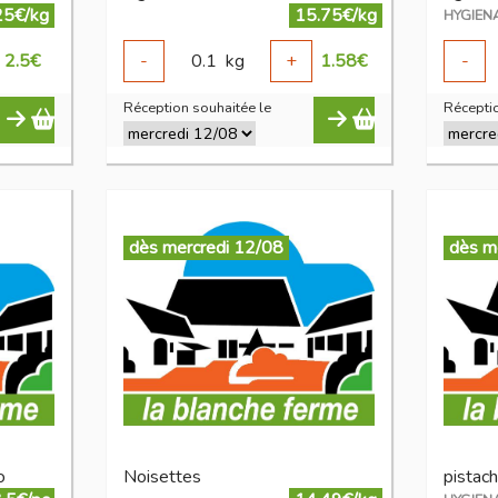
25€/kg
15.75€/kg
HYGIEN
2.5
€
-
0.1
kg
+
1.58
€
-
Réception souhaitée le
Réceptio
dès mercredi 12/08
dès m
o
Noisettes