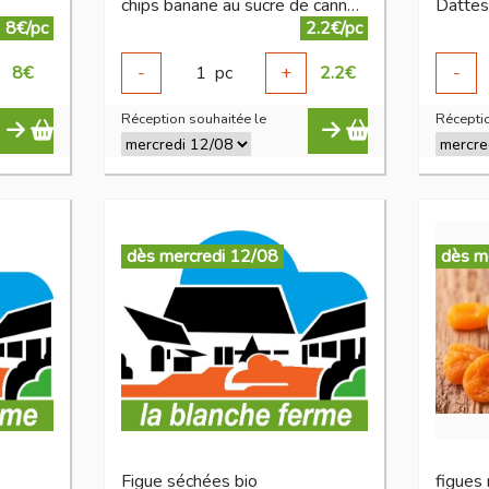
chips banane au sucre de canne 125 g
Datte
8€/pc
2.2€/pc
8
€
-
1
pc
+
2.2
€
-
Réception souhaitée le
Réceptio
dès mercredi 12/08
dès m
Figue séchées bio
figues