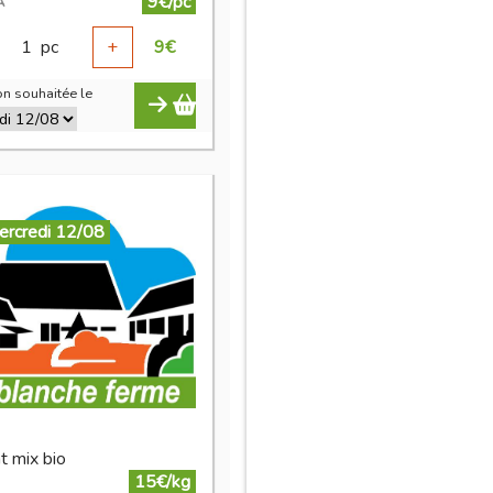
9€/pc
A
1
pc
+
9
€
n souhaitée le
ercredi 12/08
t mix bio
15€/kg