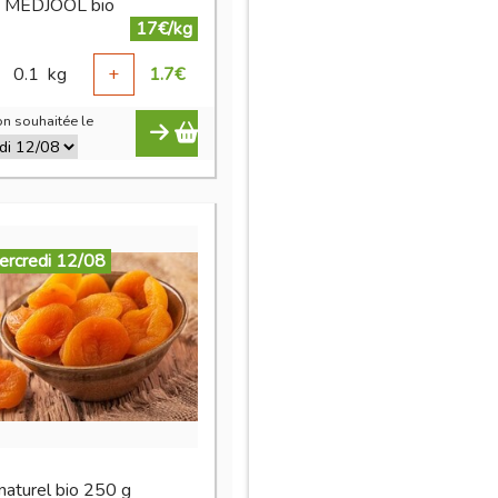
s MEDJOOL bio
17€/kg
0.1
kg
+
1.7
€
n souhaitée le
ercredi 12/08
 naturel bio 250 g