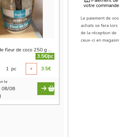
Paiement de
votre commande
Le paiement de vos
achats se fera lors
de la réception de
ceux-ci en magasin
Sucre de fleur de coco 250 g BIO
3.5€/pc
1
pc
+
3.5
€
n le
i 08/08
)