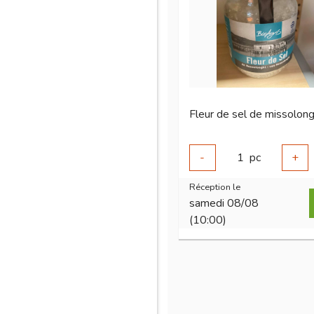
-
1
pc
+
Réception le
samedi 08/08
(10:00)