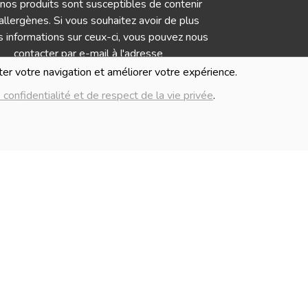
nos produits sont susceptibles de contenir
allergènes. Si vous souhaitez avoir de plus
 informations sur ceux-ci, vous pouvez nous
contacter par e-mail à l'adresse
info@lablancheferme.be
iter votre navigation et améliorer votre expérience.
 confidentialité et de respect de la vie privée
.
IMAGES
Numé
mages présentées pour illuster les produits
G
nte sur ce site ne sont pas contractuelles.
Politique de c