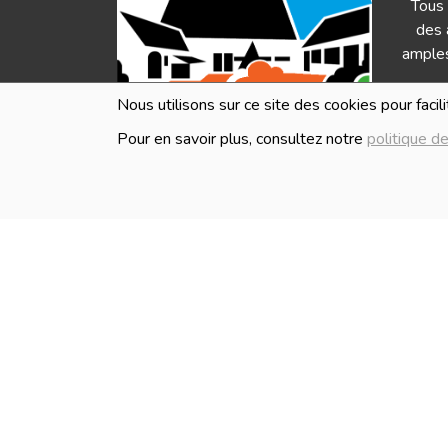
Tous 
des 
amples
Nous utilisons sur ce site des cookies pour facil
Pour en savoir plus, consultez notre
politique de
HEURES D'OUVERTURE
Les i
en ve
Lundi
Fermé
Mardi
Fermé
Mercredi
10:00 - 18:30
Jeudi
10:00 - 18:30
Vendredi
10:00 - 18:30
Samedi
10:00 - 18:30
Dimanche
Fermé