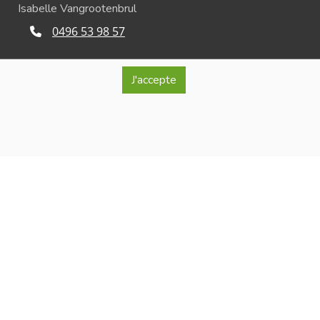
Isabelle Vangrootenbrul
0496 53 98 57
info@lablancheferme.be
J'accepte
Rue de la Loge 26, 7866 Lessines
ro d'entreprise : BE 0740.515.321
érante : Isabelle Vangrootenbrul
onfidentialité et de respect de la vie privée