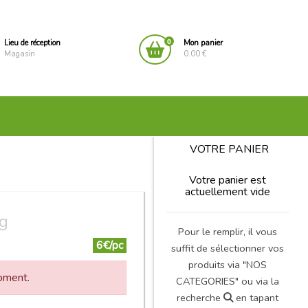
0
Lieu de réception
Mon panier
Magasin
0.00 €
VOTRE PANIER
Votre panier est
actuellement vide
 g
Pour le remplir, il vous
6€/pc
suffit de sélectionner vos
produits via "NOS
moment.
CATEGORIES" ou via la
recherche
en tapant