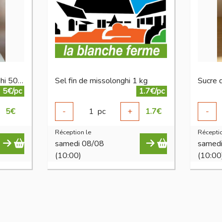
Fleur de sel de missolonghi 500 g
Sel fin de missolonghi 1 kg
5€/pc
1.7€/pc
5
€
-
1
pc
+
1.7
€
-
Réception le
Réceptio
samedi 08/08
samed
(10:00)
(10:00