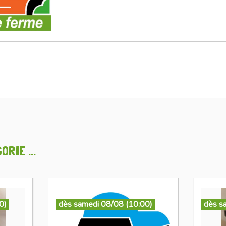
RIE ...
0)
dès samedi 08/08 (10:00)
dès s