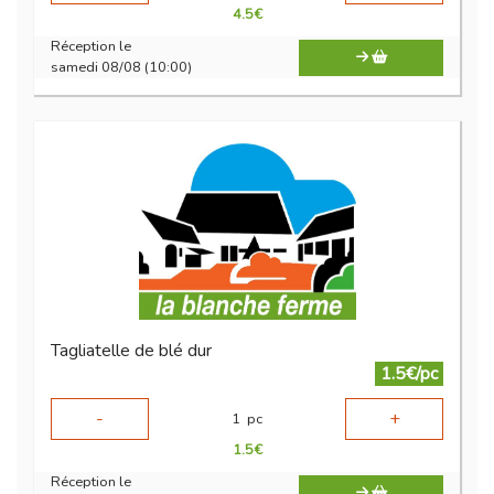
4.5
€
Réception le
samedi 08/08 (10:00)
Tagliatelle de blé dur
1.5€/pc
-
+
1
pc
1.5
€
Réception le