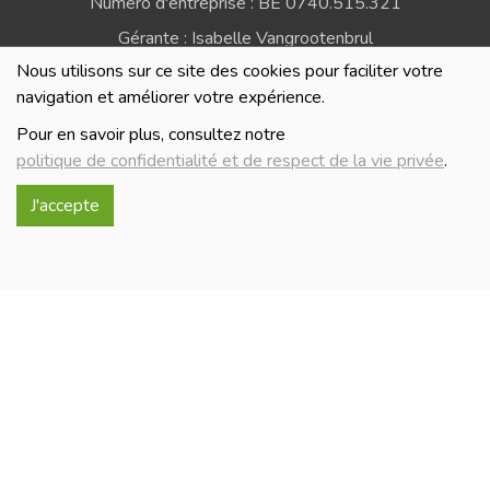
Numéro d'entreprise : BE 0740.515.321
Gérante : Isabelle Vangrootenbrul
Nous utilisons sur ce site des cookies pour faciliter votre
Politique de confidentialité et de respect de la vie
navigation et améliorer votre expérience.
privée
Pour en savoir plus, consultez notre
politique de confidentialité et de respect de la vie privée
.
J'accepte
Réalisé avec
par
MonSiteAMoi