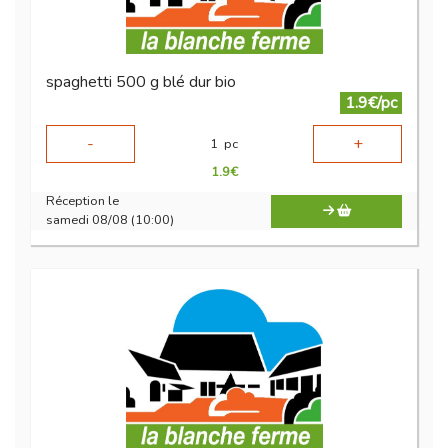
spaghetti 500 g blé dur bio
1.9€/pc
-
+
1
pc
1.9
€
Réception le
samedi 08/08 (10:00)