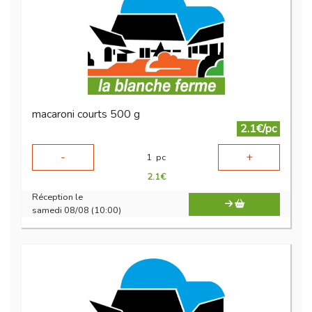
macaroni courts 500 g
2.1€/pc
-
+
1
pc
2.1
€
Réception le
samedi 08/08 (10:00)