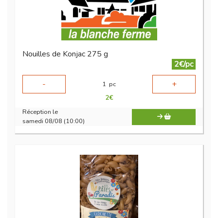
Nouilles de Konjac 275 g
2€/pc
-
+
1
pc
2
€
Réception le
samedi 08/08 (10:00)