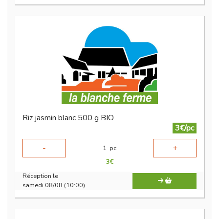
Riz jasmin blanc 500 g BIO
3€/pc
-
+
1
pc
3
€
Réception le
samedi 08/08 (10:00)