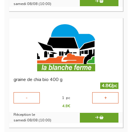
samedi 08/08 (10:00)
graine de chia bio 400 g
4.8€/pc
-
+
1
pc
4.8
€
Réception le
samedi 08/08 (10:00)