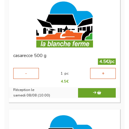
casarecce 500 g
4.5€/pc
-
+
1
pc
4.5
€
Réception le
samedi 08/08 (10:00)