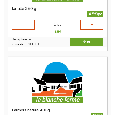
farfalle 350 g
4.5€/pc
-
+
1
pc
4.5
€
Réception le
samedi 08/08 (10:00)
Farmers nature 400g