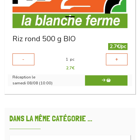
Riz rond 500 g BIO
2.7€/pc
-
+
1
pc
2.7
€
Réception le
samedi 08/08 (10:00)
DANS LA MÊME CATÉGORIE ...