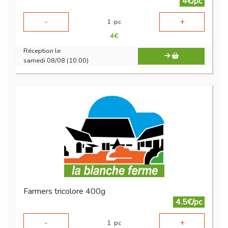
4€/pc
-
+
1
pc
4
€
Réception le
samedi 08/08 (10:00)
Farmers tricolore 400g
4.5€/pc
-
+
1
pc