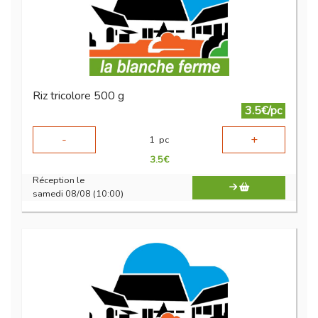
Riz tricolore 500 g
3.5€/pc
-
+
1
pc
3.5
€
Réception le
samedi 08/08 (10:00)