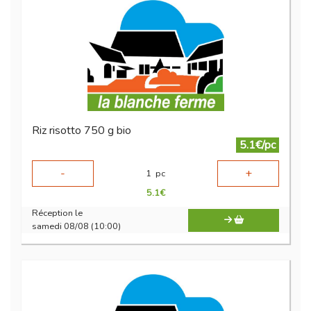
Riz risotto 750 g bio
5.1€/pc
-
+
1
pc
5.1
€
Réception le
samedi 08/08 (10:00)