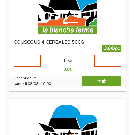
COUSCOUS 4 CEREALES 500G
3.6€/pc
-
+
1
pc
3.6
€
Réception le
samedi 08/08 (10:00)