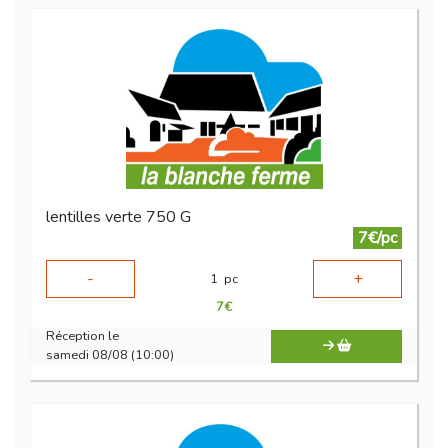
lentilles verte 750 G
7€/pc
-
+
1
pc
7
€
Réception le
samedi 08/08 (10:00)