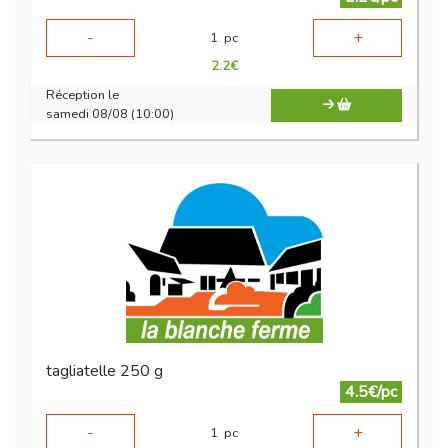
-
+
1
pc
2.2
€
Réception le
samedi 08/08 (10:00)
tagliatelle 250 g
4.5€/pc
-
+
1
pc