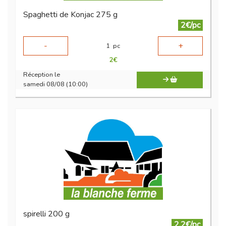
Spaghetti de Konjac 275 g
2€/pc
-
+
1
pc
2
€
Réception le
samedi 08/08 (10:00)
spirelli 200 g
2.2€/pc