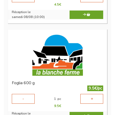
4.5
€
Réception le
samedi 08/08 (10:00)
Foglia 600 g
9.5€/pc
-
+
1
pc
9.5
€
Réception le