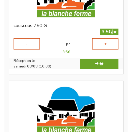
couscous 750 G
3.5€/pc
-
+
1
pc
3.5
€
Réception le
samedi 08/08 (10:00)