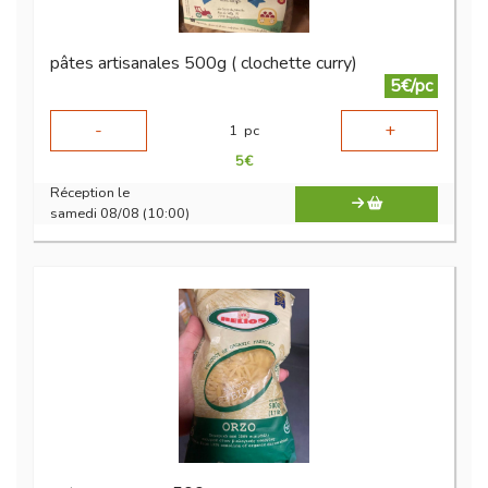
pâtes artisanales 500g ( clochette curry)
5€/pc
-
+
1
pc
5
€
Réception le
samedi 08/08 (10:00)