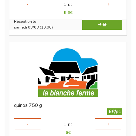
-
+
1
pc
5.6
€
Réception le
samedi 08/08 (10:00)
quinoa 750 g
6€/pc
-
+
1
pc
6
€