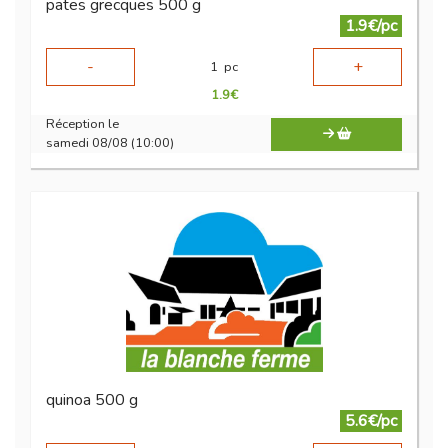
pates grecques 500 g
1.9€/pc
-
+
1
pc
1.9
€
Réception le
samedi 08/08 (10:00)
quinoa 500 g
5.6€/pc