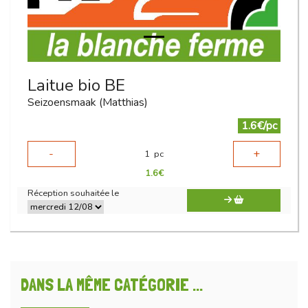
Laitue bio BE
Seizoensmaak (Matthias)
1.6€/pc
-
+
1
pc
1.6
€
Réception souhaitée le
DANS LA MÊME CATÉGORIE ...