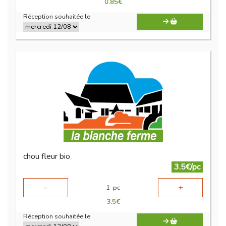
0.85
€
Réception souhaitée le
chou fleur bio
3.5€/pc
-
+
1
pc
3.5
€
Réception souhaitée le