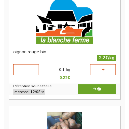
oignon rouge bio
2.2€/kg
-
+
0.1
kg
0.22
€
Réception souhaitée le