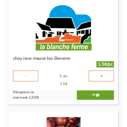
chou rave mauve bio Bievene
1.5€/pc
-
+
1
pc
1.5
€
Réception le
mercredi 12/08