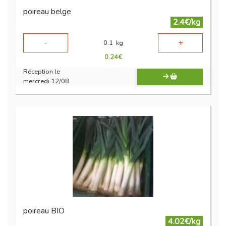
poireau belge
2.4€/kg
-
+
0.1
kg
0.24
€
Réception le
mercredi 12/08
poireau BIO
4.02€/kg