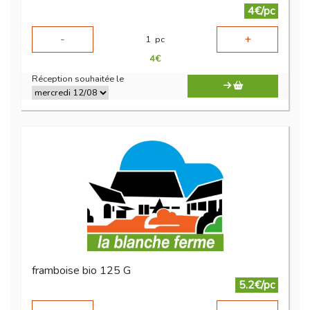
4€/pc
-
+
1
pc
4
€
Réception souhaitée le
framboise bio 125 G
5.2€/pc