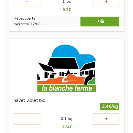
-
+
1
pc
5.2
€
Réception le
mercredi 12/08
navet violet bio
2.4€/kg
-
+
0.1
kg
0.24
€