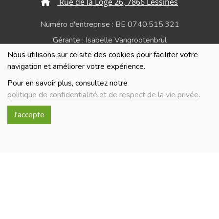
Rue de la Loge 26, 7866 Lessines
Numéro d'entreprise : BE 0740.515.321
Gérante : Isabelle Vangrootenbrul
Nous utilisons sur ce site des cookies pour faciliter votre
Politique de confidentialité et de respect de la vie
navigation et améliorer votre expérience.
privée
Pour en savoir plus, consultez notre
politique de confidentialité et de respect de la vie privée
.
J'accepte
Réalisé avec
par
MonSiteAMoi