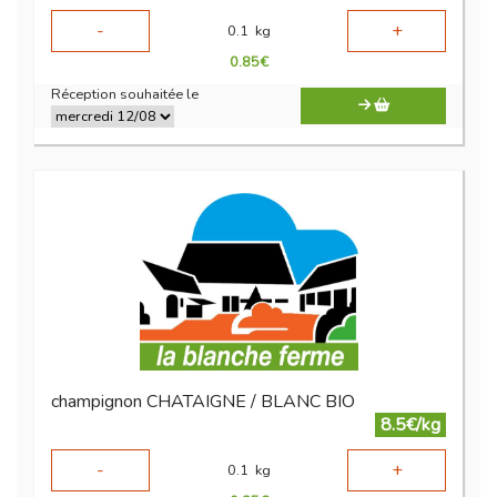
-
+
0.1
kg
0.85
€
Réception souhaitée le
champignon CHATAIGNE / BLANC BIO
8.5€/kg
-
+
0.1
kg