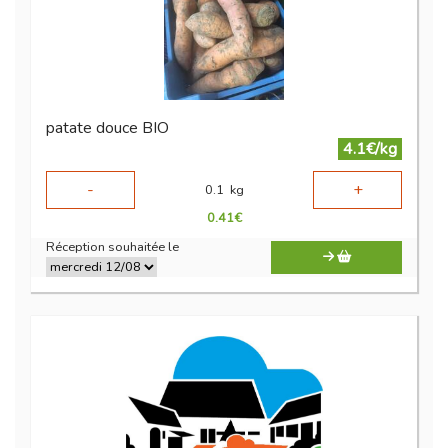
patate douce BIO
4.1€/kg
-
+
0.1
kg
0.41
€
Réception souhaitée le