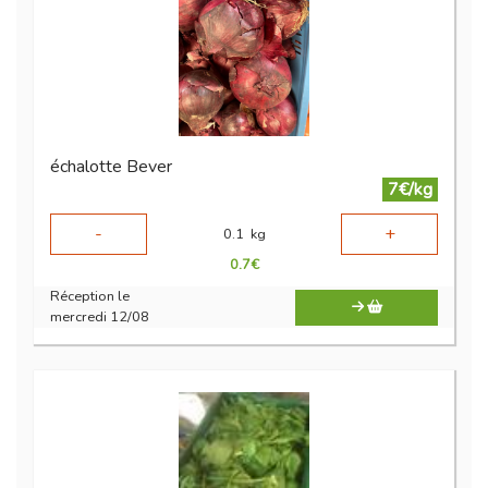
échalotte Bever
7€/kg
-
+
0.1
kg
0.7
€
Réception le
mercredi 12/08