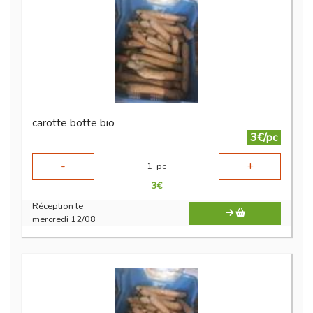
carotte botte bio
3€/pc
-
+
1
pc
3
€
Réception le
mercredi 12/08