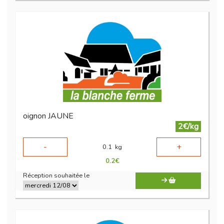
oignon JAUNE
2€/kg
-
+
0.1
kg
0.2
€
Réception souhaitée le