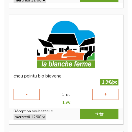
chou pointu bio bievene
1.9€/pc
-
+
1
pc
1.9
€
Réception souhaitée le