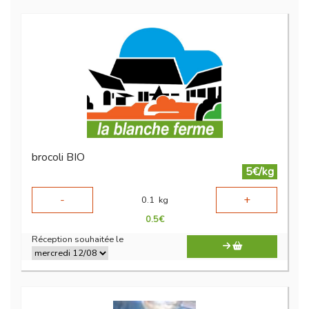
brocoli BIO
5€/kg
-
+
0.1
kg
0.5
€
Réception souhaitée le