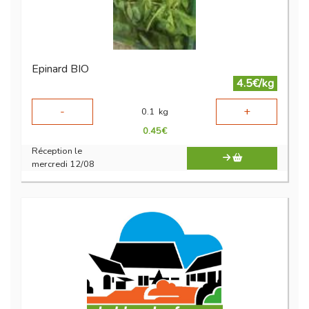
Epinard BIO
4.5€/kg
-
+
0.1
kg
0.45
€
Réception le
mercredi 12/08