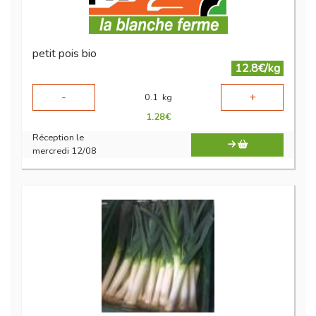
petit pois bio
12.8€/kg
-
+
0.1
kg
1.28
€
Réception le
mercredi 12/08