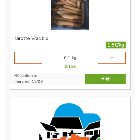
carotte Vrac bio
1.5€/kg
-
+
0.1
kg
0.15
€
Réception le
mercredi 12/08