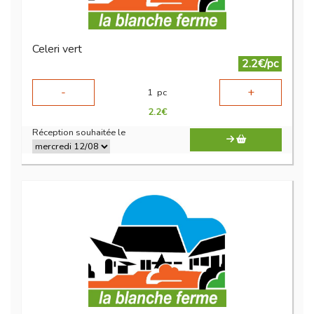
Celeri vert
2.2€/pc
-
+
1
pc
2.2
€
Réception souhaitée le