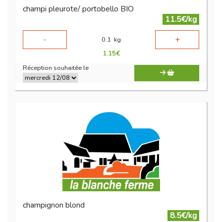
champi pleurote/ portobello BIO
11.5€/kg
-
+
0.1
kg
1.15
€
Réception souhaitée le
champignon blond
8.5€/kg