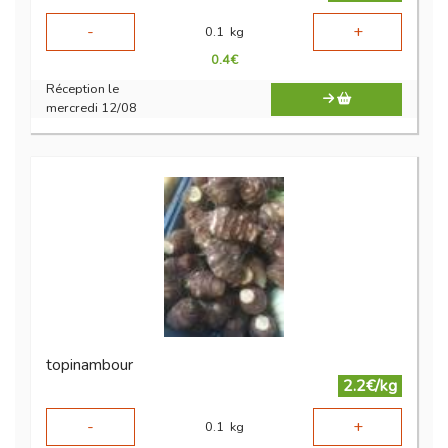
-
+
0.1
kg
0.4
€
Réception le
mercredi 12/08
topinambour
2.2€/kg
-
+
0.1
kg