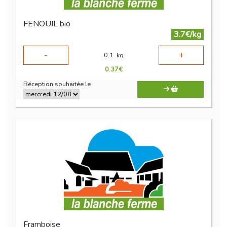
FENOUIL bio
3.7€/kg
-
+
0.1
kg
0.37
€
Réception souhaitée le
Framboise