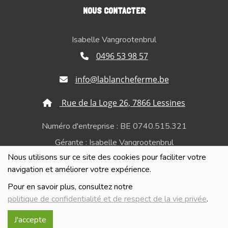
NOUS CONTACTER
Isabelle Vangrootenbrul
0496 53 98 57
info@lablancheferme.be
Rue de la Loge 26, 7866 Lessines
Numéro d'entreprise : BE 0740.515.321
Gérante : Isabelle Vangrootenbrul
Nous utilisons sur ce site des cookies pour faciliter votre
Politique de confidentialité et de respect de la vie
navigation et améliorer votre expérience.
privée
Pour en savoir plus, consultez notre
politique de confidentialité et de respect de la vie privée
.
J'accepte