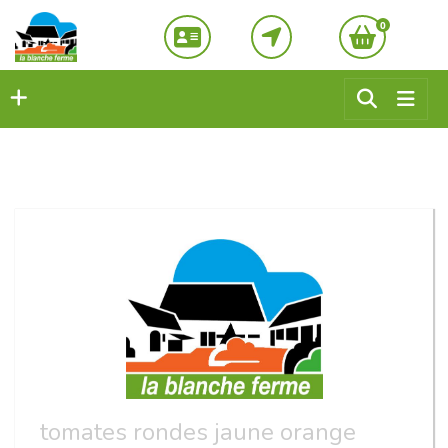
0
tomates rondes jaune orange