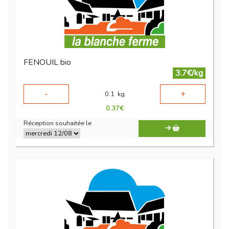
FENOUIL bio
3.7€/kg
-
+
0.1
kg
0.37
€
Réception souhaitée le