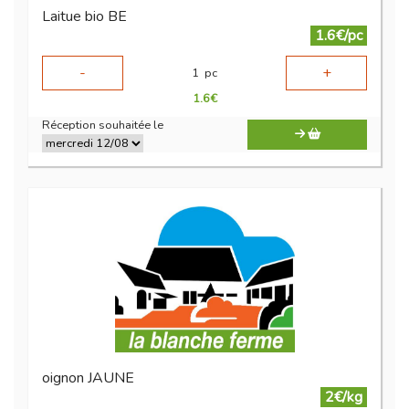
Laitue bio BE
1.6€/pc
-
+
1
pc
1.6
€
Réception souhaitée le
oignon JAUNE
2€/kg