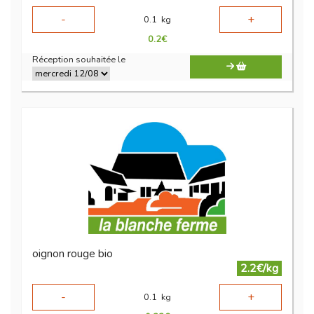
-
+
0.1
kg
0.2
€
Réception souhaitée le
oignon rouge bio
2.2€/kg
-
+
0.1
kg