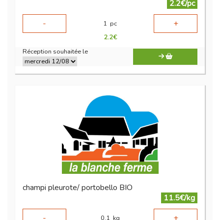
2.2€/pc
-
+
1
pc
2.2
€
Réception souhaitée le
champi pleurote/ portobello BIO
11.5€/kg
-
+
0.1
kg