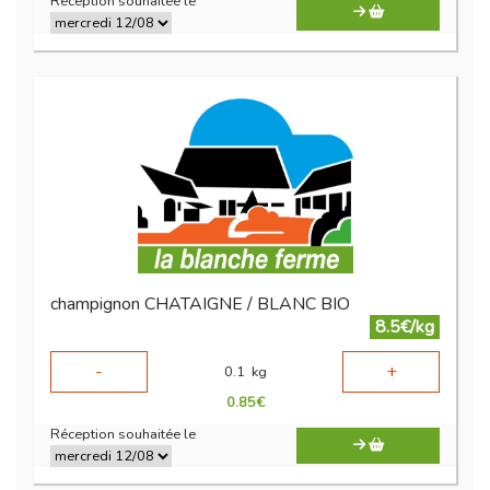
Réception souhaitée le
champignon CHATAIGNE / BLANC BIO
8.5€/kg
-
+
0.1
kg
0.85
€
Réception souhaitée le