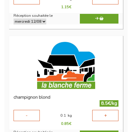
1.15
€
Réception souhaitée le
champignon blond
8.5€/kg
-
+
0.1
kg
0.85
€