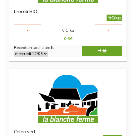
brocoli BIO
5€/kg
-
+
0.1
kg
0.5
€
Réception souhaitée le
Celeri vert