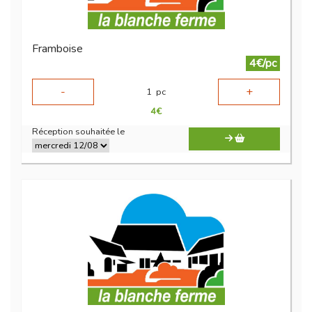
Framboise
4€/pc
-
+
1
pc
4
€
Réception souhaitée le