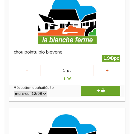
chou pointu bio bievene
1.9€/pc
-
+
1
pc
1.9
€
Réception souhaitée le