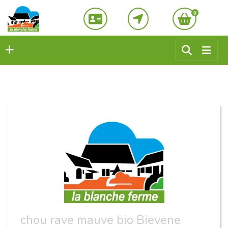
0
chou rave mauve bio Bievene