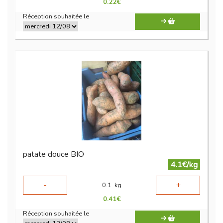
0.22
€
Réception souhaitée le
patate douce BIO
4.1€/kg
-
+
0.1
kg
0.41
€
Réception souhaitée le