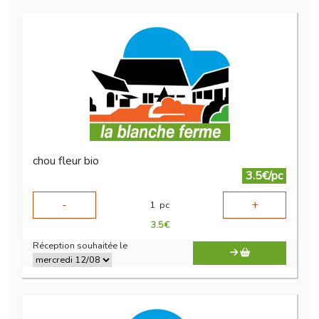
chou fleur bio
3.5€/pc
-
+
1
pc
3.5
€
Réception souhaitée le