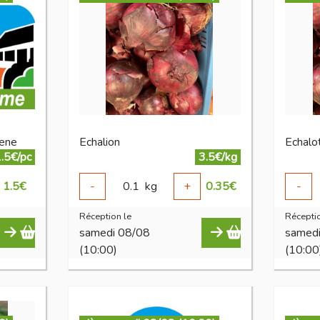
vene
Echalion
Echal
.5€/pc
3.5€/kg
1.5
€
-
0.1
kg
+
0.35
€
-
Réception le
Réceptio
samedi 08/08
samed
(10:00)
(10:00