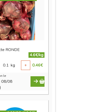
otte RONDE
4.6€/kg
0.1
kg
+
0.46
€
n le
i 08/08
)