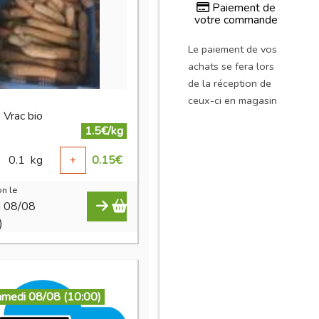
Paiement de
votre commande
Le paiement de vos
achats se fera lors
de la réception de
ceux-ci en magasin
 Vrac bio
1.5€/kg
0.1
kg
+
0.15
€
n le
i 08/08
)
amedi 08/08 (10:00)