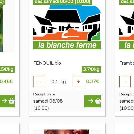
0)
dès samedi 08/08 (10:00)
dès s
FENOUIL bio
Frambo
.5€/kg
3.7€/kg
0.45
€
-
0.1
kg
+
0.37
€
-
Réception le
Réceptio
samedi 08/08
samed
(10:00)
(10:00