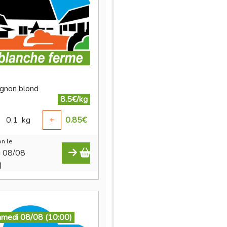
gnon blond
8.5€/kg
0.1
kg
+
0.85
€
n le
i 08/08
)
amedi 08/08 (10:00)