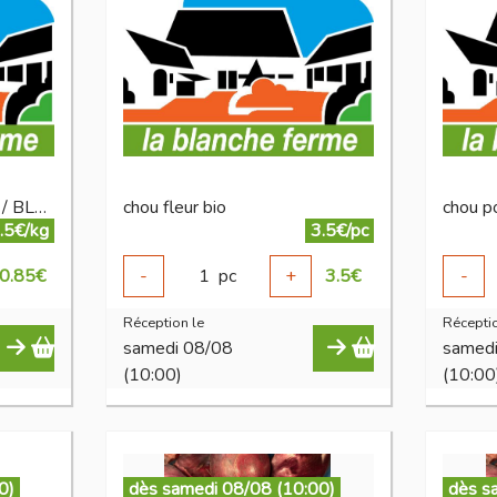
champignon CHATAIGNE / BLANC BIO
chou fleur bio
chou p
.5€/kg
3.5€/pc
0.85
€
-
1
pc
+
3.5
€
-
Réception le
Réceptio
samedi 08/08
samed
(10:00)
(10:00
0)
dès samedi 08/08 (10:00)
dès s