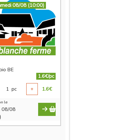
amedi 08/08 (10:00)
 bio BE
1.6€/pc
1
pc
+
1.6
€
n le
i 08/08
)