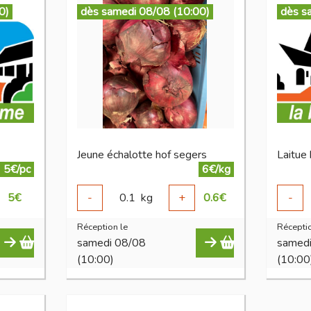
0)
dès samedi 08/08 (10:00)
dès s
Jeune échalotte hof segers
Laitue
5€/pc
6€/kg
5
€
-
0.1
kg
+
0.6
€
-
Réception le
Réceptio
samedi 08/08
samed
(10:00)
(10:00