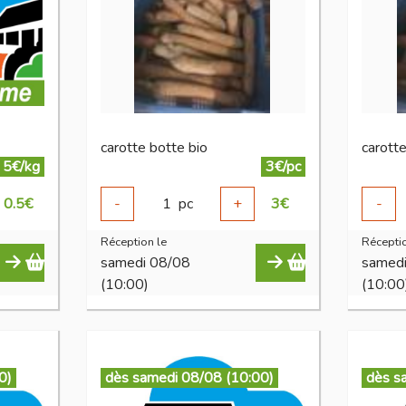
carotte botte bio
carotte
5€/kg
3€/pc
0.5
€
-
1
pc
+
3
€
-
Réception le
Réceptio
samedi 08/08
samed
(10:00)
(10:00
0)
dès samedi 08/08 (10:00)
dès s