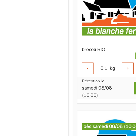
brocoli BIO
-
0.1
kg
+
Réception le
samedi 08/08
(10:00)
dès samedi 08/08 (10:0