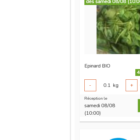
dès samedi 08/08 (10:0
Epinard BIO
4
-
0.1
kg
+
Réception le
samedi 08/08
(10:00)