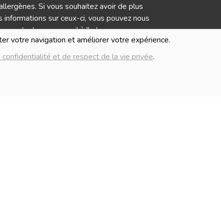
allergènes. Si vous souhaitez avoir de plus
 informations sur ceux-ci, vous pouvez nous
contacter par e-mail à l'adresse
iter votre navigation et améliorer votre expérience.
info@lablancheferme.be
 confidentialité et de respect de la vie privée
.
IMAGES
Numé
mages présentées pour illuster les produits
G
nte sur ce site ne sont pas contractuelles.
Politique de c