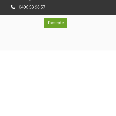
0496 53 98 57
info@lablancheferme.be
J'accepte
Rue de la Loge 26, 7866 Lessines
ro d'entreprise : BE 0740.515.321
érante : Isabelle Vangrootenbrul
onfidentialité et de respect de la vie privée