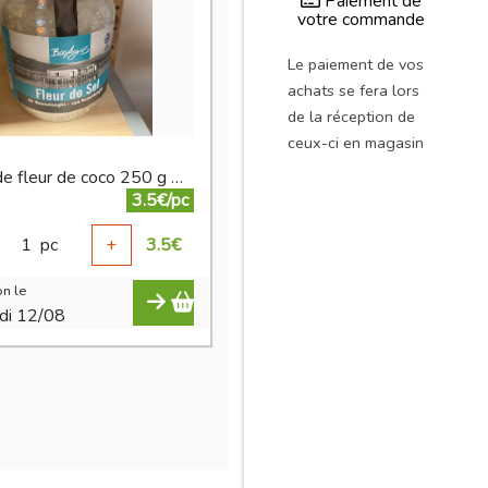
Paiement de
votre commande
Le paiement de vos
achats se fera lors
de la réception de
ceux-ci en magasin
Sucre de fleur de coco 250 g BIO
3.5€/pc
1
pc
+
3.5
€
n le
di 12/08