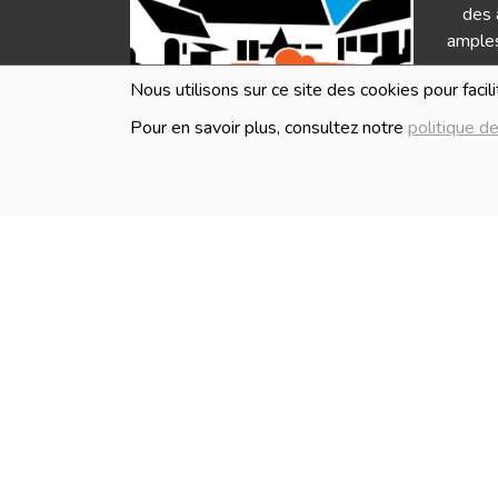
des 
amples
Nous utilisons sur ce site des cookies pour facil
Pour en savoir plus, consultez notre
politique de
HEURES D'OUVERTURE
Les i
en ve
Lundi
Fermé
Mardi
Fermé
Mercredi
10:00 - 18:30
Jeudi
10:00 - 18:30
Vendredi
10:00 - 18:30
Samedi
10:00 - 18:30
Dimanche
Fermé