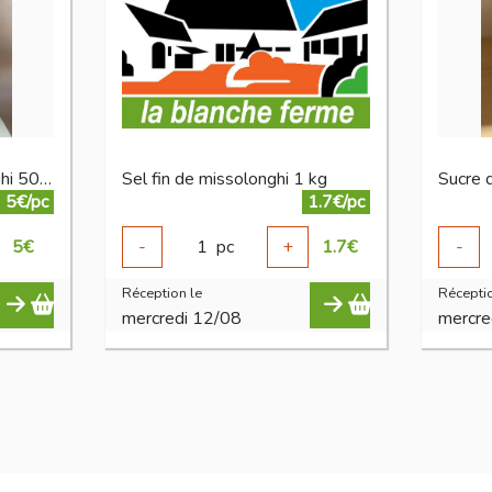
Fleur de sel de missolonghi 500 g
Sel fin de missolonghi 1 kg
5€/pc
1.7€/pc
5
€
-
1
pc
+
1.7
€
-
Réception le
Réceptio
mercredi 12/08
mercre