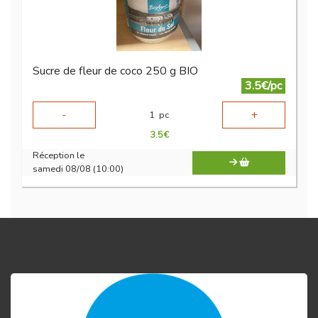
Sucre de fleur de coco 250 g BIO
3.5€/pc
-
+
1
pc
3.5
€
Réception le
samedi 08/08 (10:00)