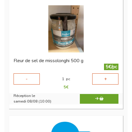
Fleur de sel de missolonghi 500 g
5€/pc
-
+
1
pc
5
€
Réception le
samedi 08/08 (10:00)