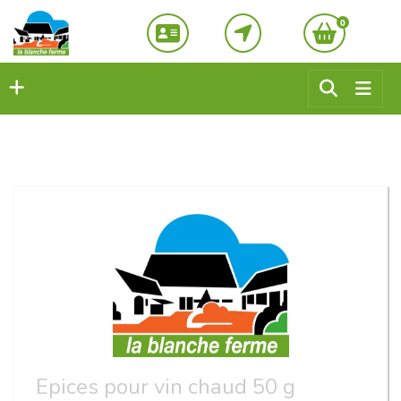
0
Epices pour vin chaud 50 g