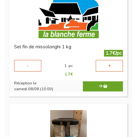
Sel fin de missolonghi 1 kg
1.7€/pc
-
+
1
pc
1.7
€
Réception le
samedi 08/08 (10:00)