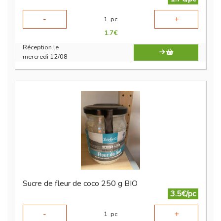
-
+
1
pc
1.7
€
Réception le
mercredi 12/08
Sucre de fleur de coco 250 g BIO
3.5€/pc
-
+
1
pc