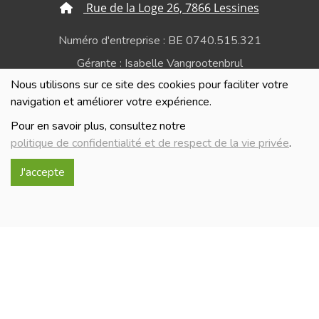
Rue de la Loge 26, 7866 Lessines
Numéro d'entreprise : BE 0740.515.321
Gérante : Isabelle Vangrootenbrul
Nous utilisons sur ce site des cookies pour faciliter votre
Politique de confidentialité et de respect de la vie
navigation et améliorer votre expérience.
privée
Pour en savoir plus, consultez notre
politique de confidentialité et de respect de la vie privée
.
J'accepte
Réalisé avec
par
MonSiteAMoi