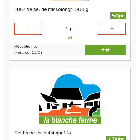
Fleur de sel de missolonghi 500 g
5€/pc
-
+
1
pc
5
€
Réception le
mercredi 12/08
Sel fin de missolonghi 1 kg
1.7€/pc