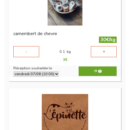
camembert de chevre
30€/kg
-
+
0.1
kg
3
€
Réception souhaitée le