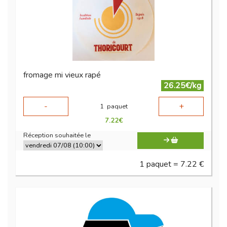
fromage mi vieux rapé
26.25€/kg
-
+
1
paquet
7.22
€
Réception souhaitée le
1 paquet = 7.22 €