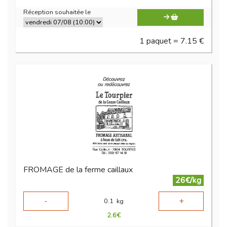
Réception souhaitée le
1 paquet = 7.15 €
FROMAGE de la ferme caillaux
26€/kg
-
+
0.1
kg
2.6
€