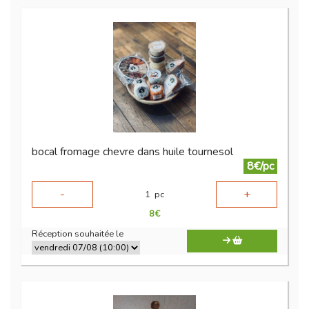
bocal fromage chevre dans huile tournesol
8€/pc
-
+
1
pc
8
€
Réception souhaitée le