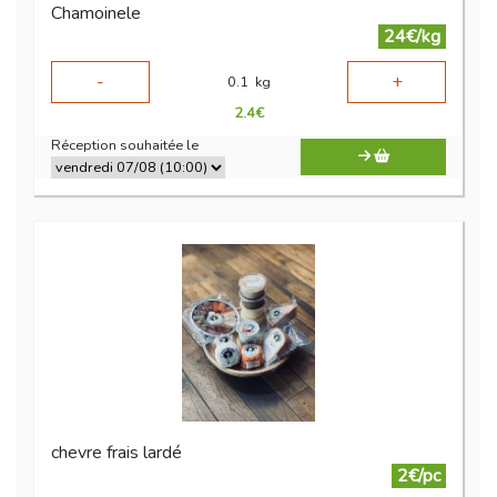
Chamoinele
24€/kg
-
+
0.1
kg
2.4
€
Réception souhaitée le
chevre frais lardé
2€/pc