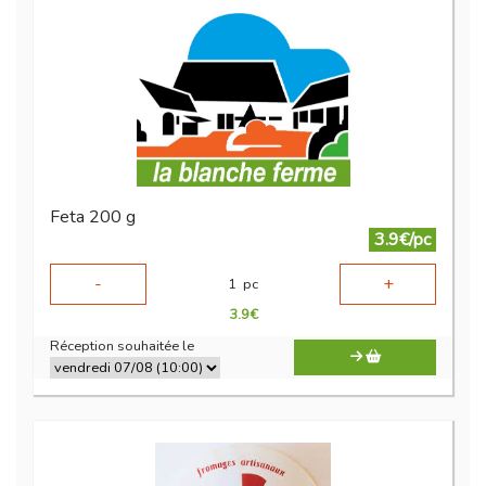
Feta 200 g
3.9€/pc
-
+
1
pc
3.9
€
Réception souhaitée le