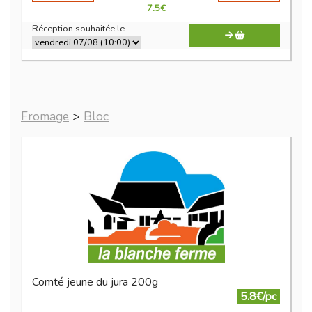
7.5
€
Réception souhaitée le
Fromage
>
Bloc
Comté jeune du jura 200g
5.8€/pc