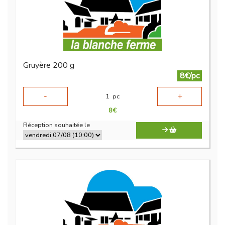
Gruyère 200 g
8€/pc
-
+
1
pc
8
€
Réception souhaitée le