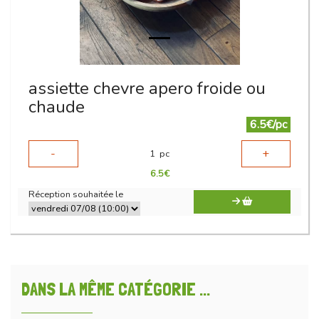
assiette chevre apero froide ou
chaude
6.5€/pc
-
+
1
pc
6.5
€
Réception souhaitée le
DANS LA MÊME CATÉGORIE ...