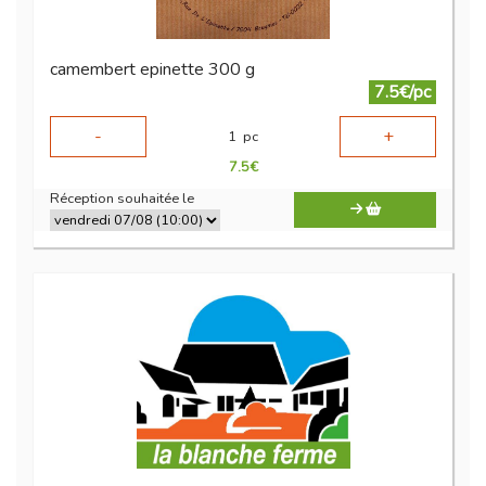
camembert epinette 300 g
7.5€/pc
-
+
1
pc
7.5
€
Réception souhaitée le