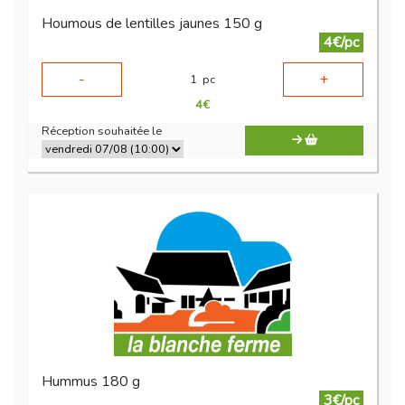
Houmous de lentilles jaunes 150 g
4€/pc
-
+
1
pc
4
€
Réception souhaitée le
Hummus 180 g
3€/pc