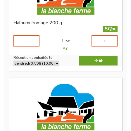
Haloumi fromage 200 g
5€/pc
-
+
1
pc
5
€
Réception souhaitée le