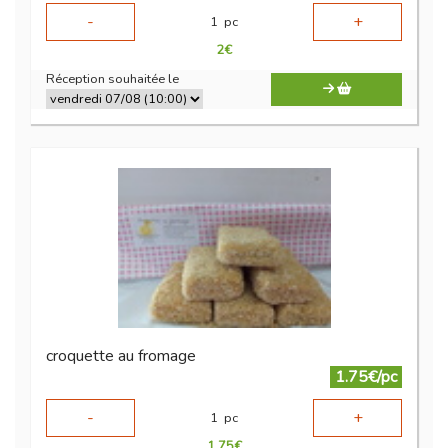
-
+
1
pc
2
€
Réception souhaitée le
croquette au fromage
1.75€/pc
-
+
1
pc
1.75
€