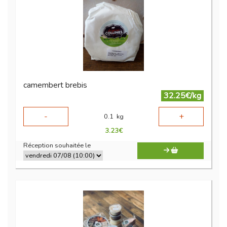
camembert brebis
32.25€/kg
-
+
0.1
kg
3.23
€
Réception souhaitée le