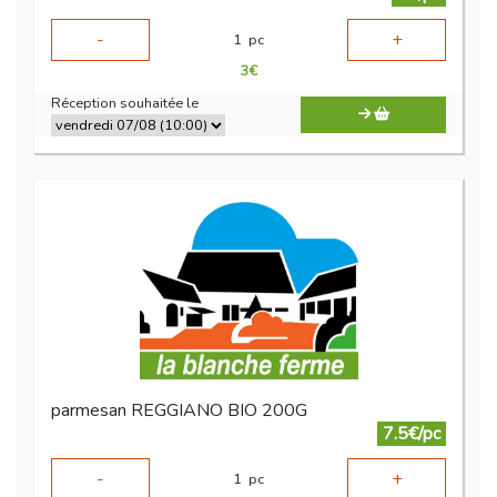
-
+
1
pc
3
€
Réception souhaitée le
parmesan REGGIANO BIO 200G
7.5€/pc
-
+
1
pc