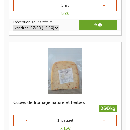
-
+
1
pc
5.8
€
Réception souhaitée le
Cubes de fromage nature et herbes
26€/kg
-
+
1
paquet
7.15
€