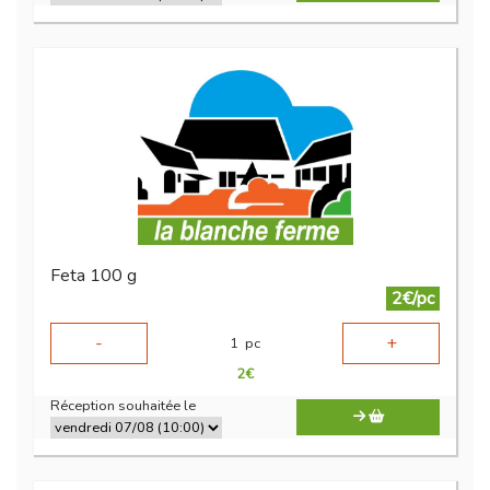
Feta 100 g
2€/pc
-
+
1
pc
2
€
Réception souhaitée le