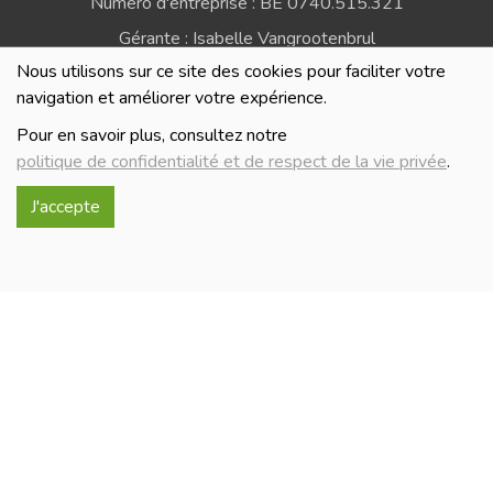
Numéro d'entreprise : BE 0740.515.321
Gérante : Isabelle Vangrootenbrul
Nous utilisons sur ce site des cookies pour faciliter votre
Politique de confidentialité et de respect de la vie
navigation et améliorer votre expérience.
privée
Pour en savoir plus, consultez notre
politique de confidentialité et de respect de la vie privée
.
J'accepte
Réalisé avec
par
MonSiteAMoi