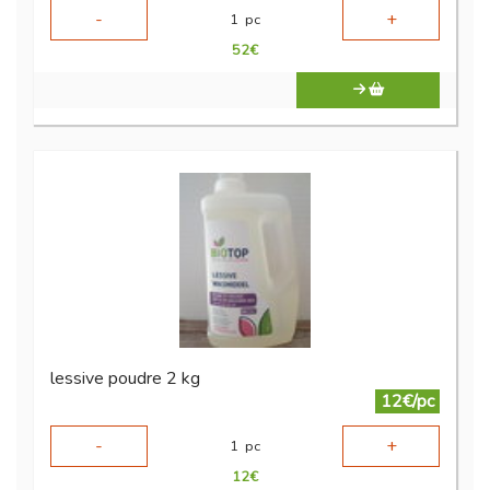
-
+
1
pc
52
€
lessive poudre 2 kg
12€/pc
-
+
1
pc
12
€