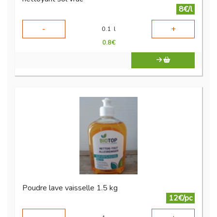
8€/l
-
+
0.1
l
0.8
€
Poudre lave vaisselle 1.5 kg
12€/pc