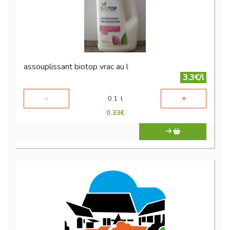
assouplissant biotop vrac au l
3.3€/l
-
+
0.1
l
0.33
€