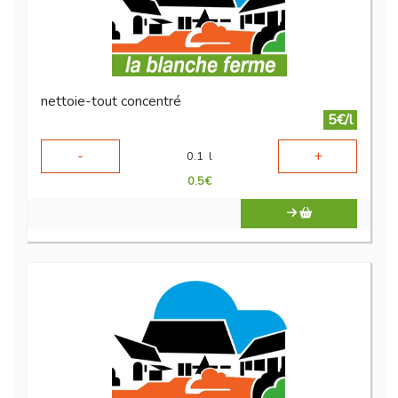
nettoie-tout concentré
5€/l
-
+
0.1
l
0.5
€