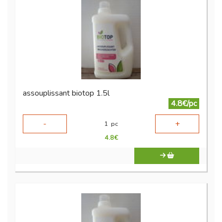
assouplissant biotop 1.5l
4.8€/pc
-
+
1
pc
4.8
€