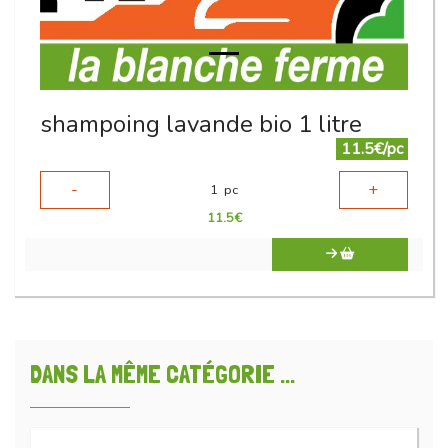
shampoing lavande bio 1 litre
11.5€/pc
-
+
1
pc
11.5
€
DANS LA MÊME CATÉGORIE ...