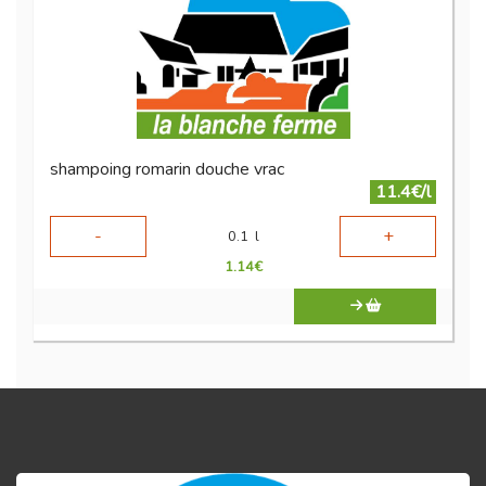
shampoing romarin douche vrac
11.4€/l
-
+
0.1
l
1.14
€