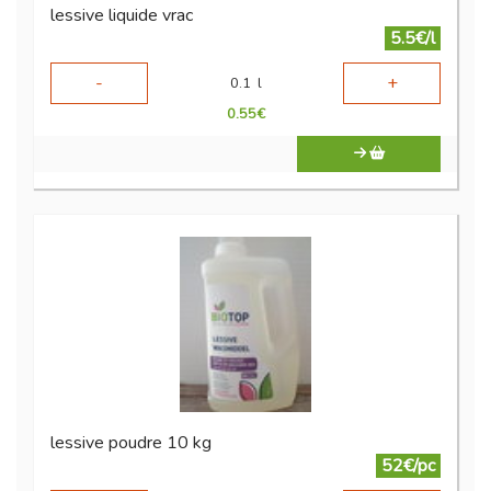
lessive liquide vrac
5.5€/l
-
+
0.1
l
0.55
€
lessive poudre 10 kg
52€/pc