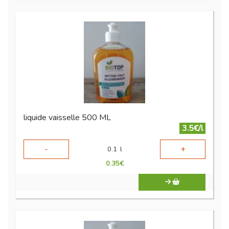
liquide vaisselle 500 ML
3.5€/l
-
+
0.1
l
0.35
€