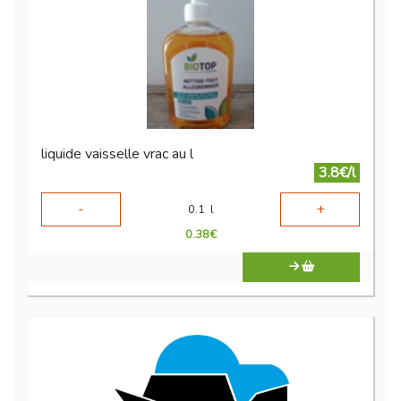
liquide vaisselle vrac au l
3.8€/l
-
+
0.1
l
0.38
€