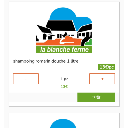
shampoing romarin douche 1 litre
13€/pc
-
+
1
pc
13
€