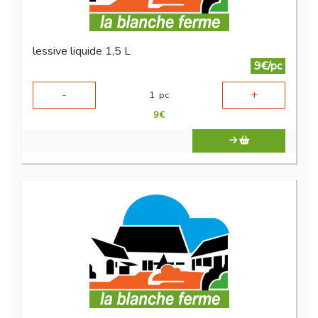
lessive liquide 1,5 L
9€/pc
-
+
1
pc
9
€