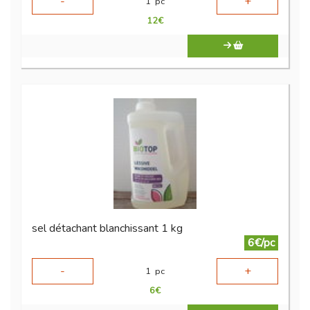
-
+
1
pc
12
€
sel détachant blanchissant 1 kg
6€/pc
-
+
1
pc
6
€