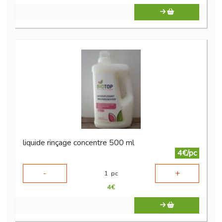
liquide rinçage concentre 500 ml
4€/pc
-
+
1
pc
4
€