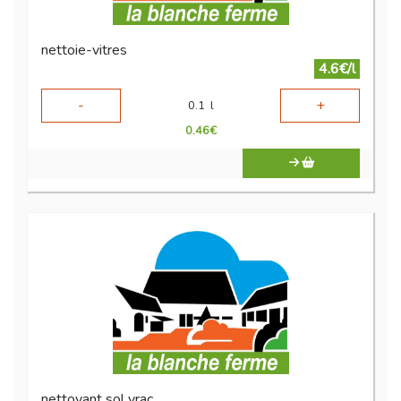
nettoie-vitres
4.6€/l
-
+
0.1
l
0.46
€
nettoyant sol vrac