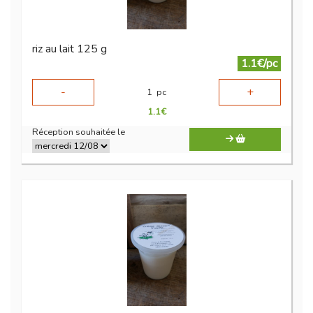
riz au lait 125 g
1.1€/pc
-
+
1
pc
1.1
€
Réception souhaitée le