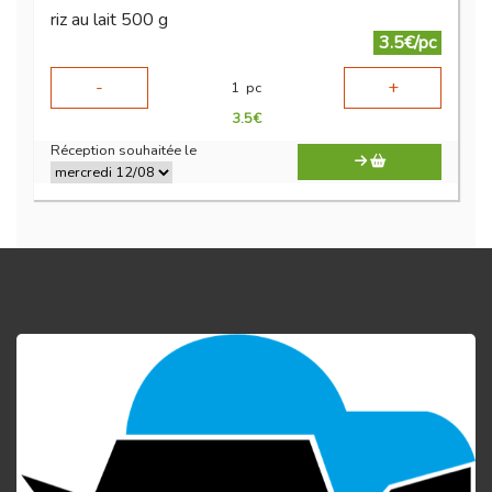
riz au lait 500 g
3.5€/pc
-
+
1
pc
3.5
€
Réception souhaitée le