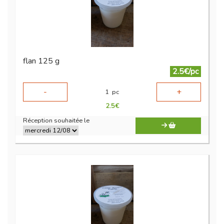
flan 125 g
2.5€/pc
-
+
1
pc
2.5
€
Réception souhaitée le