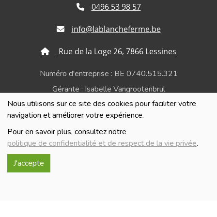
0496 53 98 57
info@lablancheferme.be
Rue de la Loge 26, 7866 Lessines
Numéro d'entreprise : BE 0740.515.321
Gérante : Isabelle Vangrootenbrul
Nous utilisons sur ce site des cookies pour faciliter votre
Politique de confidentialité et de respect de la vie
navigation et améliorer votre expérience.
privée
Pour en savoir plus, consultez notre
politique de confidentialité et de respect de la vie privée
.
J'accepte
Réalisé avec
par
MonSiteAMoi