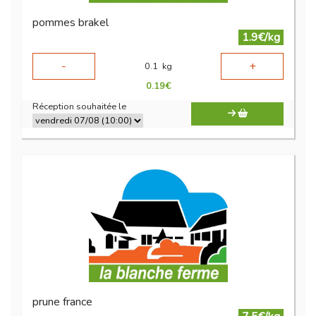
pommes brakel
1.9€/kg
-
+
0.1
kg
0.19
€
Réception souhaitée le
prune france