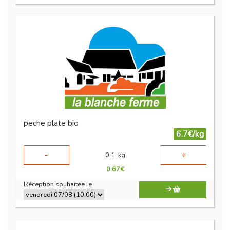
peche plate bio
6.7€/kg
-
+
0.1
kg
0.67
€
Réception souhaitée le