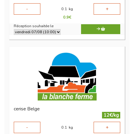
-
+
0.1
kg
0.9
€
Réception souhaitée le
cerise Belge
12€/kg
-
+
0.1
kg