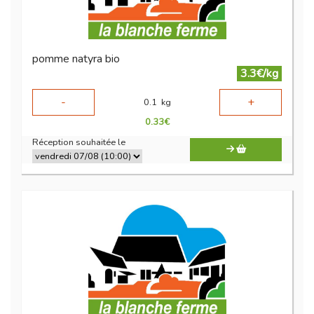
pomme natyra bio
3.3€/kg
-
+
0.1
kg
0.33
€
Réception souhaitée le