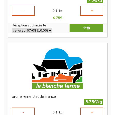
7.5€/kg
-
+
0.1
kg
0.75
€
Réception souhaitée le
prune reine claude france
8.75€/kg
-
+
0.1
kg