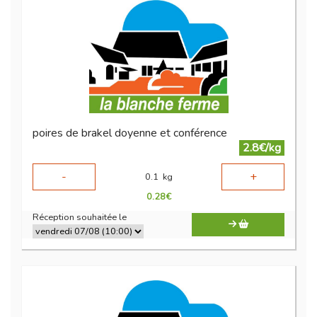
poires de brakel doyenne et conférence
2.8€/kg
-
+
0.1
kg
0.28
€
Réception souhaitée le