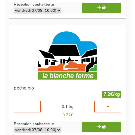
Réception souhaitée le
peche bio
7.2€/kg
-
+
0.1
kg
0.72
€
Réception souhaitée le