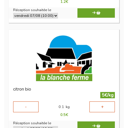
1.2
€
Réception souhaitée le
citron bio
5€/kg
-
+
0.1
kg
0.5
€
Réception souhaitée le