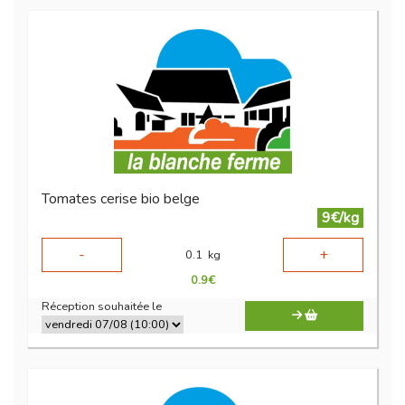
Tomates cerise bio belge
9€/kg
-
+
0.1
kg
0.9
€
Réception souhaitée le