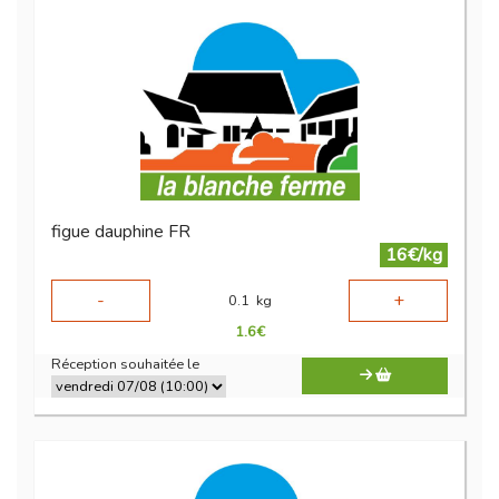
figue dauphine FR
16€/kg
-
+
0.1
kg
1.6
€
Réception souhaitée le