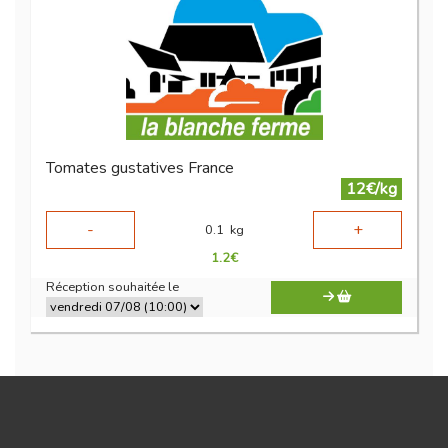
Tomates gustatives France
12€/kg
-
+
0.1
kg
1.2
€
Réception souhaitée le