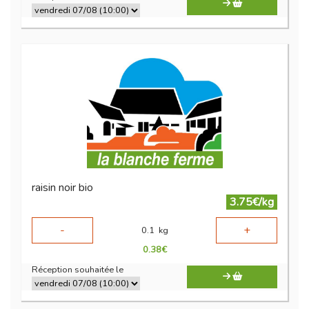
raisin noir bio
3.75€/kg
-
+
0.1
kg
0.38
€
Réception souhaitée le