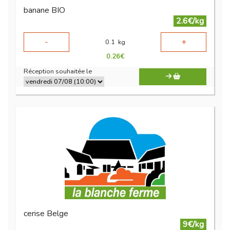
banane BIO
2.6€/kg
-
+
0.1
kg
0.26
€
Réception souhaitée le
cerise Belge
9€/kg