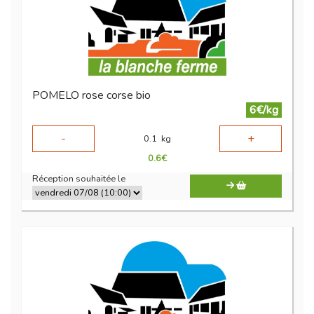
POMELO rose corse bio
6€/kg
-
+
0.1
kg
0.6
€
Réception souhaitée le