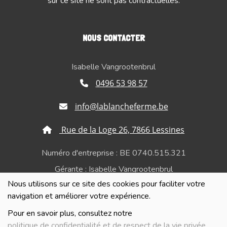
sur ce site ne sont pas contractuelles.
NOUS CONTACTER
Isabelle Vangrootenbrul
0496 53 98 57
info@lablancheferme.be
Rue de la Loge 26, 7866 Lessines
Numéro d'entreprise : BE 0740.515.321
Gérante : Isabelle Vangrootenbrul
Nous utilisons sur ce site des cookies pour faciliter votre
Politique de confidentialité et de respect de la vie
navigation et améliorer votre expérience.
privée
Pour en savoir plus, consultez notre
politique de confidentialité et de respect de la vie privée
.