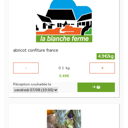
abricot confiture france
4.9€/kg
-
+
0.1
kg
0.49
€
Réception souhaitée le