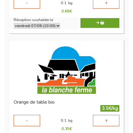
-
+
0.1
kg
0.68
€
Réception souhaitée le
Orange de table bio
3.5€/kg
-
+
0.1
kg
0.35
€