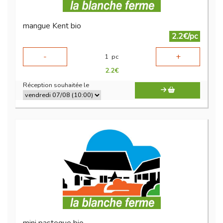
mangue Kent bio
2.2€/pc
-
+
1
pc
2.2
€
Réception souhaitée le