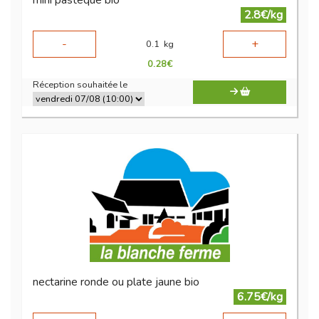
mini pasteque bio
2.8€/kg
-
+
0.1
kg
0.28
€
Réception souhaitée le
nectarine ronde ou plate jaune bio
6.75€/kg