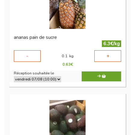
ananas pain de sucre
6.3€/kg
-
+
0.1
kg
0.63
€
Réception souhaitée le