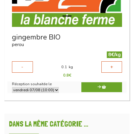
gingembre BIO
perou
8€/kg
-
+
0.1
kg
0.8
€
Réception souhaitée le
DANS LA MÊME CATÉGORIE ...