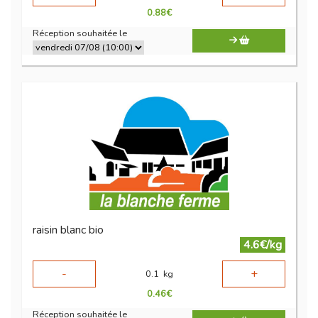
0.88
€
Réception souhaitée le
raisin blanc bio
4.6€/kg
-
+
0.1
kg
0.46
€
Réception souhaitée le