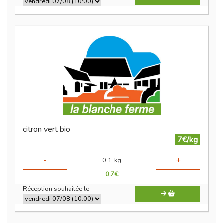
citron vert bio
7€/kg
-
+
0.1
kg
0.7
€
Réception souhaitée le