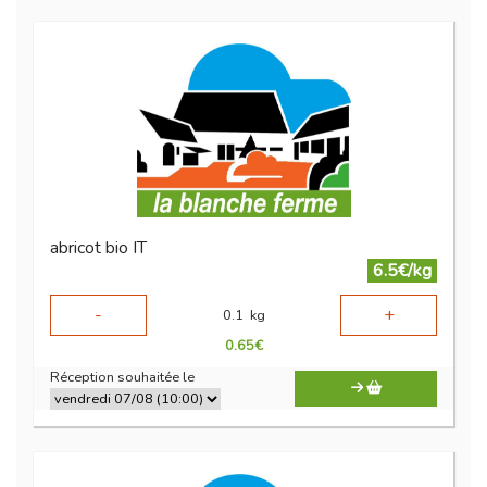
abricot bio IT
6.5€/kg
-
+
0.1
kg
0.65
€
Réception souhaitée le