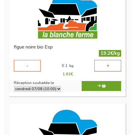
figue noire bio Esp
19.2€/kg
-
+
0.1
kg
1.92
€
Réception souhaitée le