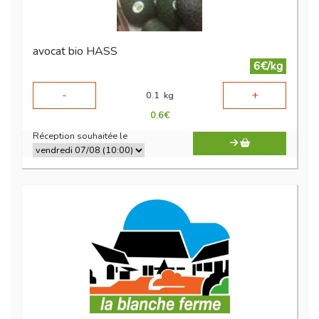
avocat bio HASS
6€/kg
-
+
0.1
kg
0.6
€
Réception souhaitée le