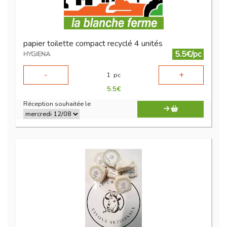
papier toilette compact recyclé 4 unités
5.5€/pc
HYGIENA
-
+
1
pc
5.5
€
Réception souhaitée le