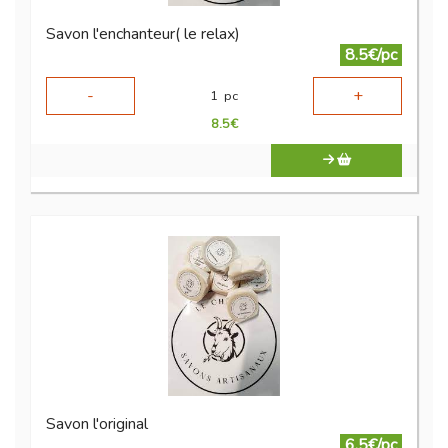
Savon l'enchanteur( le relax)
8.5€/pc
-
+
1
pc
8.5
€
Savon l'original
6.5€/pc