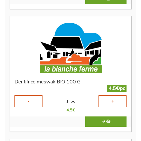
Dentifrice meswak BIO 100 G
4.5€/pc
-
+
1
pc
4.5
€