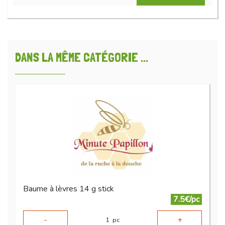
DANS LA MÊME CATÉGORIE ...
Baume à lèvres 14 g stick
7.5€/pc
-
+
1
pc