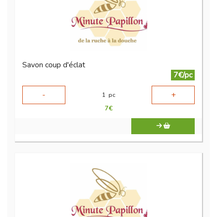
Savon coup d'éclat
7€/pc
-
+
1
pc
7
€