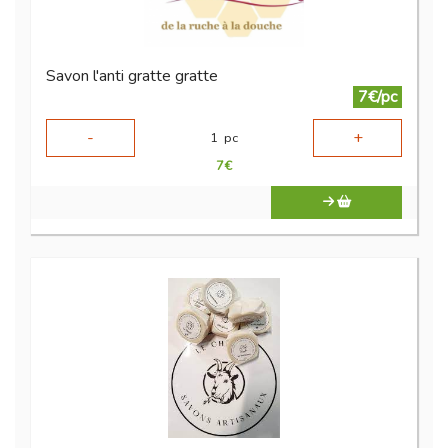
Savon l'anti gratte gratte
7€/pc
-
+
1
pc
7
€