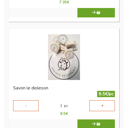
7.35
€
Savon le dioleson
8.5€/pc
-
+
1
pc
8.5
€