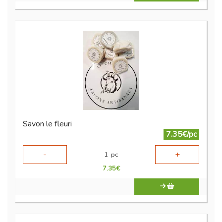
Savon le fleuri
7.35€/pc
-
+
1
pc
7.35
€