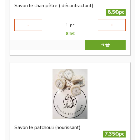
Savon le champêtre ( décontractant)
8.5€/pc
-
+
1
pc
8.5
€
Savon le patchouli (nourissant)
7.35€/pc