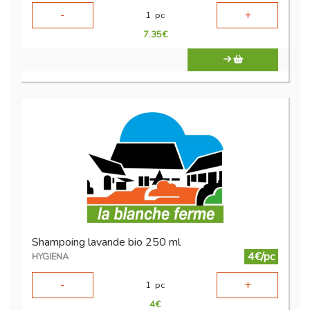
-
+
1
pc
7.35
€
Shampoing lavande bio 250 ml
4€/pc
HYGIENA
-
+
1
pc
4
€