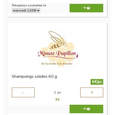
Réception souhaitée le
Shampoings solides 60 g
6€/pc
-
+
1
pc
6
€