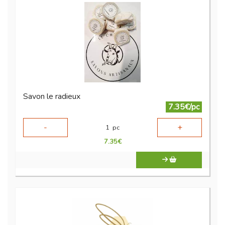
Savon le radieux
7.35€/pc
-
+
1
pc
7.35
€