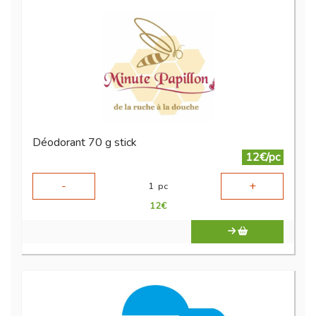
Déodorant 70 g stick
12€/pc
-
+
1
pc
12
€