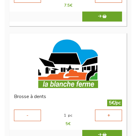
7.5
€
Brosse à dents
5€/pc
-
+
1
pc
5
€