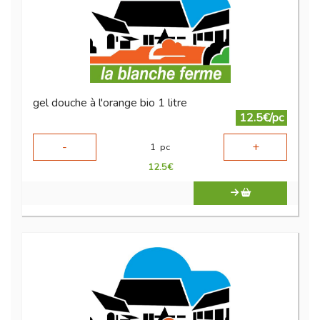
gel douche à l'orange bio 1 litre
12.5€/pc
-
+
1
pc
12.5
€