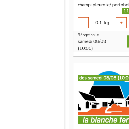
champi pleurote/ portobe
11
-
0.1
kg
+
Réception le
samedi 08/08
(10:00)
dès samedi 08/08 (10:0