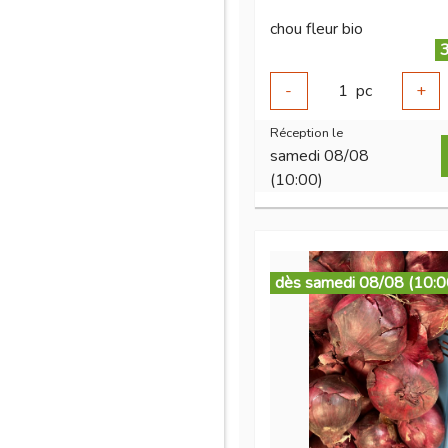
chou fleur bio
3
-
1
pc
+
Réception le
samedi 08/08
(10:00)
dès samedi 08/08 (10:0