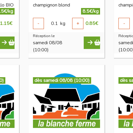
llo BIO
champignon blond
.5€/kg
8.5€/kg
1.15
€
-
0.1
kg
+
0.85
€
-
Réception le
Réceptio
samedi 08/08
samed
(10:00)
(10:00
0)
dès samedi 08/08 (10:00)
dès s