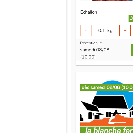
Echalion
3
-
0.1
kg
+
Réception le
samedi 08/08
(10:00)
dès samedi 08/08 (10:0