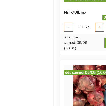
FENOUIL bio
3
-
0.1
kg
+
Réception le
samedi 08/08
(10:00)
dès samedi 08/08 (10:0