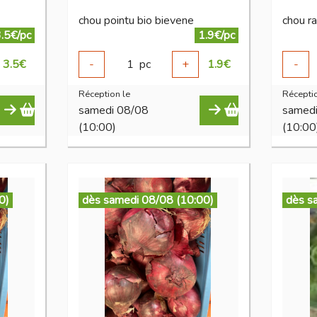
chou pointu bio bievene
chou r
.5€/pc
1.9€/pc
3.5
€
-
1
pc
+
1.9
€
-
Réception le
Réceptio
samedi 08/08
samed
(10:00)
(10:00
0)
dès samedi 08/08 (10:00)
dès s