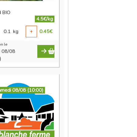
d BIO
4.5€/kg
0.1
kg
+
0.45
€
n le
i 08/08
)
amedi 08/08 (10:00)