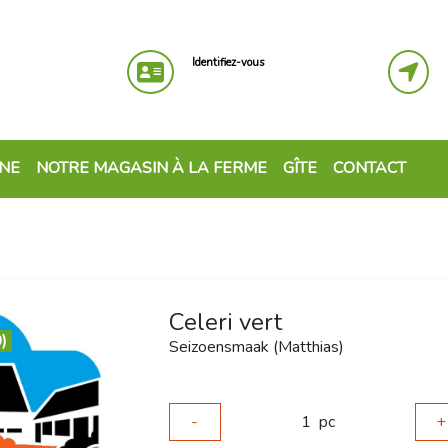
Identifiez-vous
GNE
NOTRE MAGASIN À LA FERME
GÎTE
CONTACT
Celeri vert
)
Seizoensmaak (Matthias)
-
1
pc
+