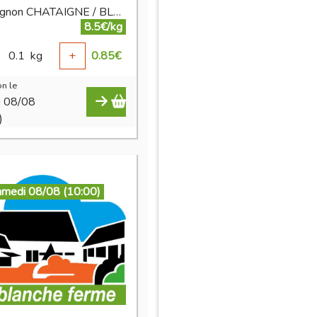
champignon CHATAIGNE / BLANC BIO
8.5€/kg
0.1
kg
+
0.85
€
n le
i 08/08
)
amedi 08/08 (10:00)