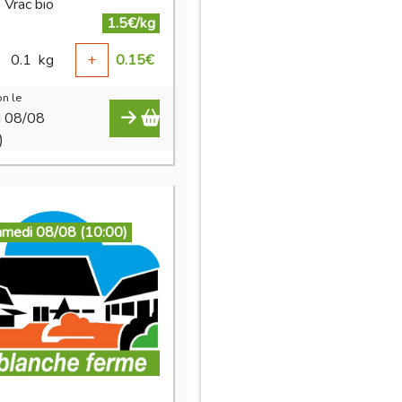
 Vrac bio
1.5€/kg
0.1
kg
+
0.15
€
n le
i 08/08
)
amedi 08/08 (10:00)