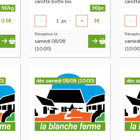
carotte botte bio
carotte
5€/kg
3€/pc
0.5
€
-
1
pc
+
3
€
-
Réception le
Réceptio
samedi 08/08
samed
(10:00)
(10:00
0)
dès samedi 08/08 (10:00)
dès s