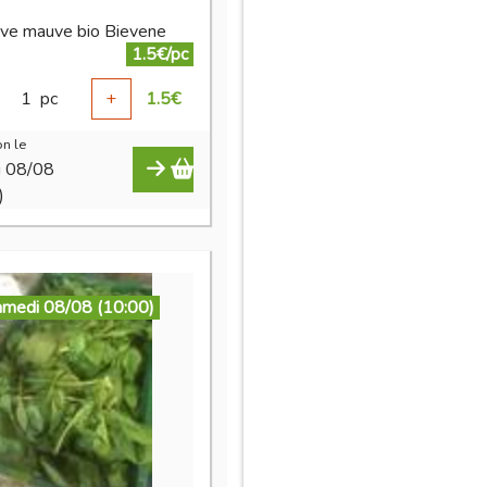
ave mauve bio Bievene
1.5€/pc
1
pc
+
1.5
€
n le
i 08/08
)
amedi 08/08 (10:00)