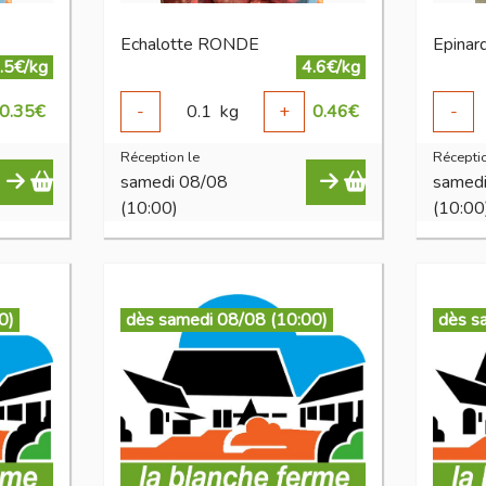
Echalotte RONDE
Epinar
.5€/kg
4.6€/kg
0.35
€
-
0.1
kg
+
0.46
€
-
Réception le
Réceptio
samedi 08/08
samed
(10:00)
(10:00
0)
dès samedi 08/08 (10:00)
dès s