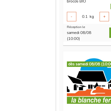
brocoli BIO
-
0.1
kg
+
Réception le
samedi 08/08
(10:00)
dès samedi 08/08 (10:0