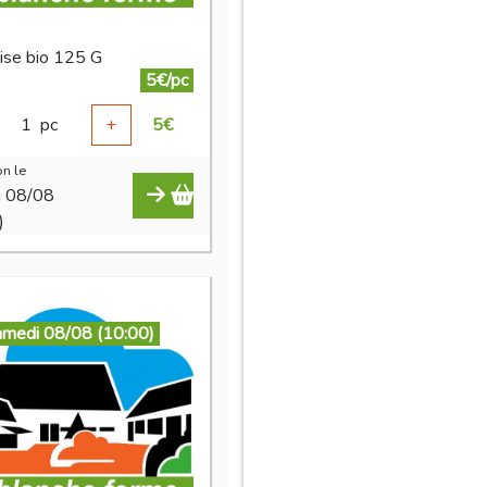
ise bio 125 G
5€/pc
1
pc
+
5
€
n le
i 08/08
)
amedi 08/08 (10:00)