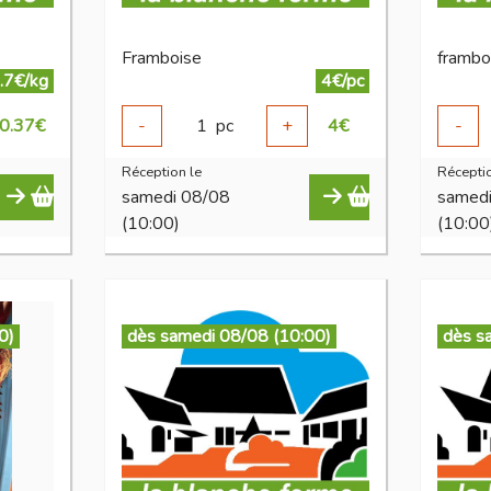
Framboise
frambo
.7€/kg
4€/pc
0.37
€
-
1
pc
+
4
€
-
Réception le
Réceptio
samedi 08/08
samed
(10:00)
(10:00
0)
dès samedi 08/08 (10:00)
dès s