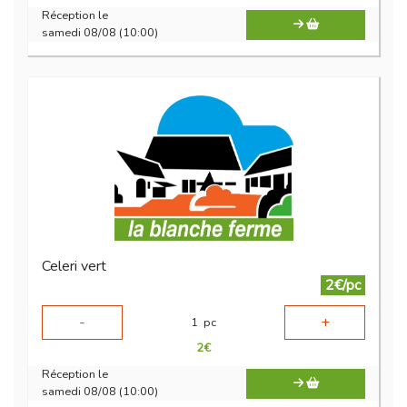
Réception le
samedi 08/08 (10:00)
Celeri vert
2€/pc
-
+
1
pc
2
€
Réception le
samedi 08/08 (10:00)