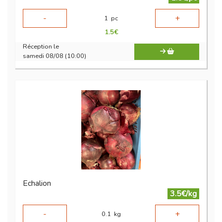
-
+
1
pc
1.5
€
Réception le
samedi 08/08 (10:00)
Echalion
3.5€/kg
-
+
0.1
kg