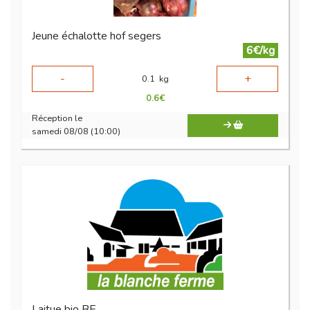
Jeune échalotte hof segers
6€/kg
-
+
0.1
kg
0.6
€
Réception le
samedi 08/08 (10:00)
Laitue bio BE