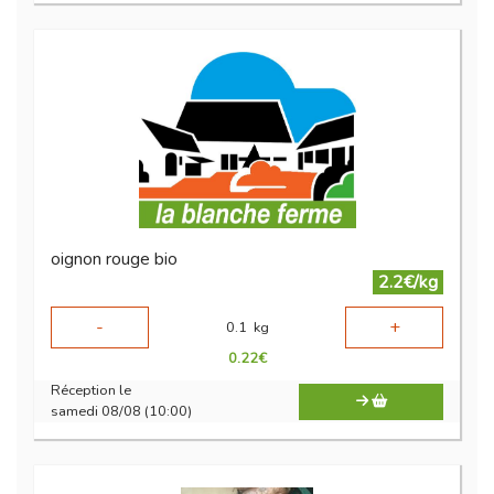
oignon rouge bio
2.2€/kg
-
+
0.1
kg
0.22
€
Réception le
samedi 08/08 (10:00)