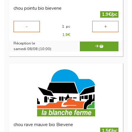
chou pointu bio bievene
1.9€/pc
-
+
1
pc
1.9
€
Réception le
samedi 08/08 (10:00)
chou rave mauve bio Bievene
1.5€/pc