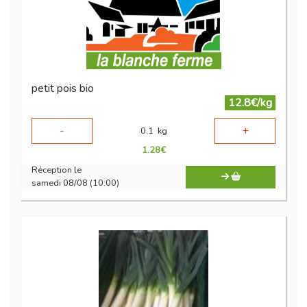
petit pois bio
12.8€/kg
-
+
0.1
kg
1.28
€
Réception le
samedi 08/08 (10:00)