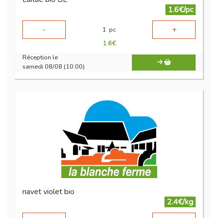
1.6€/pc
-
+
1
pc
1.6
€
Réception le
samedi 08/08 (10:00)
navet violet bio
2.4€/kg