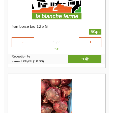
framboise bio 125 G
5€/pc
-
+
1
pc
5
€
Réception le
samedi 08/08 (10:00)