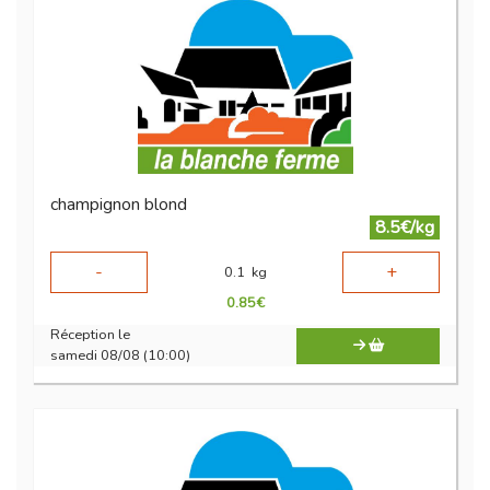
champignon blond
8.5€/kg
-
+
0.1
kg
0.85
€
Réception le
samedi 08/08 (10:00)