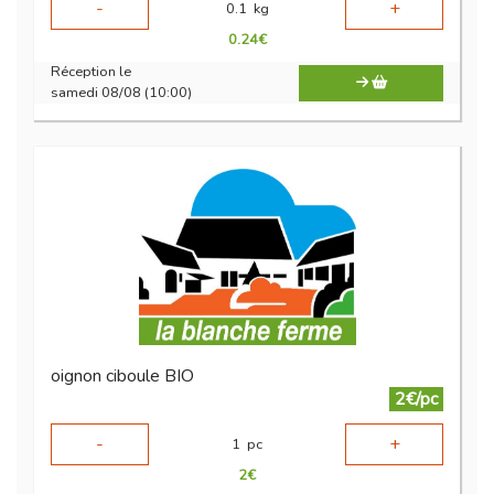
-
+
0.1
kg
0.24
€
Réception le
samedi 08/08 (10:00)
oignon ciboule BIO
2€/pc
-
+
1
pc
2
€