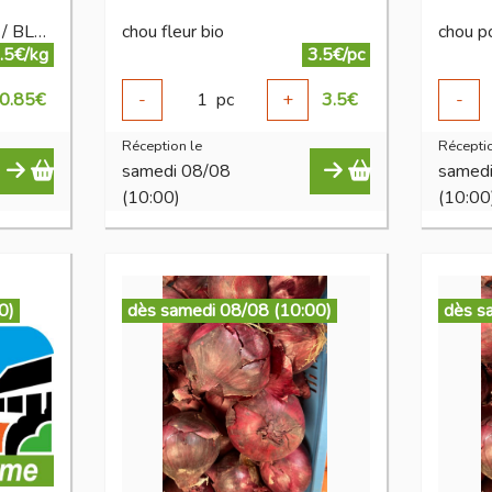
champignon CHATAIGNE / BLANC BIO
chou fleur bio
chou p
.5€/kg
3.5€/pc
0.85
€
-
1
pc
+
3.5
€
-
Réception le
Réceptio
samedi 08/08
samed
(10:00)
(10:00
0)
dès samedi 08/08 (10:00)
dès s