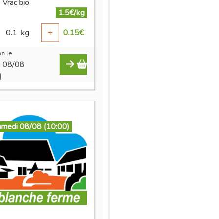
 Vrac bio
1.5€/kg
0.1
kg
+
0.15
€
n le
i 08/08
)
amedi 08/08 (10:00)