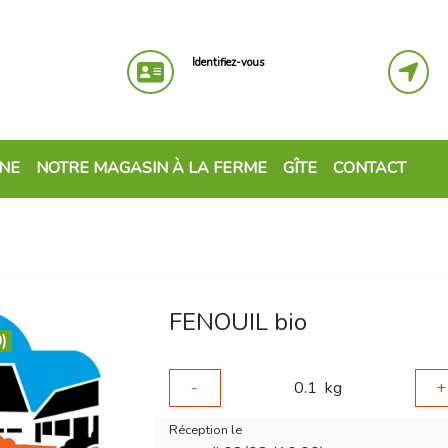
Identifiez-vous
GNE
NOTRE MAGASIN À LA FERME
GÎTE
CONTACT
FENOUIL bio
)
-
0.1
kg
+
Réception le