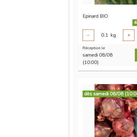
Epinard BIO
4
-
0.1
kg
+
Réception le
samedi 08/08
(10:00)
dès samedi 08/08 (10:0