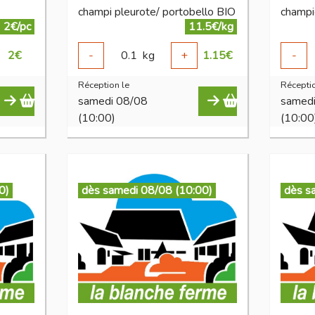
champi pleurote/ portobello BIO
champi
2€/pc
11.5€/kg
2
€
-
0.1
kg
+
1.15
€
-
Réception le
Réceptio
samedi 08/08
samed
(10:00)
(10:00
0)
dès samedi 08/08 (10:00)
dès s