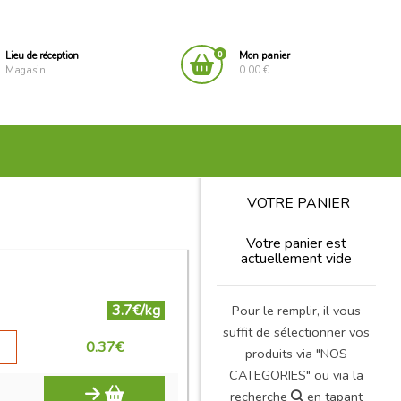
0
Lieu de réception
Mon panier
Magasin
0.00 €
VOTRE PANIER
Votre panier est
actuellement vide
3.7€/kg
Pour le remplir, il vous
suffit de sélectionner vos
0.37
€
produits via "NOS
CATEGORIES" ou via la
recherche
en tapant