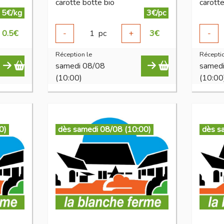
carotte botte bio
carotte
5€/kg
3€/pc
0.5
€
-
1
pc
+
3
€
-
Réception le
Réceptio
samedi 08/08
samed
(10:00)
(10:00
0)
dès samedi 08/08 (10:00)
dès s