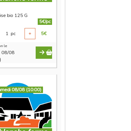
ise bio 125 G
5€/pc
1
pc
+
5
€
n le
i 08/08
)
amedi 08/08 (10:00)