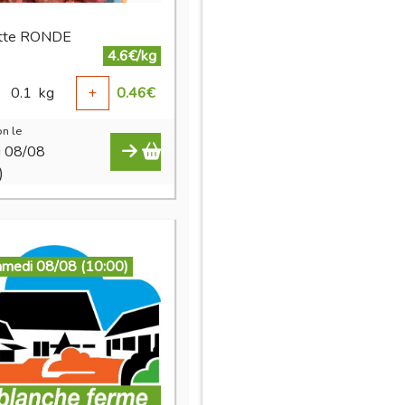
otte RONDE
4.6€/kg
0.1
kg
+
0.46
€
n le
i 08/08
)
amedi 08/08 (10:00)