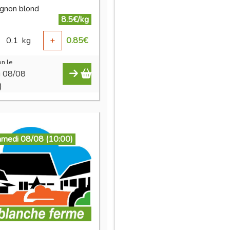
gnon blond
8.5€/kg
0.1
kg
+
0.85
€
n le
i 08/08
)
amedi 08/08 (10:00)