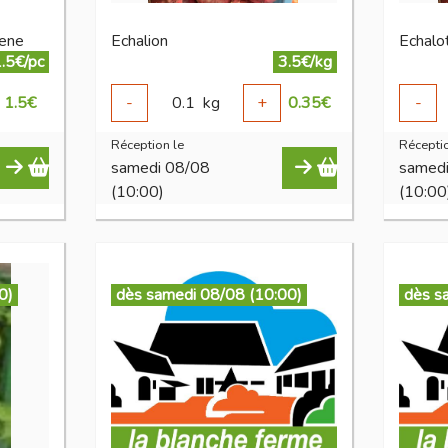
vene
Echalion
Echal
.5€/pc
3.5€/kg
1.5
€
-
0.1
kg
+
0.35
€
-
Réception le
Réceptio
samedi 08/08
samed
(10:00)
(10:00
0)
dès samedi 08/08 (10:00)
dès s