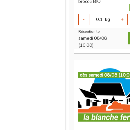
brocoli BIO
-
0.1
kg
+
Réception le
samedi 08/08
(10:00)
dès samedi 08/08 (10:0