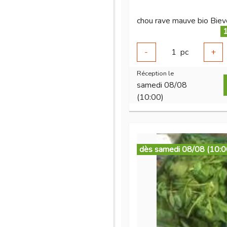
chou rave mauve bio Bie
1
-
1
pc
+
Réception le
samedi 08/08
(10:00)
dès samedi 08/08 (10:0