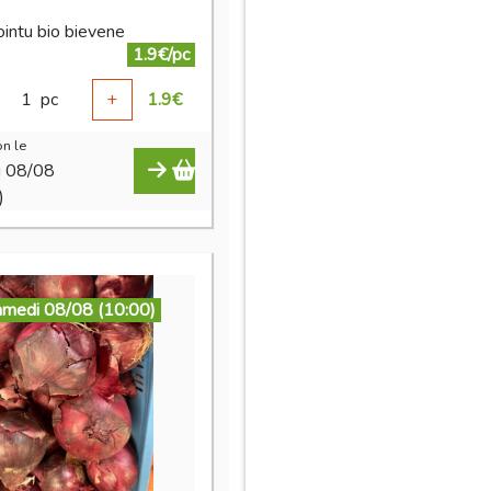
ointu bio bievene
1.9€/pc
1
pc
+
1.9
€
n le
i 08/08
)
amedi 08/08 (10:00)