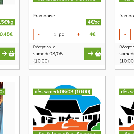
Framboise
frambo
.5€/kg
4€/pc
0.45
€
-
1
pc
+
4
€
-
Réception le
Réceptio
samedi 08/08
samed
(10:00)
(10:00
0)
dès samedi 08/08 (10:00)
dès s