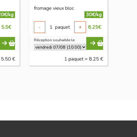
fromage vieux bloc
20€/kg
30€/kg
5.5
€
-
1
paquet
+
8.25
€
Réception souhaitée le
 5.50 €
1 paquet = 8.25 €