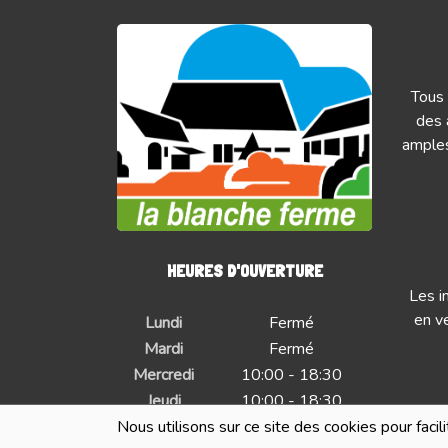
Tous 
des 
amples
HEURES D'OUVERTURE
Les i
en ve
Lundi
Fermé
Mardi
Fermé
Mercredi
10:00 - 18:30
Jeudi
10:00 - 18:30
Vendredi
10:00 - 18:30
Nous utilisons sur ce site des cookies pour facil