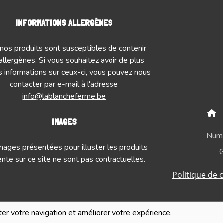
INFORMATIONS ALLERGÈNES
nos produits sont susceptibles de contenir
allergènes. Si vous souhaitez avoir de plus
 informations sur ceux-ci, vous pouvez nous
contacter par e-mail à l'adresse
info@lablancheferme.be
IMAGES
Numé
mages présentées pour illuster les produits
G
nte sur ce site ne sont pas contractuelles.
Politique de c
iter votre navigation et améliorer votre expérience.