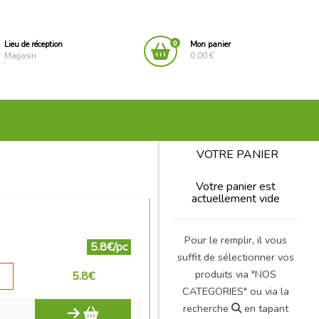
0
Lieu de réception
Mon panier
Magasin
0.00 €
VOTRE PANIER
Votre panier est
actuellement vide
Pour le remplir, il vous
5.8€/pc
suffit de sélectionner vos
produits via "NOS
5.8
€
CATEGORIES" ou via la
recherche
en tapant