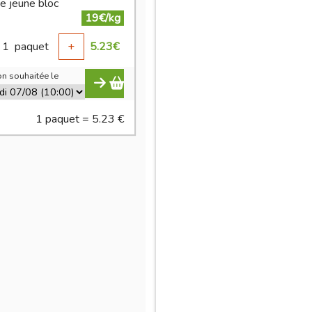
e jeune bloc
19€/kg
1
paquet
+
5.23
€
n souhaitée le
1 paquet = 5.23 €