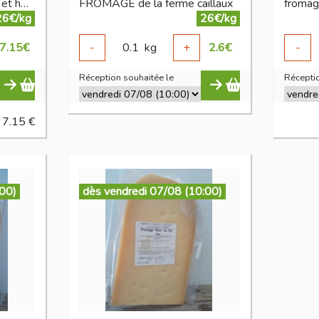
Cubes de fromage nature et herbes
FROMAGE de la ferme caillaux
fromag
26€/kg
26€/kg
7.15
€
-
0.1
kg
+
2.6
€
-
Réception souhaitée le
Réceptio
 7.15 €
:00)
dès vendredi 07/08 (10:00)