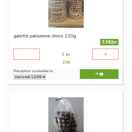
galette parisienne choco 220g
3.5€/pc
-
+
1
pc
3.5
€
Réception souhaitée le