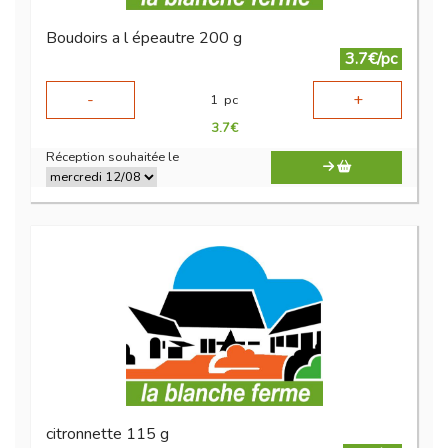
Boudoirs a l épeautre 200 g
3.7€/pc
-
+
1
pc
3.7
€
Réception souhaitée le
citronnette 115 g