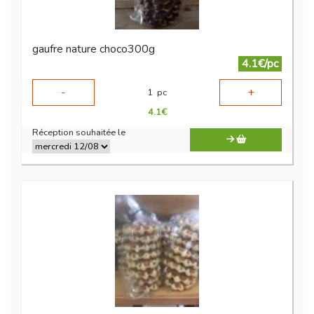
gaufre nature choco300g
4.1€/pc
-
+
1
pc
4.1
€
Réception souhaitée le