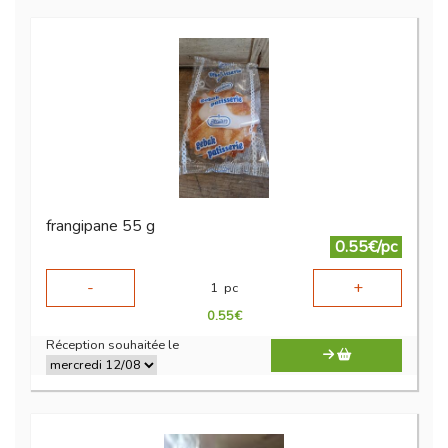
frangipane 55 g
0.55€/pc
-
+
1
pc
0.55
€
Réception souhaitée le