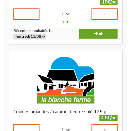
10€/pc
-
+
1
pc
10
€
Réception souhaitée le
Cookies amandes / caramel beurre salé 125 g
4.5€/pc
-
+
1
pc