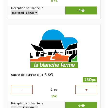
8.5
€
Réception souhaitée le
sucre de canne clair 5 KG
15€/pc
-
+
1
pc
15
€
Réception souhaitée le