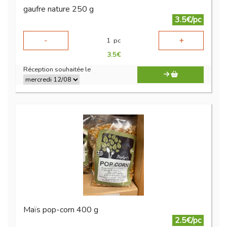
gaufre nature 250 g
3.5€/pc
-
+
1
pc
3.5
€
Réception souhaitée le
Maïs pop-corn 400 g
2.5€/pc