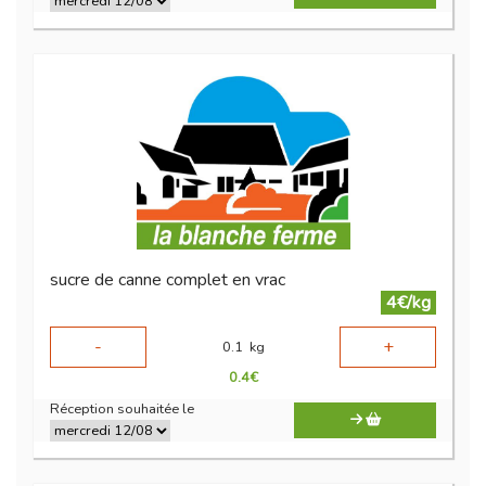
sucre de canne complet en vrac
4€/kg
-
+
0.1
kg
0.4
€
Réception souhaitée le