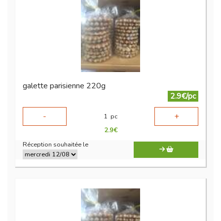
galette parisienne 220g
2.9€/pc
-
+
1
pc
2.9
€
Réception souhaitée le