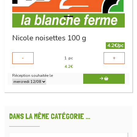
Nicole noisettes 100 g
4.2€/pc
-
+
1
pc
4.2
€
Réception souhaitée le
DANS LA MÊME CATÉGORIE ...