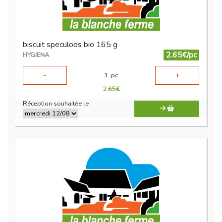
biscuit speculoos bio 165 g
2.65€/pc
HYGIENA
-
+
1
pc
2.65
€
Réception souhaitée le