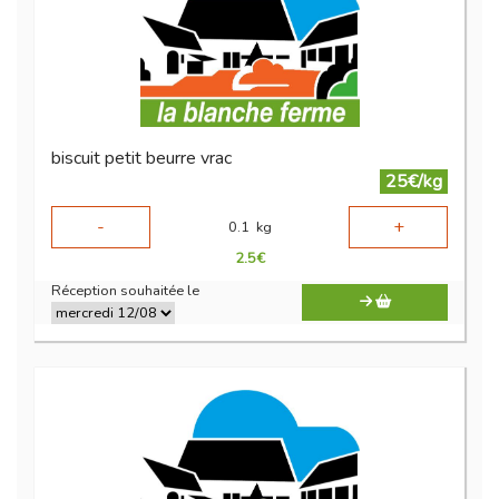
biscuit petit beurre vrac
25€/kg
-
+
0.1
kg
2.5
€
Réception souhaitée le