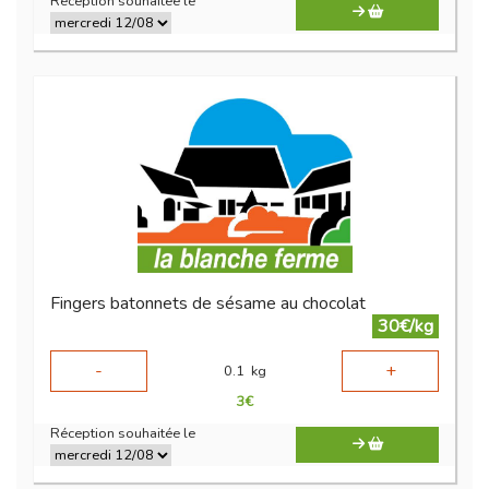
Réception souhaitée le
Fingers batonnets de sésame au chocolat
30€/kg
-
+
0.1
kg
3
€
Réception souhaitée le