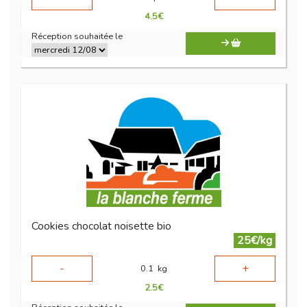
4.5
€
Réception souhaitée le
Cookies chocolat noisette bio
25€/kg
-
+
0.1
kg
2.5
€