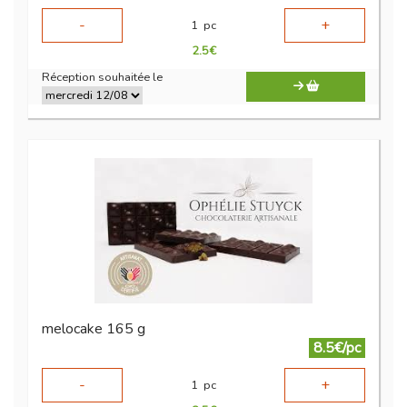
-
+
1
pc
2.5
€
Réception souhaitée le
melocake 165 g
8.5€/pc
-
+
1
pc