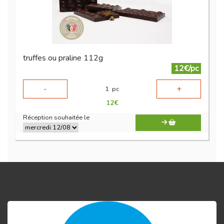
truffes ou praline 112g
12€/pc
-
+
1
pc
12
€
Réception souhaitée le