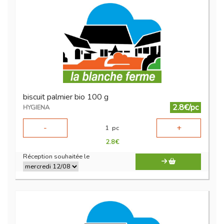
biscuit palmier bio 100 g
2.8€/pc
HYGIENA
-
+
1
pc
2.8
€
Réception souhaitée le