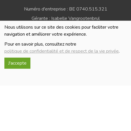
Numéro d'entreprise : BE 0740.515.321
Gérante : Isabelle Vangrootenbrul
Nous utilisons sur ce site des cookies pour faciliter votre
Politique de confidentialité et de respect de la vie
navigation et améliorer votre expérience.
privée
Pour en savoir plus, consultez notre
politique de confidentialité et de respect de la vie privée
.
J'accepte
Réalisé avec
par
MonSiteAMoi