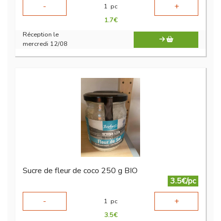
-
+
1
pc
1.7
€
Réception le
mercredi 12/08
Sucre de fleur de coco 250 g BIO
3.5€/pc
-
+
1
pc
3.5
€