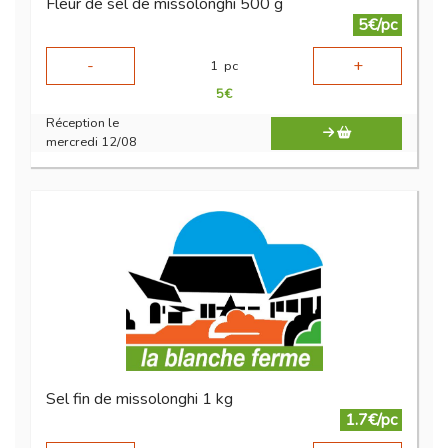
Fleur de sel de missolonghi 500 g
5€/pc
-
+
1
pc
5
€
Réception le
mercredi 12/08
Sel fin de missolonghi 1 kg
1.7€/pc