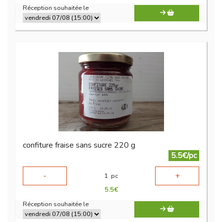
Réception souhaitée le
confiture fraise sans sucre 220 g
5.5€/pc
-
+
1
pc
5.5
€
Réception souhaitée le