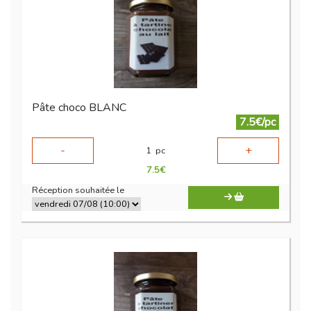
Pâte choco BLANC
7.5€/pc
-
+
1
pc
7.5
€
Réception souhaitée le