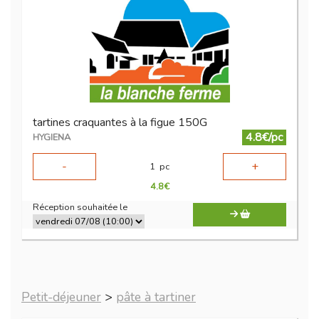
tartines craquantes à la figue 150G
4.8€/pc
HYGIENA
-
+
1
pc
4.8
€
Réception souhaitée le
Petit-déjeuner
>
pâte à tartiner