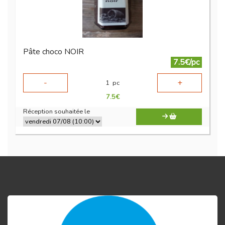
Pâte choco NOIR
7.5€/pc
-
+
1
pc
7.5
€
Réception souhaitée le