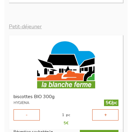
Petit-déjeuner
biscottes BIO 300g
5€/pc
HYGIENA
-
+
1
pc
5
€
Réception souhaitée le