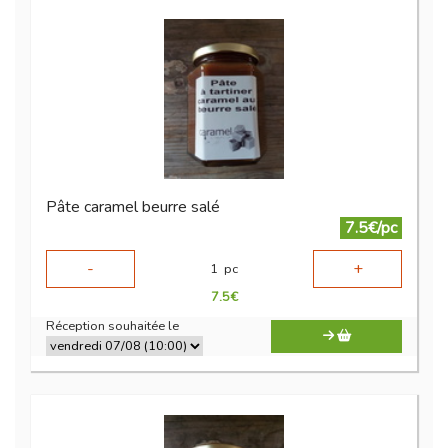
Pâte caramel beurre salé
7.5€/pc
-
+
1
pc
7.5
€
Réception souhaitée le