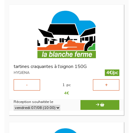
tartines craquantes à l'oignon 150G
4€/pc
HYGIENA
-
+
1
pc
4
€
Réception souhaitée le