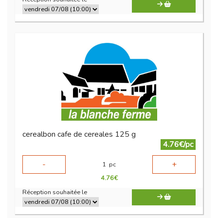
cerealbon cafe de cereales 125 g
4.76€/pc
-
+
1
pc
4.76
€
Réception souhaitée le