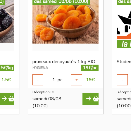
0)
dès samedi 08/08 (10:00)
dès s
pruneaux denoyautés 1 kg BIO
Studen
15€/kg
19€/pc
HYGIENA
1.5
€
-
1
pc
+
19
€
-
Réception le
Réceptio
samedi 08/08
samed
(10:00)
(10:00