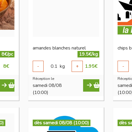
amandes blanches naturel
8€/pc
19.5€/kg
8
€
-
0.1
kg
+
1.95
€
-
Réception le
Réceptio
samedi 08/08
samed
(10:00)
(10:00
0)
dès samedi 08/08 (10:00)
dès s