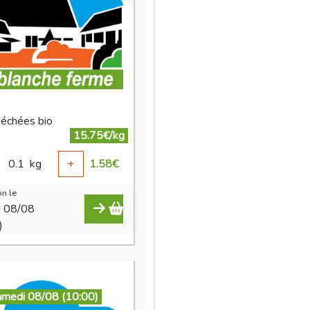
séchées bio
15.75€/kg
0.1
kg
+
1.58
€
n le
i 08/08
)
amedi 08/08 (10:00)