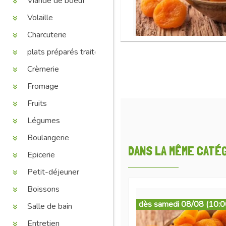
Viande de boeuf
Volaille
Charcuterie
plats préparés traiteur
Crèmerie
Fromage
Fruits
Légumes
Boulangerie
DANS LA MÊME CATÉGO
Epicerie
Petit-déjeuner
Boissons
dès samedi 08/08 (10:0
Salle de bain
Entretien