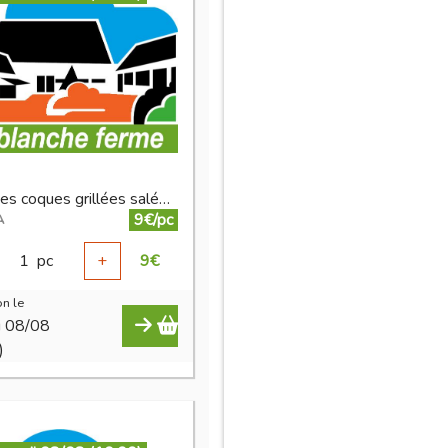
pistaches coques grillées salées 250 g
9€/pc
A
1
pc
+
9
€
n le
i 08/08
)