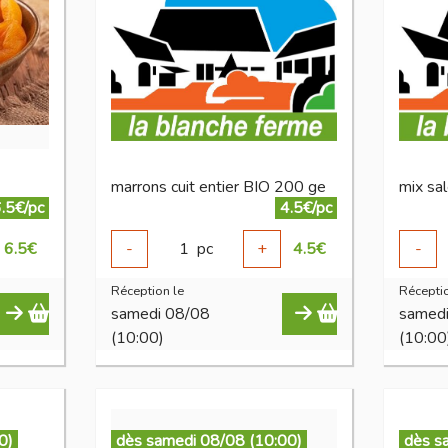
marrons cuit entier BIO 200 ge
mix sa
.5€/pc
4.5€/pc
6.5
€
-
1
pc
+
4.5
€
-
Réception le
Réceptio
samedi 08/08
samed
(10:00)
(10:00
0)
dès samedi 08/08 (10:00)
dès s