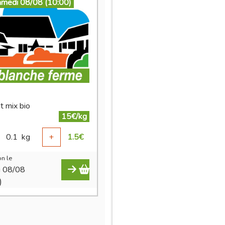
amedi 08/08 (10:00)
t mix bio
15€/kg
0.1
kg
+
1.5
€
n le
i 08/08
)