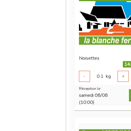
Noisettes
14
-
0.1
kg
+
Réception le
samedi 08/08
(10:00)