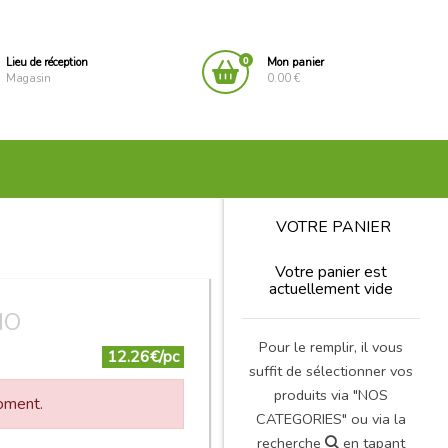
0
Lieu de réception
Mon panier
Magasin
0.00 €
VOTRE PANIER
Votre panier est
actuellement vide
IO
Pour le remplir, il vous
12.26€/pc
suffit de sélectionner vos
produits via "NOS
moment.
CATEGORIES" ou via la
recherche
en tapant