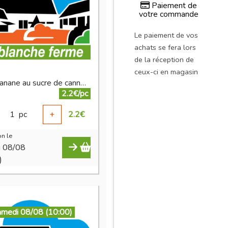
Paiement de
votre commande
Le paiement de vos
achats se fera lors
de la réception de
ceux-ci en magasin
chips banane au sucre de canne 125 g
2.2€/pc
1
pc
+
2.2
€
n le
i 08/08
)
amedi 08/08 (10:00)