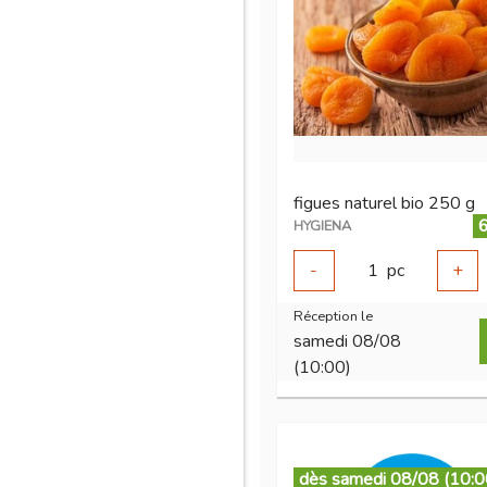
figues naturel bio 250 g
6
HYGIENA
-
1
pc
+
Réception le
samedi 08/08
(10:00)
dès samedi 08/08 (10:0