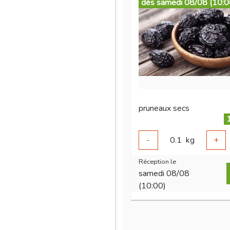
dès samedi 08/08 (10:0
pruneaux secs
-
0.1
kg
+
Réception le
samedi 08/08
(10:00)