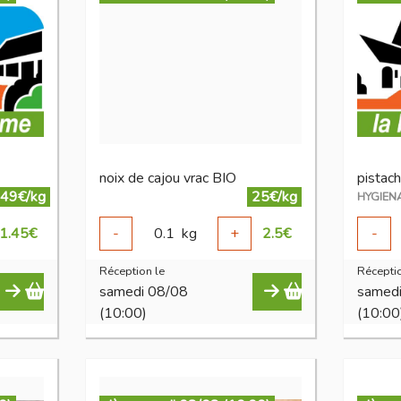
noix de cajou vrac BIO
.49€/kg
25€/kg
HYGIEN
1.45
€
-
0.1
kg
+
2.5
€
-
Réception le
Réceptio
samedi 08/08
samed
(10:00)
(10:00