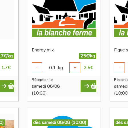
Energy mix
Figue 
17€/kg
25€/kg
1.7
€
-
0.1
kg
+
2.5
€
-
Réception le
Réceptio
samedi 08/08
samed
(10:00)
(10:00
0)
dès samedi 08/08 (10:00)
dès s