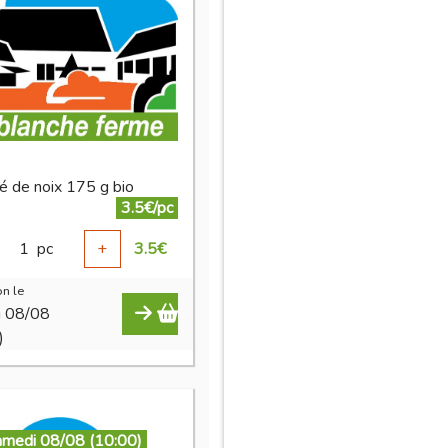
lé de noix 175 g bio
3.5€/pc
1
pc
+
3.5
€
n le
i 08/08
)
amedi 08/08 (10:00)