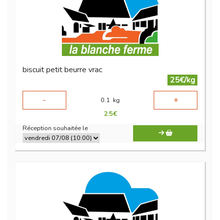
biscuit petit beurre vrac
25€/kg
-
+
0.1
kg
2.5
€
Réception souhaitée le