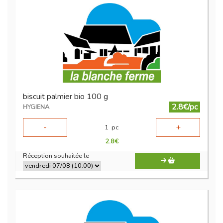
biscuit palmier bio 100 g
2.8€/pc
HYGIENA
-
+
1
pc
2.8
€
Réception souhaitée le