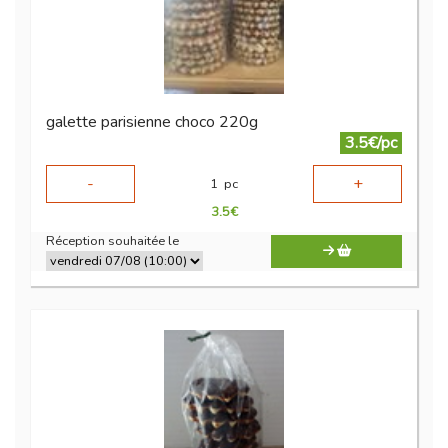
galette parisienne choco 220g
3.5€/pc
-
+
1
pc
3.5
€
Réception souhaitée le