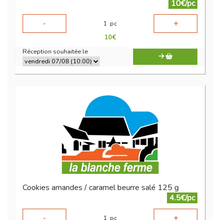
10€/pc
-
+
1
pc
10
€
Réception souhaitée le
Cookies amandes / caramel beurre salé 125 g
4.5€/pc
-
+
1
pc