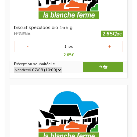
biscuit speculoos bio 165 g
2.65€/pc
HYGIENA
-
+
1
pc
2.65
€
Réception souhaitée le