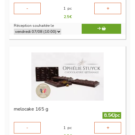
-
+
1
pc
2.5
€
Réception souhaitée le
melocake 165 g
8.5€/pc
-
+
1
pc