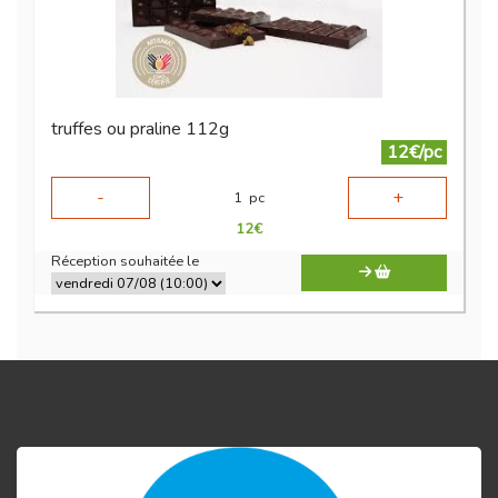
truffes ou praline 112g
12€/pc
-
+
1
pc
12
€
Réception souhaitée le