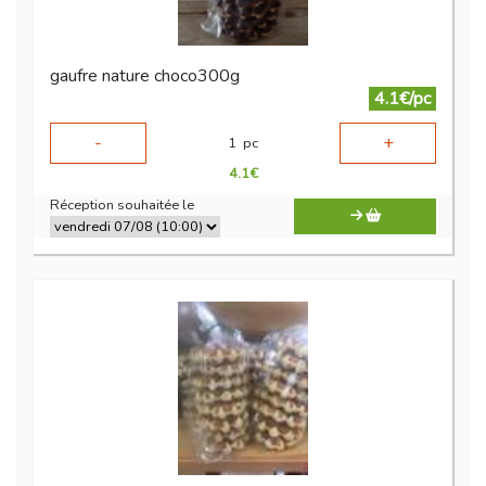
gaufre nature choco300g
4.1€/pc
-
+
1
pc
4.1
€
Réception souhaitée le