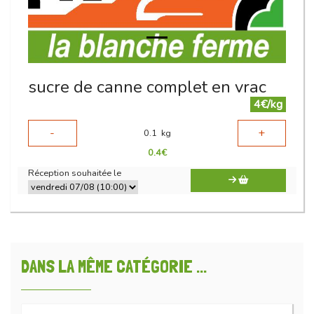
sucre de canne complet en vrac
4€/kg
-
+
0.1
kg
0.4
€
Réception souhaitée le
DANS LA MÊME CATÉGORIE ...