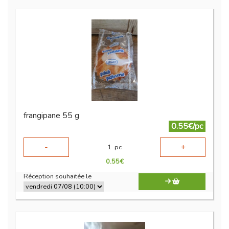
frangipane 55 g
0.55€/pc
-
+
1
pc
0.55
€
Réception souhaitée le