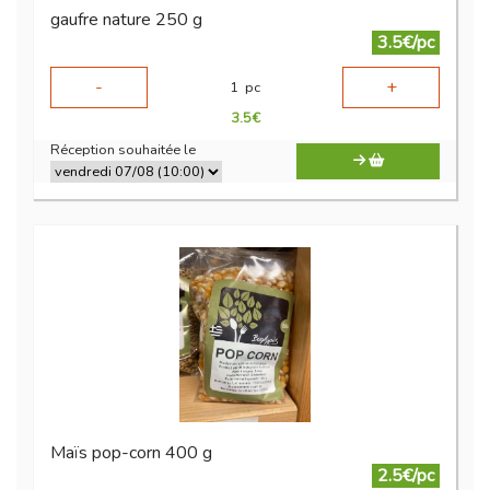
gaufre nature 250 g
3.5€/pc
-
+
1
pc
3.5
€
Réception souhaitée le
Maïs pop-corn 400 g
2.5€/pc