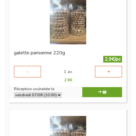
galette parisienne 220g
2.9€/pc
-
+
1
pc
2.9
€
Réception souhaitée le