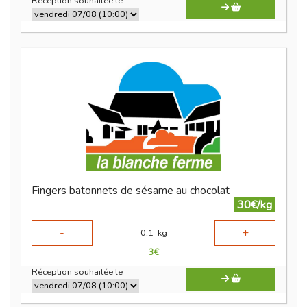
Réception souhaitée le
Fingers batonnets de sésame au chocolat
30€/kg
-
+
0.1
kg
3
€
Réception souhaitée le