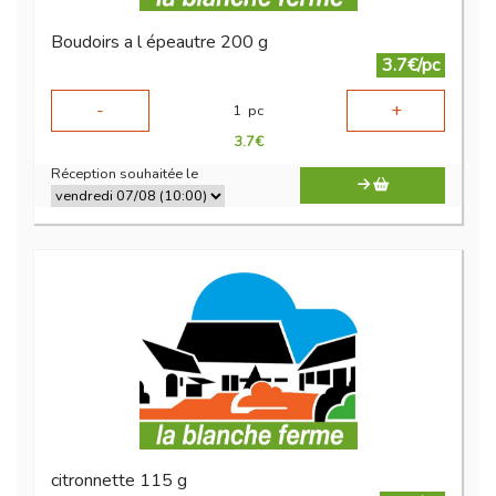
Boudoirs a l épeautre 200 g
3.7€/pc
-
+
1
pc
3.7
€
Réception souhaitée le
citronnette 115 g