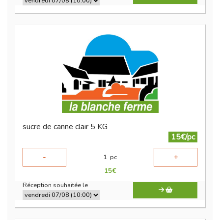
sucre de canne clair 5 KG
15€/pc
-
+
1
pc
15
€
Réception souhaitée le