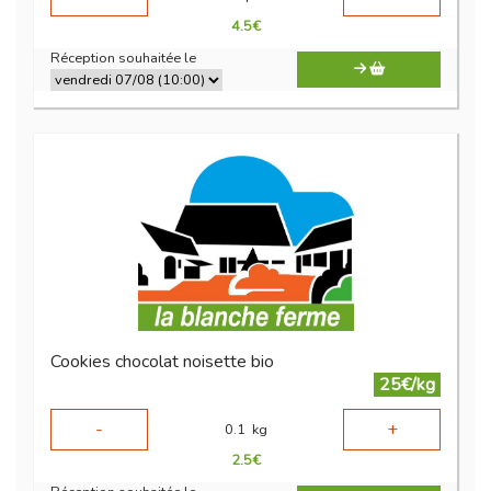
4.5
€
Réception souhaitée le
Cookies chocolat noisette bio
25€/kg
-
+
0.1
kg
2.5
€